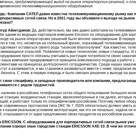
мпании, предусматривающей выход на рынок операторских решений, о план
овременного телекоммуникационного оборудования.
орр.: Компания САТЕЛ давно известна телекоммуникационному рынку как 
рпоративных сетей связи. Но в 2001 году вы объявили о выходе на рынок
вязано?
ртур Айнетдинов:
Да, действительно, мы уже давно работаем на телекоммун
бя одним из ведущих партнеров компании Ericsson по оборудованию для кор
ходе на рынок операторских решений было вполне закономерным. В первую 
ло в том, что, несмотря на глобальный кризис, поразивший телекоммуникацио
одолжает оставаться своего рода "оазисом благополучия". Как известно, тел
звивающихся отраслей. Появляются новые технологии, новые стандарты. И в
орудования просто обязаны учитывать растущие потребности своих заказчик
 наша компания придерживается принципа комплексного подхода к работе с
клиентами на принципах долгосрочного сотрудничества. Среди наших заказч
стут и развиваются, и мы стараемся развиваться вместе с ними, предлагая
 бизнеса. С этим, в первую очередь и было связано решение о выходе на ры
еет свою специфику, и западные производители или компании, предлагающ
киваются с рядом трудностей.
ь наличие в российских телефонных сетях общего пользования большого кол
ые станции, координатные станции, квазиэлектронные и так далее, которые п
ций, и работают только по специфическим российским. Поэтому любое обор
оме современных протоколов типа ОКС № 7, ISDN обязательно должно уметь р
к нашим реальным условиям эксплуатации, как это не печально, задача не из 
й, отказываются от идеи предложения своих продуктов на российском рынке.
и ERICSSON. С оборудованием для корпоративных сетей связи рынок уже 
ании хорошо знаю городские станции ERICSSON AXE-10. В чем же отличие