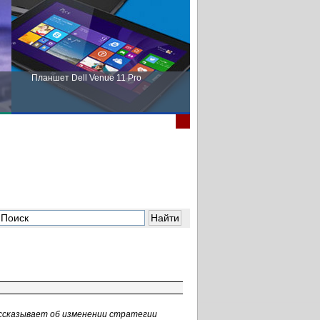
Планшет Dell Venue 11 Pro
Пора выбирать Fujitsu!
ссказывает об изменении стратегии