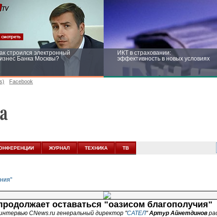
ак строился электронный
ИКТ в страховании:
изнес Банка Москвы?
эффективность в новых условиях
s)
Facebook
ейтинг CNewsInfrastructure 2015:
Информационная безопасность
риглашаем участвовать
бизнеса и госструктур: развитие в
новых условиях
ОНФЕРЕНЦИИ
ЖУРНАЛ
ТЕХНИКА
ТВ
продолжает оставаться "оазисом благополучия"
 интервью CNews.ru генеральный директор "
САТЕЛ
"
Артур Айнетдинов
ра