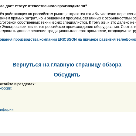
чае дает статус отечественного производителя?
ёз работающих на российском рынке, стараются хотя бы частично перенести
ением прямых затрат, но и решением проблем, связанных с особенностями р
отовкой собственных технических специалистов. К тому же, и это далеко не 
х Электросвязи, является российское происхождение оборудования. Соответс
едлагать данное решение традиционным операторам связи, входящим в стру
ования производства компании ERICSSON на примере развития телефонн
Вернуться на главную страницу обзора
Обсудить
 читайте в разделах
:
России:
риферии