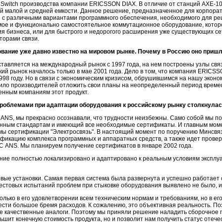
 Switch производства компании ERICSSON DIAX. В отличие от станций AXE-1
ей малой и средней емкости. Данное решение, предназначенное для корпорат
с различными вариантами программного обеспечения, необходимого для реш
емое и функционально самостоятельное коммутационное оборудование, кото
я бизнеса, или для быстрого и недорогого расширения уже существующих се
торами связи.
ование уже давно известно на мировом рынке. Почему в Россию оно приш
тавляется на международный рынок с 1997 года, на нем построены узлы связ
ий рынок началось только в мае 2001 года. Дело в том, что компания ERICS
998 году. Но в связи с экономическим кризисом, обрушившимся на нашу эконо
ило производителей отложить свои планы на неопределенный период времен
енным компаниям этот продукт.
и проблемами при адаптации оборудования к российскому рынку столкнула
ANS, мы прекрасно осознавали, что трудности неизбежны. Само собой мы по
енным стандартам и имеющий все необходимые сертификаты. И главным моме
мы сертификации "Электросвязь". В настоящий момент по поручению Минсвя
фикацию комплекса программных и аппаратных средств, а также идет прове
 ANS. Мы планируем получение сертификатов в январе 2002 года.
ние полностью локализировано и адаптировано к реальным условиям эксплуа
вые установки. Самая первая система была развернута и успешно работает 
тестовых испытаний проблем при стыковке оборудования выявлено не было, и
лько в его удовлетворении всем техническим нормам и требованиям, но в ег
ести большое бремя расходов. К сожалению, это объективная реальность. Поэ
е качественные аналоги. Поэтому мы приняли решение наладить сборочное 
ьшит конечную стоимость продукта, но и позволит нам получить статус отече