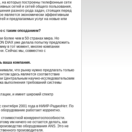
0, на которых построены телефонные сети
ивных сетей и сетей общего пользования,
ения разного рода задач, стоящих перед
рое является экономически эффективным
тей и предлагаемых услуг на новые или
ло с таким опозданием?
и более чем в 50 странах мира. Но
SON DIAX уже делала попытку предложить
мику в тот момент, многие компании
и. Сейчас мы, совместно с
сь ваша компания.
нимали, что рынку нужно предлагать только
нтом здесь является соответствие
зи Центральным научно-исследовательским
рка выполнения требований системы
тации, и имеет широкий спектр
с сентября 2001 года в НИИР-РадиоНет. По
 оборудование работает корректно.
о стоимостной конкурентоспособности.
тому им ничего не остается делать, как
производство оборудования ANS. Это не
ственного производителя.