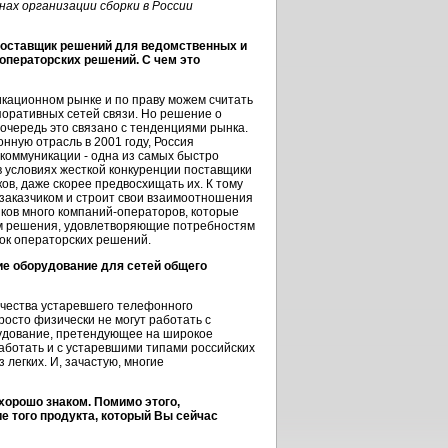
ах организации сборки в России
поставщик решений для ведомственных и
 операторских решений. С чем это
икационном рынке и по праву можем считать
поративных сетей связи. Но решение о
очередь это связано с тенденциями рынка.
нную отрасль в 2001 году, Россия
екоммуникации - одна из самых быстро
 условиях жесткой конкуренции поставщики
ов, даже скорее предвосхищать их. К тому
 заказчиком и строит свои взаимоотношения
иков много компаний-операторов, которые
 им решения, удовлетворяющие потребностям
нок операторских решений.
ие оборудование для сетей общего
ичества устаревшего телефонного
росто физически не могут работать с
удование, претендующее на широкое
аботать и с устаревшими типами российских
легких. И, зачастую, многие
хорошо знаком. Помимо этого,
 того продукта, который Вы сейчас