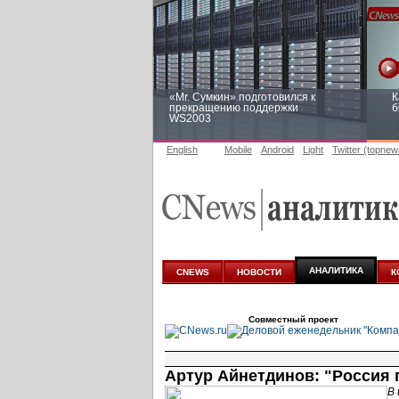
«Mr. Сумкин» подготовился к
К
прекращению поддержки
б
WS2003
English
Mobile
Android
Light
Twitter (topnew
Заоблачная оптимизация: как
Р
Faberlic изменил подход к
п
аналитике
АНАЛИТИКА
CNEWS
НОВОСТИ
К
Совместный проект
Артур Айнетдинов: "Россия 
В