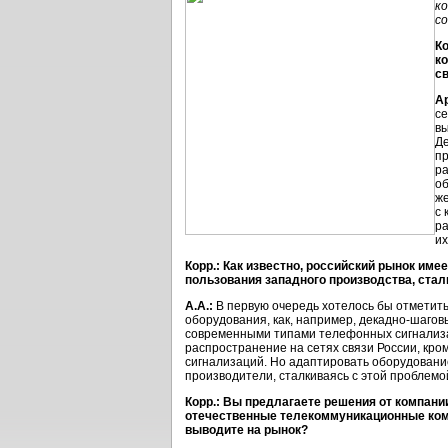
ко
с
К
ко
с
А
се
вы
Де
пр
ра
об
же
с 
ра
их
Корр.: Как известно, российский рынок им
пользования западного производства, стал
А.А.:
В первую очередь хотелось бы отметит
оборудования, как, например, декадно-шагов
современными типами телефонных сигнализа
распространение на сетях связи России, кр
сигнализаций. Но адаптировать оборудование 
производители, сталкиваясь с этой проблемо
Корр.: Вы предлагаете решения от компани
отечественные телекоммуникационные комп
выводите на рынок?