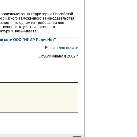
 производство на территорию Российской
оссийского таможенного законодательства,
секрет, что одним из требований для
твенно, статус отечественного
ктуру "Связьинвеста".
ой сети ООО "НИИР-РадиоНет"
Версия для печати
Опубликовано в 2002 г.