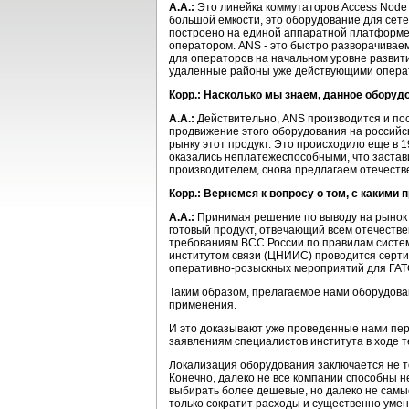
А.А.:
Это линейка коммутаторов Access Node
большой емкости, это оборудование для сет
построено на единой аппаратной платформе 
оператором. ANS - это быстро разворачива
для операторов на начальном уровне развити
удаленные районы уже действующими опера
Корр.: Насколько мы знаем, данное оборуд
А.А.:
Действительно, ANS производится и пос
продвижение этого оборудования на российск
рынку этот продукт. Это происходило еще в 1
оказались неплатежеспособными, что застав
производителем, снова предлагаем отечеств
Корр.: Вернемся к вопросу о том, с каким
А.А.:
Принимая решение по выводу на рынок 
готовый продукт, отвечающий всем отечеств
требованиям ВСС России по правилам систе
институтом связи (ЦНИИС) проводится серти
оперативно-розыскных мероприятий для ГАТС
Таким образом, прелагаемое нами оборудова
применения.
И это доказывают уже проведенные нами пер
заявлениям специалистов института в ходе 
Локализация оборудования заключается не то
Конечно, далеко не все компании способны н
выбирать более дешевые, но далеко не самы
только сократит расходы и существенно умен