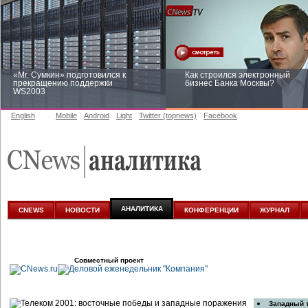
«Mr. Сумкин» подготовился к
Как строился электронный
прекращению поддержки
бизнес Банка Москвы?
WS2003
English
Mobile
Android
Light
Twitter (topnews)
Facebook
Заоблачная оптимизация: как
Рейтинг CNewsInfrastructure 20
Faberlic изменил подход к
приглашаем участвовать
аналитике
АНАЛИТИКА
CNEWS
НОВОСТИ
КОНФЕРЕНЦИИ
ЖУРНАЛ
Совместный проект
Западный 