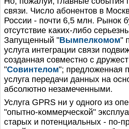
Но, пожалуй, главные события 
связи. Число абонентов в Москв
России - почти 6,5 млн. Рынок 
отсутствие каких-либо серьезн
Запущенный "
Вымпелкомом
" 
услуга интеграции связи подви
созданная совместно с дружест
"
Совинтелом
"; предложенная 
услуга передачи данных на ос
абсолютно незамеченными.
Услуга GPRS ни у одного из оп
"опытно-коммерческой" эксплуа
старых и потенциальных - по-п