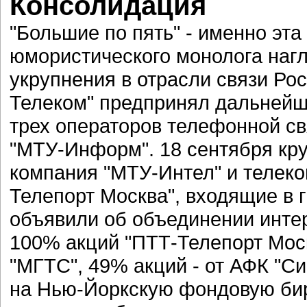
Консолидация
"Большие по пять" - именно эта
юмористического монолога наг
укрупнения в отрасли связи Рос
Телеком" предпринял дальнейш
трех операторов телефонной свя
"МТУ-Информ". 18 сентября кр
компания "МТУ-Интел" и телек
Телепорт Москва", входящие в 
объявили об объединении инте
100% акций "ПТТ-Телепорт Мос
"МГТС", 49% акций - от АФК "С
на Нью-Йоркскую фондовую бирж