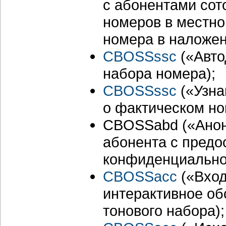
с абонентами сот
номеров в местно
номера в наложен
CBOSSssc
(«Авто
набора номера);
CBOSSssc
(«Узна
о фактическом н
CBOSSabd («Ано
абонента с предо
конфиденциально
CBOSSacc
(«Вхо
интерактивное об
тонового набора);