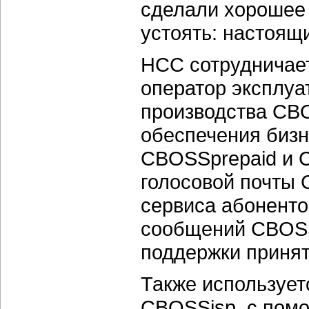
сделали хорошее 
устоять: настоящи
НСС сотрудничает
оператор эксплуа
производства CB
обеспечения биз
CBOSSprepaid и 
голосовой почты 
сервиса абоненто
сообщений CBOSS
поддержки приня
Также использует
CBOSSisp, с помо