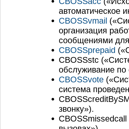
CBOSSacc
(«Исх
автоматическое и
CBOSSvmail
(«Си
организация раб
сообщениями для
CBOSSprepaid
(«С
CBOSSstc («Сист
обслуживание по
CBOSSvote
(«Сис
система проведен
CBOSScreditBySM
звонку»).
CBOSSmissedcall
вызовах»)