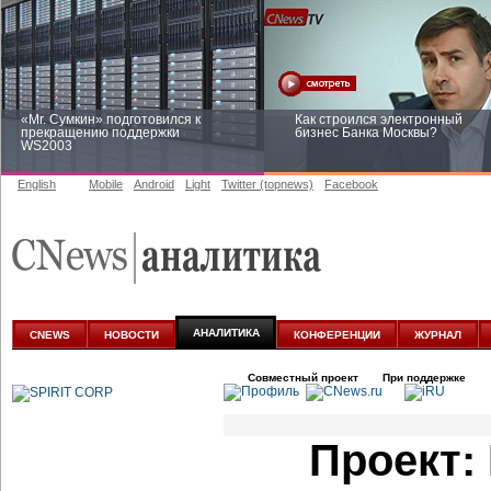
«Mr. Сумкин» подготовился к
Как строился электронный
прекращению поддержки
бизнес Банка Москвы?
WS2003
English
Mobile
Android
Light
Twitter (topnews)
Facebook
Заоблачная оптимизация: как
Рейтинг CNewsInfrastructure 20
Faberlic изменил подход к
приглашаем участвовать
аналитике
АНАЛИТИКА
CNEWS
НОВОСТИ
КОНФЕРЕНЦИИ
ЖУРНАЛ
Совместный проект
При поддержке
Проект: