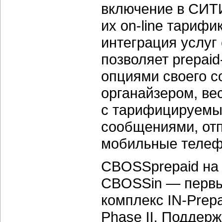
включение в СИТИ
их
on-line
тарифик
интеграция услуг 
позволяет
prepai
опциями своего с
органайзером, вес
с тарифицируемы
сообщениями, отп
мобильные телеф
CBOSSprepaid на
CBOSSin — первы
комплекс
IN-Prep
Phase II. Поддер