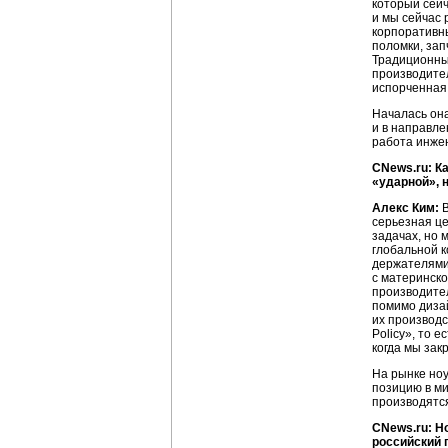
который сейч
и мы сейчас 
корпоративны
поломки, зап
Традиционный
производител
испорченная 
Началась она
и в направле
работа инжен
CNews.ru: К
«ударной», 
Алекс Ким:
В
серьезная це
задачах, но 
глобальной к
держателями 
с материнско
производител
помимо дизай
их производс
Policy», то 
когда мы зак
На рынке ноу
позицию в ми
производятся
CNews.ru: Н
российский 