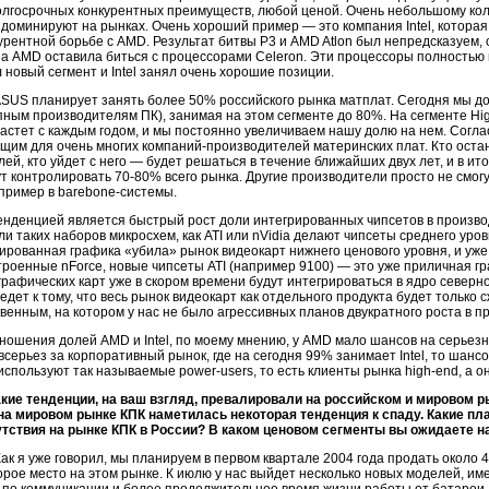
лгосрочных конкурентных преимуществ, любой ценой. Очень небольшому коли
 доминируют на рынках. Очень хороший пример — это компания Intel, которая 
урентной борьбе с AMD. Результат битвы Р3 и AMD Atlon был непредсказуем, о
 а AMD оставила биться с процессорами Celeron. Эти процессоры полностью 
л новый сегмент и Intel занял очень хорошие позиции.
ASUS планирует занять более 50% российского рынка матплат. Сегодня мы д
пным производителям ПК), занимая на этом сегменте до 80%. На сегменте Hi
астет с каждым годом, и мы постоянно увеличиваем нашу долю на нем. Согла
им для очень многих компаний-производителей материнских плат. Кто остан
ей, кто уйдет с него — будет решаться в течение ближайших двух лет, и в ито
т контролировать 70-80% всего рынка. Другие производители просто не смогут
пример в barebone-системы.
енденцией является быстрый рост доли интегрированных чипсетов в произво
и таких наборов микросхем, как ATI или nVidia делают чипсеты среднего уров
ированная графика «убила» рынок видеокарт нижнего ценового уровня, и уже
троенные nForce, новые чипсеты ATI (например 9100) — это уже приличная гра
графических карт уже в скором времени будут интегрироваться в ядро северн
едет к тому, что весь рынок видеокарт как отдельного продукта будет тольк
венным, на котором у нас не было агрессивных планов двукратного роста в п
ношения долей AMD и Intel, по моему мнению, у AMD мало шансов на серьезны
всерьез за корпоративный рынок, где на сегодня 99% занимает Intel, то шансо
спользуют так называемые power-users, то есть клиенты рынка high-end, а он
акие тенденции, на ваш взгляд, превалировали на российском и мировом 
 на мировом рынке КПК наметилась некоторая тенденция к спаду. Какие пл
утствия на рынке КПК в России? В каком ценовом сегменты вы ожидаете 
ак я уже говорил, мы планируем в первом квартале 2004 года продать около 4,
рое место на этом рынке. К июлю у нас выйдет несколько новых моделей, и