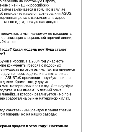
но перешла на Восточную Европу,
ление с ней наших российских
раммы заключается в том, что в случае
об инциденте нашего партнера, или ASUS.
спорченная деталь высылается в адрес
— мы не ждем, пока до нас доедет
х продуктов, и мы планируем ее расширить
я организация специальной горячей линии,
 24 часов.
 году? Какая модель ноутбука станет
ии?
ков в России. На 2004 год у нас есть
огие конкуренты говорят о подобных
реимуществ на этом рынке. Так, мы являемся
ие другие производители являются лишь
ане. ASUSTeK производит ноутбук начиная
 далее. Кроме того, у других
млн. материнских плат в год. Для ноутбука,
родукта, а мы имеем 15 летний опыт
 линейка, в которой реализуется «No hole
шно сработал на рынке материнских плат,
 под собственным брендом и занял третью
том говорим, но на наших заводах
идерами продаж в этом году? Насколько