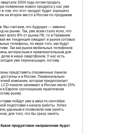
квартале 2004 года хотим продать
при появлении нового продукта у нас уже
в том, что этот продукт будет хорошего
ли на второе место в России по продажам
в. Мы считаем, что будущее — именно
 на рынке. Так, уже всем стало ясно, что
ают всего 8% от рынка ПК, то в Германии
кая же тенденция ожидает и рынок сотовых
ные телефоны, по мере того, как будут
тиве. Так как рынок мобильных телефонов
 очень интересным и привлекательным для
ю долю в нише смартфонов. У нас есть
 сегодня уже перенасыщен, потому
ерены представить плазменные панели
т доступны и в России. Первоначально
тегией компании, которая предполагает
ня LCD-панели занимают в России около 25%
ак в Европе соотношение практически
этому рынку.
авки пойдут уже в августе-сентябре.
ой подготовки к началу работы. Успех
ень удачным и позволили нам занять
в, для того, что бы сразу занять
 Какое продуктовое направление будет