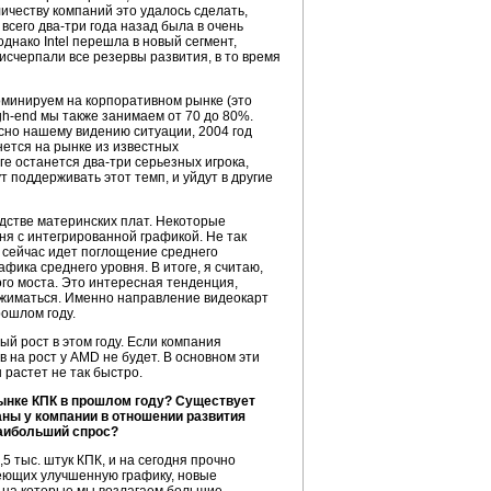
честву компаний это удалось сделать,
всего два-три года назад была в очень
днако Intel перешла в новый сегмент,
исчерпали все резервы развития, в то время
оминируем на корпоративном рынке (это
gh-end мы также занимаем от 70 до 80%.
сно нашему видению ситуации, 2004 год
ется на рынке из известных
ге останется два-три серьезных игрока,
 поддерживать этот темп, и уйдут в другие
дстве материнских плат. Некоторые
ня с интегрированной графикой. Не так
 сейчас идет поглощение среднего
фика среднего уровня. В итоге, я считаю,
ого моста. Это интересная тенденция,
о сжиматься. Именно направление видеокарт
рошлом году.
й рост в этом году. Если компания
в на рост у AMD не будет. В основном эти
 растет не так быстро.
рынке КПК в прошлом году? Существует
аны у компании в отношении развития
наибольший спрос?
5 тыс. штук КПК, и на сегодня прочно
меющих улучшенную графику, новые