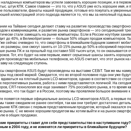
наладонных компьютеров мы успели завоевать хорошие позиции, и в первом 
 тыс. штук КПК. Самое главное — это то, что у ASUS уже есть хорошее имя, и 
е пользователи, фанаты нашей продукции, готовые его покупать и уверенные 
рошей иллюстрацией этого подхода является то, что мы за неполный год выш
нии на Тайване сегодня делают ставку на развитие производства смартфоно
одом к коммуникациям, и развитие рынка смартфонов — это сегодняшний тренд
тически стали замещать на рынке компьютеры. Если в России ноутбуки заним
одит до 40%, в Великобритании — больше 50% общих продаж компьютеров. Та
же сейчас очевидно то, что смартфоны в ближайшем будущем заменят мобиль
их размеры, они смогут занять от 10-15% рынка до 50% в обозримой перспек
ьше рынка ПК и за прошлый год составил 500 тысяч штук, то он оказывается
роков. Тот, кто будет на нем первым, имеет серьезные шансы занять хорошу
ля производства мобильных телефонов, но ASUS считает, что этот рынок на
авку на следующую ступень.
сы смартфонов ASUS будут произведены на выставке CEBiT. Там же мы нам
ры под своей маркой. Ожидается, что во второй половине года они уже буду
 вдаваться на плотный рынок LCD-мониторов, однако в соответствии со стра
х перспективных рынков, работа с ними представляется логичной. На сегод
ров, CRT-технология все еще занимает 75% российского рынка, в то время к
евидно, что так будет и в России, поэтому мы проявляем большое внимание к 
те появятся первые официальные анонсы LCD-мониторов ASUS, а первые пост
 также ожидаем не ранее сентября, так как они требуют достаточно детальн
рынке КПК связан с первым представленным продуктом, который оказался оч
 рынка. С не менее хорошим продуктом мы хотим выйти и на рынок смартфоно
олю в общих продажах.
акие приоритеты ставит для себя представительство в наступившем году?
вным в 2004 году, и не изменятся ли приоритеты в ближайшем будущем?