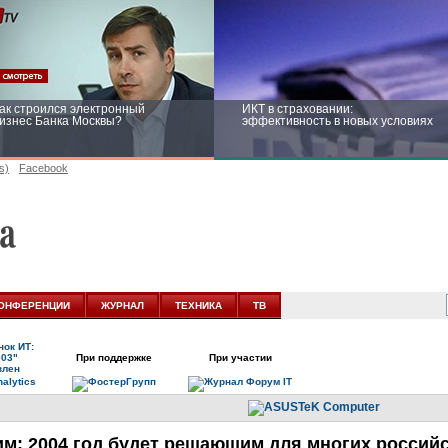
ак строился электронный
ИКТ в страховании:
изнес Банка Москвы?
эффективность в новых условиях
s)
Facebook
ейтинг CNewsInfrastructure 2015:
Информационная безопасность
риглашаем участвовать
бизнеса и госструктур: развитие в
новых условиях
ОНФЕРЕНЦИИ
ЖУРНАЛ
ТЕХНИКА
ТВ
ок ИТ:
003"
При поддержке
При участии
влен
им: 2004 год будет решающим для многих россий