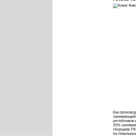
Как производ
занимающий 
ритейловом и
30% занимает
сборщики ПК,
на локальных