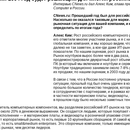
Интервью CNews.ru дал Алекс Ким, глава 
Computer в России.
CNews.ru: Прошедший год был для российс
Насколько он оказался таковым для марки
рыночная ситуация для вашей компании, и 
определить по итогам года?
Алекс Ким:
Рост российского компьютерного 
его отметили многие участники рынка, и я с
глобальная компания, и мы хорошо видим, чт
далеко не так заметен, а кое-где даже ИТ-р
показатели. По нашим оценкам, рост рынка в
Рынок ноутбуков вырос более чем в два раза,
продемонстрировали двукратный рост объем
ПК (в который мы включаем и ноутбуки и серв
Ноутбуки традиционно занимали около 7-8% 
их продажи, по нашим оценкам, в 2003 году до
В связи с тем, что в России постоянно улучш
ситуации, прошлый год был очень удачен в к
прошло большое количество тендеров, которы
в сотрудничестве с партнерами, и в рамках 
в частности материнские платы, видеокарты,
в прошлом году было несколько заметных тен
итель компьютерных компонентов, мы разделяем российский ИТ-рынок на три
около 20% в денежном выражении. Он создается людьми, которые покупают 
сполнении — и материнские платы, и видеокарты в розничной упаковке стоя
 корпоративный рынок, то есть первые 10 крупнейших сборщиков. И самой к
 то есть small&medium enterprises. Это сборочные компании, только имею
 рынках, чем десятки лидеров.