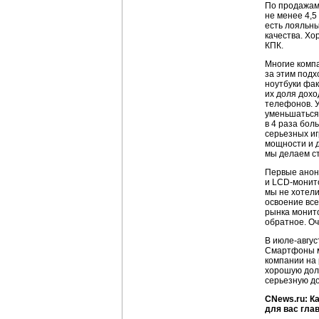
По продажам 
не менее 4,5
есть лояльны
качества. Хо
КПК.
Многие компа
за этим подх
ноутбуки фак
их доля дох
телефонов. У
уменьшаться 
в 4 раза бол
серьезных иг
мощности и д
мы делаем ст
Первые анон
и LCD-монито
мы не хотели
освоение все
рынка монито
обратное. Оч
В июле-авгус
Смартфоны мы
компании на 
хорошую долю
серьезную д
CNews.ru: К
для вас гла