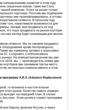
и направлениями развития в этом году.
ень серьезные игроки, такие как Cisco
у нашей компании. Успех на рынке только
локального партнера. Поэтому мы подбираем
партнеры уже проинформированы, и готовы
рпоративном сегменте. В прошлом году
роме того, накапливали возможности для
ерверы, прежде чем продвигать их под
ли, что пора продвигать на рынок ноутбуки
ый на наш взгляд будет решающим для многих
тивном сегменте. Мы не сможем продавать
е оборудование кроме беспроводного,
 Также мы намерены активно и агрессивно
ем 3С: Computers, Communications
рех рынках. На компьютерном рынке мы уже
асти ADSL мы — производитель номер два
ку ноутбуков (мы занимаем третье место
ество интересных новинок именно в этом
и программу A.R.S. (Advance Replacement
ркой, то возникла и настоятельная
ля этого рынка. Качество самого сервера
са выходит на передний план. В случае
но быстрее. Этим целям и служит программа
му.
 всю Европу, включая Россию, и через