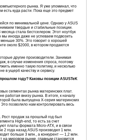
компьютерного рынка. Я уже упоминал, что
м есть куда расти. Пока еще это предмет
щейся по минимальной цене. Однако у ASUS
занимаем твердые и стабильные позиции.
3 месяца стала бестселером. Этот ноутбук
о мы иногда даже не успеваем подвозить
 меньше 30%. Это говорит о хорошей
нте около $2000, в котором продаются
которые другие производители. Занимая
аж, в случае изменения спроса, поэтому
жить именно такую политику, и несколько
е в ущерб качеству и сервису.
в прошлом году? Каковы позиции ASUSTeK
овых сегментах рынка материнских плат.
е работая внизу рынка. В итоге, к началу
 которой была выпущена X-серия материнских
. Это позволило нам контролировать весь
. Рост продаж за прошлый год был
гмента High-end, то есть за счет
ют платы формата Micro-ATX, и в связи
бе 2 года назад ASUS производил 1 млн.
одит больше 3 млн., а конкурент — 1,2 млн.
ет на мировом рынке, главным становится