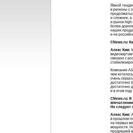
Явной тенден
в регионы с 
продолжаться
и сложнее, а
и рынок high
более дороги
наших продук
и на российс
CNews.ru: К
Алекс Ким:
М
видеокартам 
связано с ро
стабилизиров
Компания AS
чем хотелось
очень серьез
достаточно 
достаточно д
и в этом год
CNews.ru: В
впечатление
Не следует 
Алекс Ким:
A
в прошлом го
на первых ме
мощности. На
продукцией в