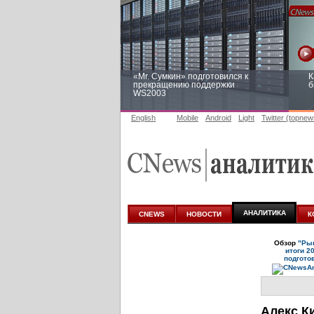
«Mr. Сумкин» подготовился к
К
прекращению поддержки
б
WS2003
English
Mobile
Android
Light
Twitter (topnew
Заоблачная оптимизация: как
Р
Faberlic изменил подход к
п
аналитике
АНАЛИТИКА
CNEWS
НОВОСТИ
К
Обзор
"Рын
итоги 2
подгото
Алекс К