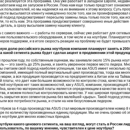
ас реализуется эта программа. Она уже работает в Западной Европе, недав
работаем над ее запуском в России. Пока нам еще только предстоит ознаком
х пользователей, но мы надеемся на их внимание к этому вопросу. Суть прог
части высылаются клиенту немедленно после того, как он проинформировал 
 подход предусматривает пересылку замены лишь только после того, как и
я, то есть нам. Эта программа предусматривает совершенно иные действия 
деталь, а сразу высылаем замену нашему клиенту.
 с самого важного — с работы по серверам, сейчас уже работает для сетевы
нии пользовательского оборудования, в том числе и на ноутбуки. Планируетс
еров поддержки, и в итоге скорость реакции на проблему не будет превышать
акую долю российского рынка ноутбуков компания планирует занять в 2004
на какой сегмента рынка будет сделан акцент в продвижении этой продукц
 прошлом году, по собственным оценкам, мы занимали около 15% рынка ноутбу
ль — это занять до 25% рынка, и занять уверенное первое место лидера. Мн
мы считаем свой подход наиболее успешным, так как ASUS имеет несколько п
омпанией, имеющей полный вертикальный цикл производства, тогда как мног
марки, а вся продукция производится на предприятиях а Китае или на Тайв
й платы, что дает нам большие возможности по контролю стока, качества и так
ей ноутбуков нет таких возможностей, как у ASUS, компании, производящей 3 
на, качество материнской платы является определяющим в качестве всего п
тва, и можем полностью контролировать качество. У нас широкая продуктовая
есть закрытия всех сегментов рынка без малейшей «дыры». Такой подход успе
рыли все потребности рынка, и стали на нем безусловным лидером.
тбуков за 4 года производства ASUS стал мировым производителем номер 8
ре по количеству произведенных единиц продукции. Мы не очень громко об э
 ноутбуки для многих известных брендов.
оутбуки какого ценового сегмента, на ваш взгляд, могут стать в России л
пользователь, по вашему мнению, чувствителен к цене ноутбука?