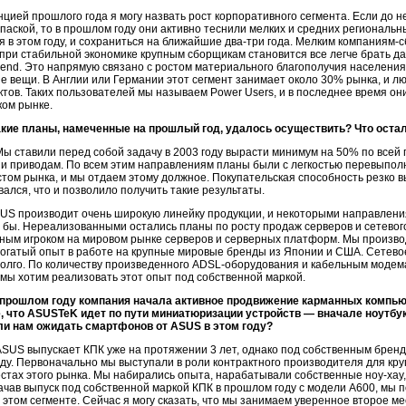
цией прошлого года я могу назвать рост корпоративного сегмента. Если до
опаской, то в прошлом году они активно теснили мелких и средних региональ
 в этом году, и сохраниться на ближайшие два-три года. Мелким компаниям
 при стабильной экономике крупным сборщикам становится все легче брать 
-end. Это напрямую связано с ростом материального благополучия населения
е вещи. В Англии или Германии этот сегмент занимает около 30% рынка, и л
тов. Таких пользователей мы называем Power Users, и в последнее время он
ком рынке.
акие планы, намеченные на прошлый год, удалось осуществить? Что ост
ы ставили перед собой задачу в 2003 году вырасти минимум на 50% по всей 
и приводам. По всем этим направлениям планы были с легкостью перевыполн
стом рынка, и мы отдаем этому должное. Покупательская способность резко 
ался, что и позволило получить такие результаты.
US производит очень широкую линейку продукции, и некоторыми направлени
 бы. Нереализованными остались планы по росту продаж серверов и сетево
ным игроком на мировом рынке серверов и серверных платформ. Мы производ
богатый опыт в работе на крупные мировые бренды из Японии и США. Сетев
олго. По количеству произведенного ADSL-оборудования и кабельным модем
у мы хотим реализовать этот опыт под собственной маркой.
 прошлом году компания начала активное продвижение карманных компь
, что ASUSTeK идет по пути миниатюризации устройств — вначале ноутбуки
ли нам ожидать смартфонов от ASUS в этом году?
SUS выпускает КПК уже на протяжении 3 лет, однако под собственным бренд
ду. Первоначально мы выступали в роли контрактного производителя для кр
стах этого рынка. Мы набирались опыта, нарабатывали собственные ноу-ха
чав выпуск под собственной маркой КПК в прошлом году с модели А600, мы 
 этом сегменте. Сейчас я могу сказать, что мы занимаем уверенное второе ме