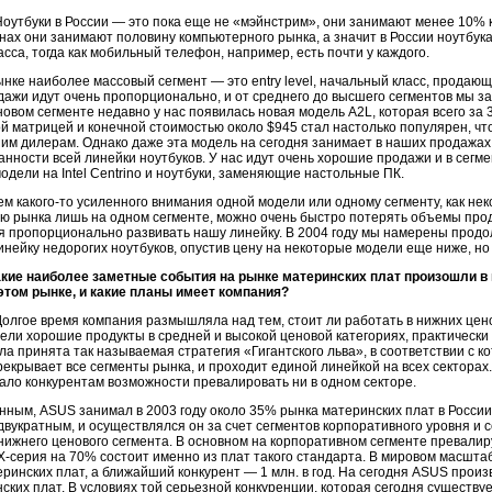
оутбуки в России — это пока еще не «мэйнстрим», они занимают менее 10% 
анах они занимают половину компьютерного рынка, а значит в России ноутбука
асса, тогда как мобильный телефон, например, есть почти у каждого.
нке наиболее массовый сегмент — это entry level, начальный класс, продаю
дажи идут очень пропорционально, и от среднего до высшего сегментов мы 
овом сегменте недавно у нас появилась новая модель A2L, которая всего за 
й матрицей и конечной стоимостью около $945 стал настолько популярен, чт
им дилерам. Однако даже эта модель на сегодня занимает в наших продажах
нности всей линейки ноутбуков. У нас идут очень хорошие продажи и в сегме
одели на Intel Centrino и ноутбуки, заменяющие настольные ПК.
м какого-то усиленного внимания одной модели или одному сегменту, как не
 рынка лишь на одном сегменте, можно очень быстро потерять объемы прод
 пропорционально развивать нашу линейку. В 2004 году мы намерены продол
нейку недорогих ноутбуков, опустив цену на некоторые модели еще ниже, но н
акие наиболее заметные события на рынке материнских плат произошли 
 этом рынке, и какие планы имеет компания?
олгое время компания размышляла над тем, стоит ли работать в нижних цен
ели хорошие продукты в средней и высокой ценовой категориях, практически н
ла принята так называемая стратегия «Гигантского льва», в соответствии с
рекрывает все сегменты рынка, и проходит единой линейкой на всех секторах
дало конкурентам возможности превалировать ни в одном секторе.
ным, ASUS занимал в 2003 году около 35% рынка материнских плат в России
двукратным, и осуществлялся он за счет сегментов корпоративного уровня и се
ижнего ценового сегмента. В основном на корпоративном сегменте превалиру
Х-серия на 70% состоит именно из плат такого стандарта. В мировом масшта
еринских плат, а ближайший конкурент — 1 млн. в год. На сегодня ASUS произв
ских плат. В условиях той серьезной конкуренции, которая сегодня существу