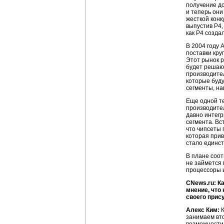
получение до
и теперь они
жесткой конк
выпустив Р4,
как Р4 созда
В 2004 году 
поставки кру
Этот рынок р
будет решающ
производител
которые буду
сегменты, на
Еще одной т
производител
давно интегр
сегмента. Вс
что чипсеты 
которая прив
стало единст
В плане соот
не займется 
процессоры и
CNews.ru: К
мнение, что
своего прис
Алекс Ким:
К
занимаем вто