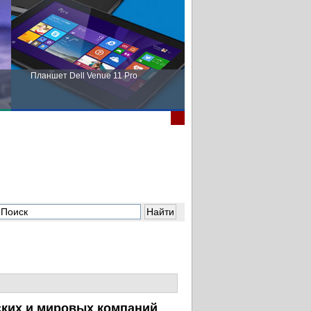
Планшет Dell Venue 11 Pro
Пора выбирать Fujitsu!
ских и мировых компаний