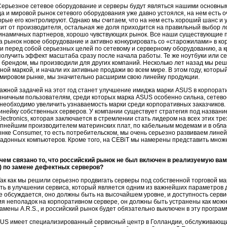
ерьезное сетевое оборудование и серверы будут являться нашими основным
да и мировой рынок сетевого оборудования уже давно устоялся, на нем есть оч
торые его контролируют. Однако мы считаем, что на нем есть хороший шанс и 
ит от производителя, остальная же доля приходится на правильный выбор 
динамичных партнеров, хорошо чувствующих рынок. Все наши существующие 
а рынок новое оборудование и активно конкурировать со «старожилами» в ко
и перед собой серьезных целей по сетевому и серверному оборудованию, а к
 получить эффект масштаба сразу после начала работы. Те же ноутбуки или с
брендом, мы производили для других компаний. Несколько лет назад мы реши
ной маркой, и начали их активные продажи во всем мире. В этом году, котор
 мировом рынке, мы значительно расширим свою линейку продукции.
важной задачей на этот год станет улучшение имиджа марки ASUS в корпора
зничным пользователям, среди которых марка ASUS особенно сильна, сетево
необходимо увеличить узнаваемость марки среди корпоративных заказчиков.
инейку собственных серверов. У компании существует стратегия под названи
lectronics, которая заключается в стремлении стать лидером на всех этих т
упнейшим производителем материнских плат, по кабельным модемам и в обл
ынке Consumer, то есть потребительском, мы очень серьезно развиваем линей
ладонных компьютеров. Кроме того, на CEBiT мы намерены представить множ
 чем связано то, что российский рынок не был включен в реализуемую вам
) по замене дефектных серверов?
ак как мы решили серьезно продвигать серверы под собственной торговой ма
ь в улучшении сервиса, который является одним из важнейших параметров д
е обсуждается, оно должны быть на высочайшем уровне, и доступность серви
я неполадок на корпоративном сервере, он должны быть устранены как мож
амены A.R.S., и российский рынок будет обязательно выключен в эту програм
US имеет специализированный сервисный центр в Голландии, обслуживающий