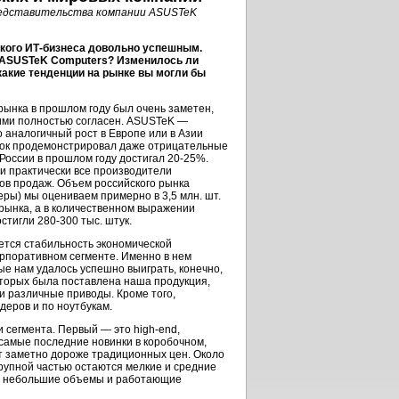
представительства компании ASUSTeK
кого ИТ-бизнеса довольно успешным.
 ASUSTeK Computers? Изменилось ли
какие тенденции на рынке вы могли бы
рынка в прошлом году был очень заметен,
 ними полностью согласен. ASUSTeK —
о аналогичный рост в Европе или в Азии
ынок продемонстрировал даже отрицательные
 России в прошлом году достигал 20-25%.
 и практически все производители
ов продаж. Объем российского рынка
еры) мы оцениваем примерно в 3,5 млн. шт.
рынка, а в количественном выражении
стигли 280-300 тыс. штук.
ается стабильность экономической
орпоративном сегменте. Именно в нем
е нам удалось успешно выиграть, конечно,
которых была поставлена наша продукция,
 и различные приводы. Кроме того,
деров и по ноутбукам.
 сегмента. Первый — это high-end,
самые последние новинки в коробочном,
т заметно дороже традиционных цен. Около
рупной частью остаются мелкие и средние
щие небольшие объемы и работающие