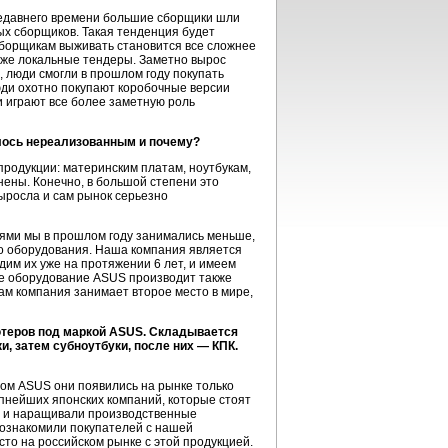
 недавнего времени большие сборщики шли
ных сборщиков. Такая тенденция будет
-сборщикам выживать становится все сложнее
даже локальные тендеры. Заметно вырос
, люди смогли в прошлом году покупать
юди охотно покупают коробочные версии
и играют все более заметную роль
алось нереализованным и почему?
продукции: материнским платам, ноутбукам,
ены. Конечно, в большой степени это
выросла и сам рынок серьезно
ями мы в прошлом году занимались меньше,
го оборудования. Наша компания является
им их уже на протяжении 6 лет, и имеем
ое оборудование ASUS производит также
ам компания занимает второе место в мире,
ютеров под маркой ASUS. Складывается
, затем субноутбуки, после них — КПК.
ом ASUS они появились на рынке только
упнейших японских компаний, которые стоят
у, и наращивали производственные
познакомили покупателей с нашей
сто на российском рынке с этой продукцией.