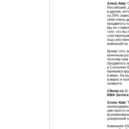
Алекс Ким:
С
Российский, 
и другие, ко
на 50% завис
себе очень 
продвигать н
мы не ставил
того, что бы
собственным 
под собствен
компаний на
Кроме того, 
конечным ро
поэтому нам 
продвигать л
и Consumer E
являемся кр
в мире. На р
в мире) и на
сегменте.
CNews.ru: С
RMA Service
Алекс Ким:
Т
необходимост
уже просто н
возникновени
ускоренной з
Компания AS