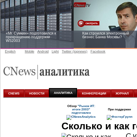
«Mr. Сумкин» подготовился к
Как строился электронный
прекращению поддержки
бизнес Банка Москвы?
WS2003
English
Mobile
Android
Light
Twitter (topnews)
Facebook
Заоблачная оптимизация: как
Рейтинг CNewsInfrastructure 20
Faberlic изменил подход к
приглашаем участвовать
аналитике
АНАЛИТИКА
CNEWS
НОВОСТИ
КОНФЕРЕНЦИИ
ЖУРНАЛ
Обзор
"Рынок ИТ:
итоги 2003"
При поддержке
подготовлен
Сколько и как 
С 