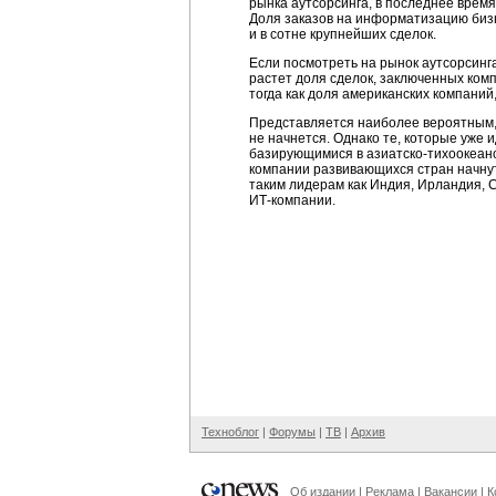
рынка аутсорсинга, в последнее врем
Доля заказов на информатизацию
биз
и в сотне крупнейших сделок.
Если посмотреть на рынок аутсорсинг
растет доля сделок, заключенных ком
тогда как доля американских компаний
Представляется наиболее вероятным, 
не начнется. Однако те, которые уже
базирующимися в
азиатско-тихоокеан
компании развивающихся стран начнут 
таким лидерам как Индия, Ирландия, 
ИТ-компании.
Техноблог
|
Форумы
|
ТВ
|
Архив
Об издании
|
Реклама
|
Вакансии
|
К