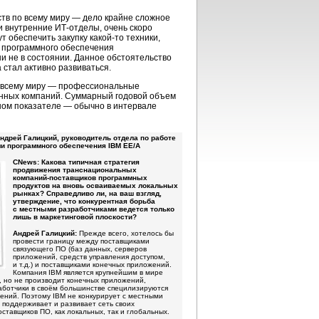
тв по всему миру — дело крайне сложное
ои внутренние
ИТ-отделы,
очень скоро
ут обеспечить закупку
какой-то
техники,
м программного обеспечения
и не в состоянии. Данное обстоятельство
 стал активно развиваться.
 всему миру — профессиональные
ленных компаний. Суммарный годовой объем
ьном показателе — обычно в интервале
дрей Галицкий, руководитель отдела по работе
и программного обеспечения IBM EE/A
CNews: Какова типичная стратегия
продвижения транснациональных
компаний-поставщиков
программных
продуктов на вновь осваиваемых локальных
рынках? Справедливо ли, на ваш взгляд,
утверждение, что конкурентная борьба
с местными разработчиками ведется только
лишь в маркетинговой плоскости?
Андрей Галицкий:
Прежде всего, хотелось бы
провести границу между поставщиками
связующего ПО (баз данных, серверов
приложений, средств управления доступом,
и т.д.) и поставщиками конечных приложений.
Компания IBM является крупнейшим в мире
 но не производит конечных приложений,
работчики в своём большинстве специлизируются
ений. Поэтому IBM не конкурирует с местными
 поддерживает и развивает сеть своих
ставщиков ПО, как локальных, так и глобальных.