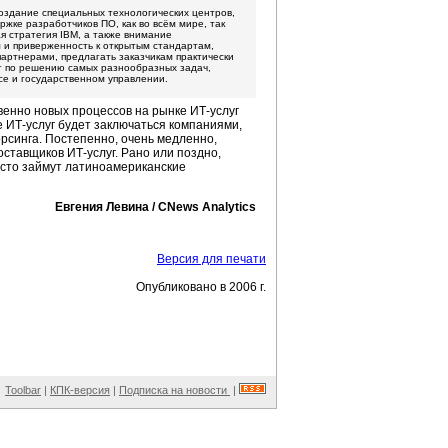
создание специальных технологических центров,
жке разработчиков ПО, как во всём мире, так
ая стратегия IBM, а также внимание
 и приверженность к открытым стандартам,
партнерами, предлагать заказчикам практически
г по решению самых разнообразных задач,
се и государственном управлении.
твенно новых процессов на рынке
ИТ-услуг
е
ИТ-услуг
будет заключаться компаниями,
рсинга.
Постепенно, очень медленно,
 поставщиков
ИТ-услуг.
Рано или поздно,
есто займут латиноамериканские
Евгения Левина / CNews Analytics
Версия для печати
Опубликовано в 2006 г.
Toolbar
|
КПК-версия
|
Подписка на новости
|