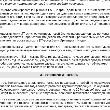
ся устойчивой тенденцией на протяжении последних нескольких лет, ст
уг
и в целом понижение ценовой планки средних проектов.
 из объемов мирового
ИТ-рынка
в 1,5 — 2 трлн. долл. в 2005 г., объем сегмент
Данный сегмент в последние годы является одним из самых динамично разви
рвале
6-8 %
в год. Если рынок
ИТ-товаров
имеет определенную ригидность, пос
димы радикальные технологические инновации, которых за последние годы н
чительное улучшение характеристик и возможностей тех или иных
ИТ-товаров
ке.
редоставлении
ИТ-услуг,
ориентируют свой бизнес на определенные регионы 
еты определяются наработанными деловыми связями и региональными возмо
 по темпам роста экспорта
ИТ-услуг
были Ирландия и Индия.
 мирового рынка
ИТ-услуг
составил около 5 %. Здесь наблюдается высокая дис
удно установить явную зависимость между, скажем, объемом продаж и темпом
емонстрирует IBM — свыше 50 млрд. долл. Далее, по мере уменьшения объемо
iences и т.д. Таким образом, у лидеров
ИТ-рынка
объем годовых продаж лежит 
тобы равномерно, но, во всяком случае, явного монополизма не наблюдается.
ах
2-3 %,
да и у
Hewlett-Packard
не превышает 10 %.
ИТ-аутсорсинг ИТ-гиганты
т особое внимание аналитиков, поскольку представляет собой не классичес
сценарию в ближайшие годы пойдет развитие крупных корпораций. По оценкам G
а основании чего ранее прогнозировался чуть ли не 50 % годовой рост данн
 могут их обеспечить, все еще актуальны, особенно в контексте происходящи
нг»
в самом широком смысле понимается предоставление одной компанией 
нутреннего
ИТ-отдела.
На практике в аутсорсинг может быть отдано все что уг
жка и обслуживание, которые компания,
во-первых,
считает обременительным