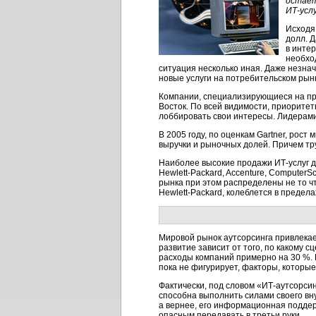
остает
ИТ-усл
Исходя
долл. 
в инте
необхо
ситуация несколько иная. Даже незна
новые услуги на потребительском рын
Компании, специализирующиеся на п
Восток. По всей видимости, приорит
лоббировать свои интересы. Лидерами
В 2005 году, по оценкам Gartner, рост
выручки и рыночных долей. Причем тр
Наиболее высокие продажи
ИТ-услуг
д
Hewlett-Packard,
Accenture, ComputerSc
рынка при этом распределены не то ч
Hewlett-Packard,
колеблется в предел
Мировой рынок аутсорсинга привлекае
развитие зависит от того, по какому 
расходы компаний примерно на 30 %. Н
пока не фигурирует, факторы, которые
Фактически, под словом
«ИТ-аутсорси
способна выполнить силами своего в
а вернее, его информационная поддер
опасным передавать в третьи руки.