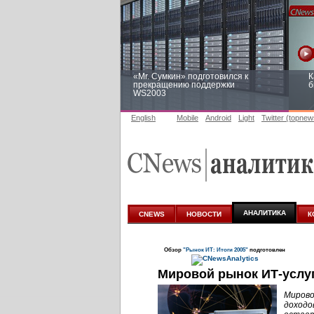
«Mr. Сумкин» подготовился к
К
прекращению поддержки
б
WS2003
English
Mobile
Android
Light
Twitter (topnew
Заоблачная оптимизация: как
Р
Faberlic изменил подход к
п
аналитике
АНАЛИТИКА
CNEWS
НОВОСТИ
К
Обзор
"Рынок ИТ: Итоги 2005"
подготовлен
Мировой рынок
ИТ-услу
Мирово
доходо