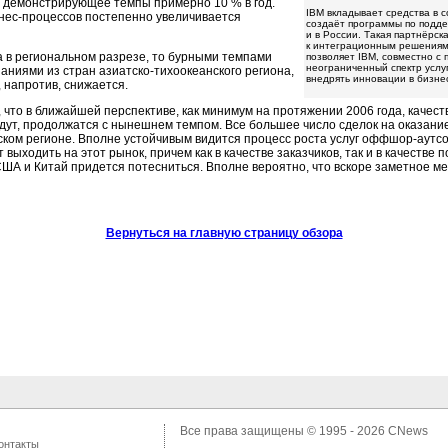
я демонстрирующее темпы примерно 10 % в год.
IBM вкладывает средства в 
нес-процессов
постепенно увеличивается
создаёт программы по поддер
и в России. Такая партнёрск
к интеграционным решениям
а в региональном разрезе, то бурными темпами
позволяет IBM, совместно с 
неограниченный спектр услу
паниями из стран
азиатско-тихоокеанского
региона,
внедрять инновации в бизне
, напротив, снижается.
что в ближайшей перспективе, как минимум на протяжении 2006 года, качес
 идут, продолжатся с нынешнем темпом. Все большее число сделок на оказани
ском
регионе. Вполне устойчивым видится процесс роста услуг
оффшор-аутсо
выходить на этот рынок, причем как в качестве заказчиков, так и в качестве
США и Китай придется потесниться. Вполне вероятно, что вскоре заметное м
Вернуться на главную страницу обзора
Все права защищены © 1995 - 2026
CNews
онтакты