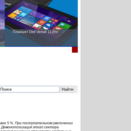
Планшет Dell Venue 11 Pro
Пора выбирать Fujitsu!
овне 5 %. При поступательном увеличении
%. Демонополизация этого сектора