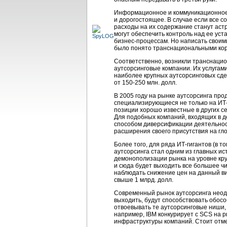
Информационное и коммуникационное 
и дорогостоящее. В случае если все 
расходы на их содержание станут астр
могут обеспечить контроль над ее ус
бизнес-процессам.
Но написать своим
было понято транснациональными корп
Соответственно, возникли транснац
аутсорсинговые компании. Их услугам
наиболее крупных аутсорсинговых сде
от
150-250 млн.
долл.
В 2005 году на рынке аутсорсинга пр
специализирующиеся не только на
ИТ
позиции хорошо известные в других с
Для подобных компаний, входящих в д
способом диверсификации деятельнос
расширения своего присутствия на гл
Более того, для ряда
ИТ-гигантов
(в т
аутсорсинга стал одним из главных ис
демонополизации рынка на уровне кру
и сюда будет выходить все большее ч
наблюдать снижение цен на данный в
свыше 1 млрд. долл.
Современный рынок аутсорсинга неод
выходить, будут способствовать обосо
отвоевывать те аутсорсинговые ниши, к
например, IBM конкурирует с SCS на
инфраструктуры компаний. Стоит отмет