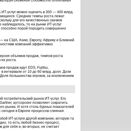
имулируя снижение стоимости отдельных
а
ИТ-услуг
можно оценить в 300 — 400 млрд.
вающихся. Средние темпы роста лежат
кольку для его качественных скачков
е наблюдалось, то на рынке
ИТ-услуг
способно порой породить совершенно
— на США, Азию, Европу, Африку и Ближний
жностями компаний эффективно
персия объемов продаж, темпов роста
 их роста.
в продаж идут EDS, Fujitsu,
в интервале от 10 до 60 млрд. долл. Доли
 Доля большинства игроков, за исключением
кий потребительский рынок
ИТ-услуг.
Его
artner, аутсорсинг позволяет сократить
ого рынка. И хотя столь бурных показателей
х сегодня в Европе процессов слияния.
любой
ИТ-услуги
другой компании, которую та
одно, то есть любой
бизнес-процесс,
 для себя и,
во-вторых,
не считает