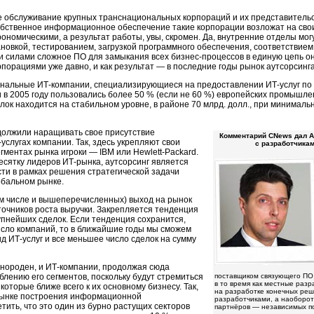
обслуживание крупных транснациональных корпораций и их представительс
собственное информационное обеспечение такие корпорации возложат на св
ономическими, а результат работы, увы, скромен. Да, внутренние отделы мог
тановкой, тестированием, загрузкой программного обеспечения, соответствие
и силами сложное ПО для замыкания всех
бизнес-процессов
в единую цепь он
орациями уже давно, и как результат — в последние годы рынок аутсорсинга
иональные
ИТ-компании,
специализирующиеся на предоставлении
ИТ-услуг
по
и в 2005 году пользовались более 50 % (если не 60 %) европейских промыш
лок находится на стабильном уровне, в районе 70 млрд. долл., при минимал
одолжили наращивать свое присутствие
Комментарий CNews дал Ан
-услугах
компании. Так, здесь укрепляют свои
с разработчикам
егментах рынка игроки — IBM или
Hewlett-Packard.
есятку лидеров
ИТ-рынка,
аутсорсинг является
ти в рамках решения стратегической задачи
обальном рынке.
ом числе и вышеперечисленных) выход на рынок
точников роста выручки. Закрепляется тенденция
пнейших сделок. Если тенденция сохранится,
исло компаний, то в ближайшие годы мы сможем
ид
ИТ-услуг
и все меньшее число сделок на сумму
нороден, и
ИТ-компании,
продолжая сюда
блению его сегментов, поскольку будут стремиться
поставщиком связующего ПО,
в то время как местные раз
оторые ближе всего к их основному бизнесу. Так,
на разработке конечных реш
 рынке построения информационной
разработчиками, а наоборот
ить, что это один из бурно растущих секторов
партнёров — независимых по