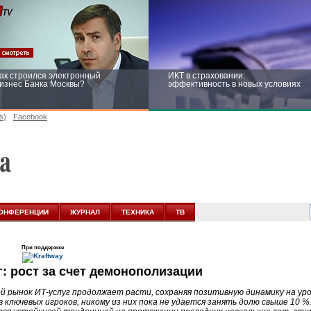
ак строился электронный
ИКТ в страховании:
изнес Банка Москвы?
эффективность в новых условиях
s)
Facebook
ейтинг CNewsInfrastructure 2015:
Информационная безопасность
риглашаем участвовать
бизнеса и госструктур: развитие в
новых условиях
ОНФЕРЕНЦИИ
ЖУРНАЛ
ТЕХНИКА
ТВ
При поддержке
г:
рост за счет демонополизации
й рынок
ИТ-услуг
продолжает расти, сохраняя позитивную динамику на ур
в ключевых игроков, никому из них пока не удается занять долю свыше 10 