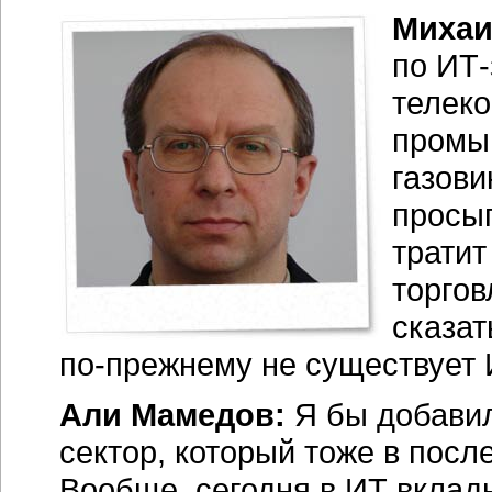
Михаи
по
ИТ-
телек
промыш
газови
просы
трати
торгов
сказат
по-прежнему
не существует
Али Мамедов:
Я бы добави
сектор, который тоже в посл
Вообще, сегодня в ИТ вклад