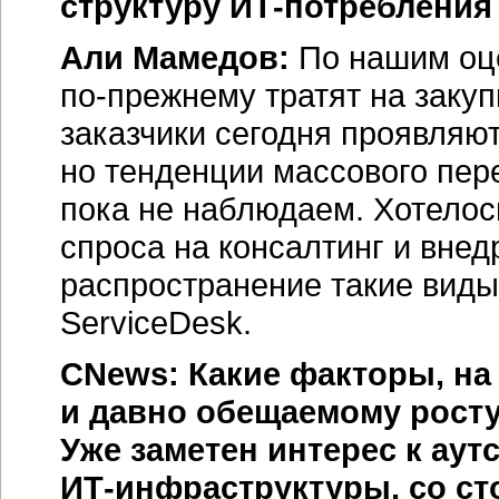
структуру
ИТ-потребления
Али Мамедов:
По нашим оц
по-прежнему
тратят на заку
заказчики сегодня проявляют
но тенденции массового пер
пока не наблюдаем. Хотелос
спроса на консалтинг и вне
распространение такие вид
ServiceDesk.
CNews: Какие факторы, на
и давно обещаемому рост
Уже заметен интерес к аут
ИТ-инфраструктуры,
со ст