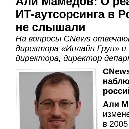
Али Мамедов: О ре
ИТ-аутсорсинга
в Р
не слышали
На вопросы CNews отвечают
директора «Инлайн Груп» и 
директора, директор деп
CNews
наблю
росси
Али М
измене
в 2005