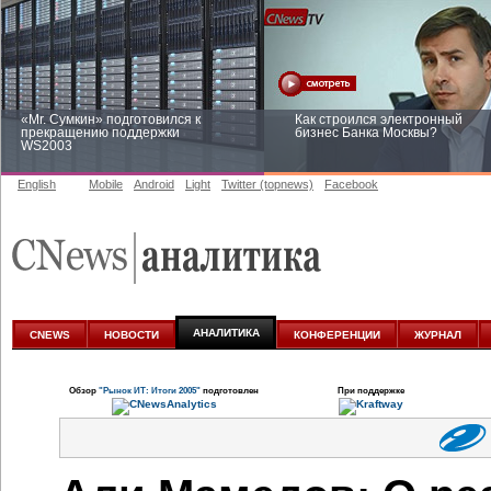
«Mr. Сумкин» подготовился к
Как строился электронный
прекращению поддержки
бизнес Банка Москвы?
WS2003
English
Mobile
Android
Light
Twitter (topnews)
Facebook
Заоблачная оптимизация: как
Рейтинг CNewsInfrastructure 20
Faberlic изменил подход к
приглашаем участвовать
аналитике
АНАЛИТИКА
CNEWS
НОВОСТИ
КОНФЕРЕНЦИИ
ЖУРНАЛ
Обзор
"Рынок ИТ: Итоги 2005"
подготовлен
При поддержке