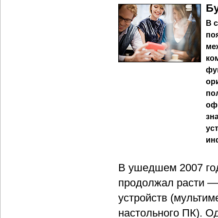
Бу
В 
по
ме
ко
фу
ор
по
оф
зн
ус
ин
В ушедшем 2007 го
продолжал расти —
устройств (мультим
настольного ПК). Од