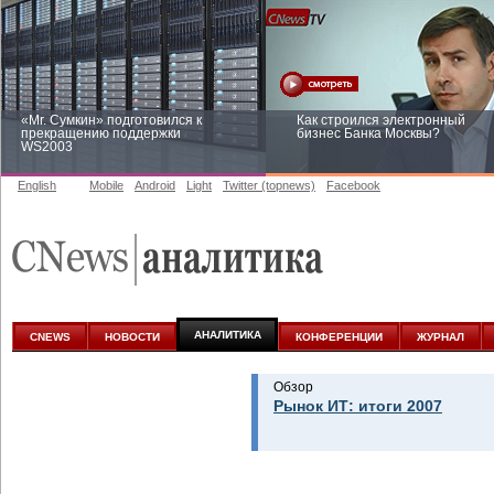
«Mr. Сумкин» подготовился к
Как строился электронный
прекращению поддержки
бизнес Банка Москвы?
WS2003
English
Mobile
Android
Light
Twitter (topnews)
Facebook
Заоблачная оптимизация: как
Рейтинг CNewsInfrastructure 20
Faberlic изменил подход к
приглашаем участвовать
аналитике
АНАЛИТИКА
CNEWS
НОВОСТИ
КОНФЕРЕНЦИИ
ЖУРНАЛ
Обзор
Рынок ИТ: итоги 2007