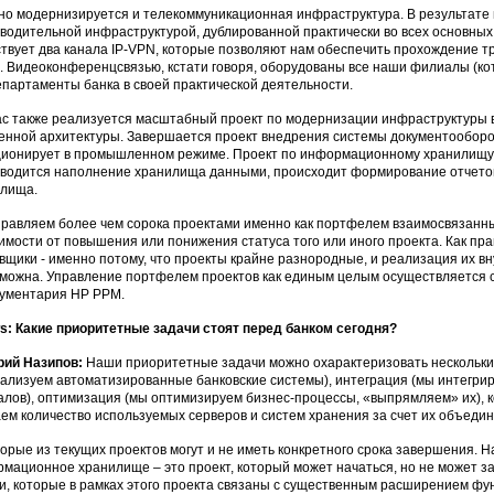
но модернизируется и телекоммуникационная инфраструктура. В результате
водительной инфраструктурой, дублированной практически во всех основных 
твует два канала IP-VPN, которые позволяют нам обеспечить прохождение т
. Видеоконференцсвязью, кстати говоря, оборудованы все наши филиалы (кот
епартаменты банка в своей практической деятельности.
с также реализуется масштабный проект по модернизации инфраструктуры в
енной архитектуры. Завершается проект внедрения системы документооборот
ионирует в промышленном режиме. Проект по информационному хранилищу
водится наполнение хранилища данными, происходит формирование отчето
лища.
равляем более чем сорока проектами именно как портфелем взаимосвязанны
имости от повышения или понижения статуса того или иного проекта. Как пра
вщики - именно потому, что проекты крайне разнородные, и реализация их 
можна. Управление портфелем проектов как единым целым осуществляется 
ументария НР PPM.
: Какие приоритетные задачи стоят перед банком сегодня?
рий Назипов:
Наши приоритетные задачи можно охарактеризовать нескольки
ализуем автоматизированные банковские системы), интеграция (мы интегрир
лов), оптимизация (мы оптимизируем бизнес-процессы, «выпрямляем» их),
ем количество используемых серверов и систем хранения за счет их объедин
орые из текущих проектов могут и не иметь конкретного срока завершения. Н
мационное хранилище – это проект, который может начаться, но не может за
и, которые в рамках этого проекта связаны с существенным расширением функ