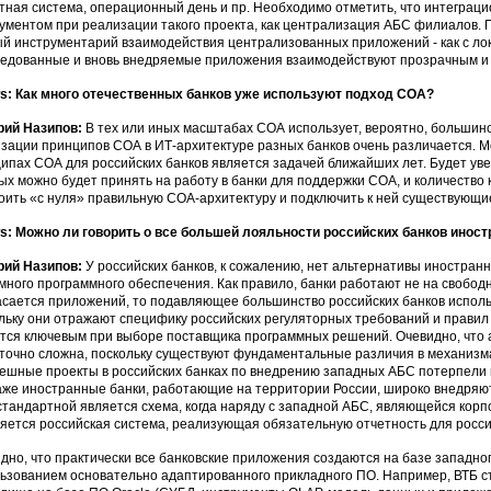
тная система, операционный день и пр. Необходимо отметить, что интеграц
ументом при реализации такого проекта, как централизация АБС филиалов.
й инструментарий взаимодействия централизованных приложений - как с ло
едованные и вновь внедряемые приложения взаимодействуют прозрачным и
: Как много отечественных банков уже используют подход СОА?
рий Назипов:
В тех или иных масштабах СОА использует, вероятно, большинс
зации принципов СОА в ИТ-архитектуре разных банков очень различается. М
ипах СОА для российских банков является задачей ближайших лет. Будет уве
ых можно будет принять на работу в банки для поддержки СОА, и количество
оить «с нуля» правильную СОА-архитектуру и подключить к ней существующи
: Можно ли говорить о все большей лояльности российских банков инос
рий Назипов:
У российских банков, к сожалению, нет альтернативы иностранн
много программного обеспечения. Как правило, банки работают не на свобод
асается приложений, то подавляющее большинство российских банков исполь
льку они отражают специфику российских регуляторных требований и правил б
тся ключевым при выборе поставщика программных решений. Очевидно, что
точно сложна, поскольку существуют фундаментальные различия в механизмах
ешные проекты в российских банках по внедрению западных АБС потерпели н
аже иностранные банки, работающие на территории России, широко внедря
стандартной является схема, когда наряду с западной АБС, являющейся корп
яется российская система, реализующая обязательную отчетность для росси
дно, что практически все банковские приложения создаются на базе западног
ьзованием основательно адаптированного прикладного ПО. Например, ВТБ 