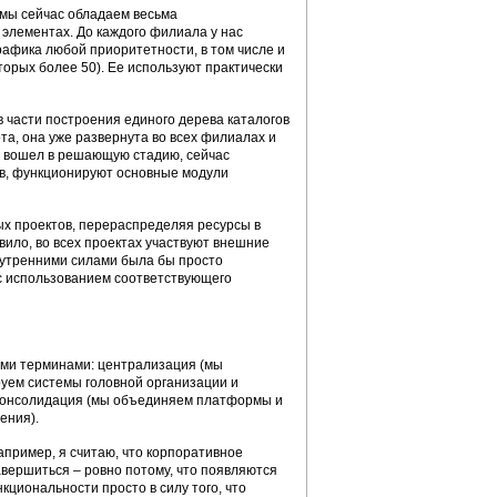
 мы сейчас обладаем весьма
элементах. До каждого филиала у нас
рафика любой приоритетности, в том числе и
орых более 50). Ее используют практически
 части построения единого дерева каталогов
а, она уже развернута во всех филиалах и
 вошел в решающую стадию, сейчас
в, функционируют основные модули
х проектов, перераспределяя ресурсы в
вило, во всех проектах участвуют внешние
внутренними силами была бы просто
с использованием соответствующего
ми терминами: централизация (мы
уем системы головной организации и
 консолидация (мы объединяем платформы и
ения).
апример, я считаю, что корпоративное
вершиться – ровно потому, что появляются
циональности просто в силу того, что