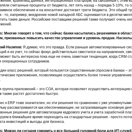
жений, хранилищ данных, интеграционных платформ, на связанный с этим ко
вляли считанные проценты от бюджета, лет пять назад – порядка 5-10%, то се
аммное обеспечение и на консалтинг достигает трети бюджета. Это общий тр
х - то, например, внедрение новой западной АБС оценивается в десятки милл
тить такие деньги. Российские поставщики решений также получают очень не
жений.
: Многие говорят о том, что сейчас банки насытились решениями в обла
м, призванных повысить качество управления и уровень продаж. Наскол
рий Назипов:
Я думаю, что это правда. Если раньше автоматизированные с
ций и их учет, то сейчас фокус действительно сместился на направления, свя
 может быть интересна пока еще не очень заметная тенденция, когда CRM с
ля операционных сотрудников.
дин класс решений, который пользуется существенным спросом в банках – 
тические приложения, позволяющие осуществлять более точное управление 
.
я группа приложений – это СОА, которая позволяет осуществить интеграцию 
в также растет достаточно быстро.
ес к ERP тоже значителен, но эти решения по сравнению с уже упомянутым
льку рассматриваются как обеспечивающие, не затрагивающие основную дея
венные решения для автоматизации кадрового учета и учета заработной плат
руем в ближайшее время переходить на стандартные решения - просто потому
ата инвестиций и выгоды для бизнеса.
: Можно ли сегодня говорить о все большей головной боли для ИТ-служб 