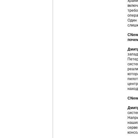
храни
включ
требо
опера
Один 
слишк
CNews
поче
Дмит
запад
Петер
систе
реали
котор
пилот
центр
наход
CNews
Дмит
систе
Напри
наших
серве
консо