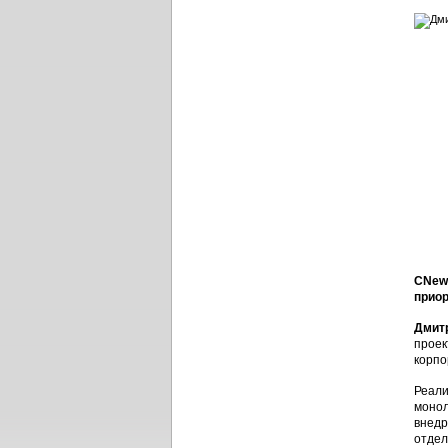
CNews
приор
Дмит
проек
корпо
Реали
монол
внедр
отдел