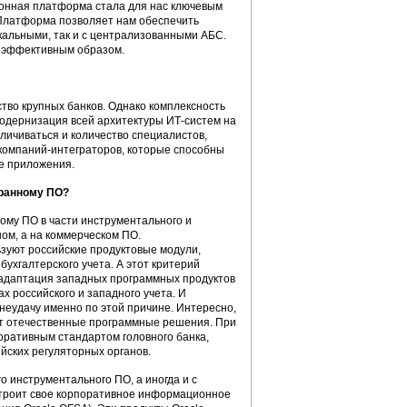
ионная платформа стала для нас ключевым
 Платформа позволяет нам обеспечить
кальными, так и с централизованными АБС.
 эффективным образом.
тво крупных банков. Однако комплексность
одернизация всей архитектуры ИТ-систем на
личиваться и количество специалистов,
 компаний-интеграторов, которые способны
е приложения.
транному ПО?
ому ПО в части инструментального и
ном, а на коммерческом ПО.
зуют российские продуктовые модули,
ухгалтерского учета. А этот критерий
 адаптация западных программных продуктов
 российского и западного учета. И
еудачу именно по этой причине. Интересно,
ют отечественные программные решения. При
оративным стандартом головного банка,
йских регуляторных органов.
о инструментального ПО, а иногда и с
строит свое корпоративное информационное