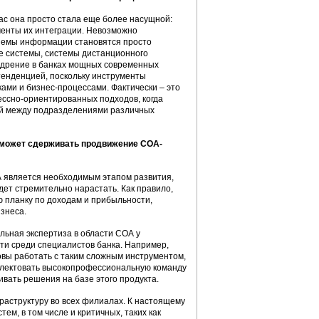
ас она просто стала еще более насущной:
менты их интеграции. Невозможно
бъемы информации становятся просто
е системы, системы дистанционного
недрение в банках мощных современных
тенденцией, поскольку инструменты
ми и бизнес-процессами. Фактически – это
ессно-ориентированных подходов, когда
ей между подразделениями различных
м может сдерживать продвижение СОА-
А является необходимым этапом развития,
дет стремительно нарастать. Как правило,
ю планку по доходам и прибыльности,
знеса.
льная экспертиза в области СОА у
сти среди специалистов банка. Например,
овы работать с таким сложным инструментом,
омплектовать высокопрофессиональную команду
ивать решения на базе этого продукта.
аструктуру во всех филиалах. К настоящему
м, в том числе и критичных, таких как