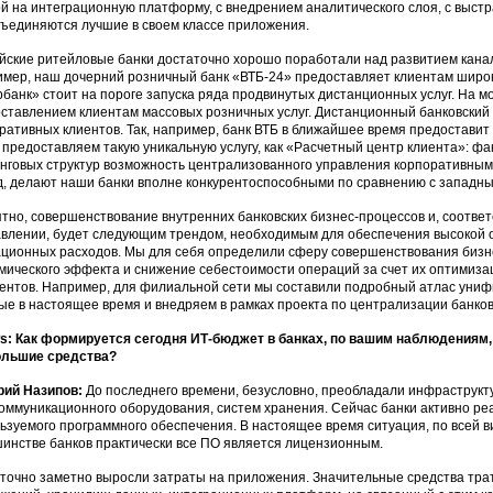
й на интеграционную платформу, с внедрением аналитического слоя, с выстр
бъединяются лучшие в своем классе приложения.
йские ритейловые банки достаточно хорошо поработали над развитием канал
мер, наш дочерний розничный банк «ВТБ-24» предоставляет клиентам широк
банк» стоит на пороге запуска ряда продвинутых дистанционных услуг. На мо
ставлением клиентам массовых розничных услуг. Дистанционный банковский 
ративных клиентов. Так, например, банк ВТБ в ближайшее время предоставит
 предоставляем такую уникальную услугу, как «Расчетный центр клиента»: ф
нговых структур возможность централизованного управления корпоративным
д, делают наши банки вполне конкурентоспособными по сравнению с западным
тно, совершенствование внутренних банковских бизнес-процессов и, соответ
влении, будет следующим трендом, необходимым для обеспечения высокой
ционных расходов. Мы для себя определили сферу совершенствования бизне
мического эффекта и снижение себестоимости операций за счет их оптимиза
ентов. Например, для филиальной сети мы составили подробный атлас униф
ые в настоящее время и внедряем в рамках проекта по централизации банков
: Как формируется сегодня ИТ-бюджет в банках, по вашим наблюдениям,
ольшие средства?
рий Назипов:
До последнего времени, безусловно, преобладали инфраструкт
оммуникационного оборудования, систем хранения. Сейчас банки активно р
ьзуемого программного обеспечения. В настоящее время ситуация, по всей в
инстве банков практически все ПО является лицензионным.
точно заметно выросли затраты на приложения. Значительные средства тра