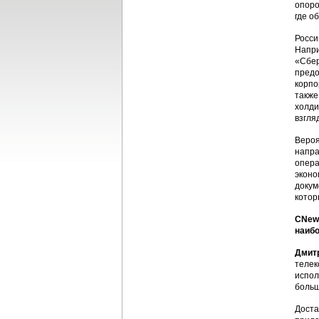
опоро
где о
Росси
Напри
«Сбер
предо
корпо
также
холди
взгля
Вероя
напра
опера
эконо
докум
котор
CNews
наиб
Дмит
телек
испол
больш
Доста