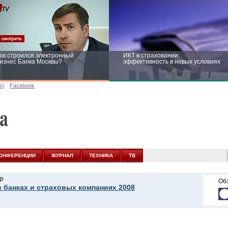
ак строился электронный
ИКТ в страховании:
изнес Банка Москвы?
эффективность в новых условиях
s)
Facebook
ейтинг CNewsInfrastructure 2015:
Информационная безопасность
риглашаем участвовать
бизнеса и госструктур: развитие в
новых условиях
ОНФЕРЕНЦИИ
ЖУРНАЛ
ТЕХНИКА
ТВ
р
Об
в банках и страховых компаниях 2008