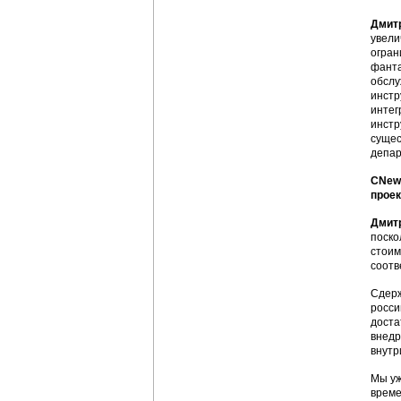
Дмит
увели
огран
фанта
обслу
инстр
интег
инстр
сущес
депар
CNews
проек
Дмит
поско
стоим
соотв
Сдерж
росси
доста
внедр
внутр
Мы уж
време