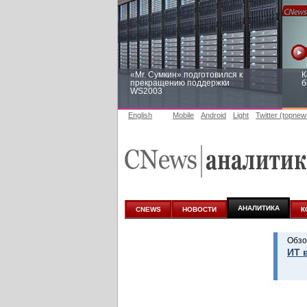
«Mr. Сумкин» подготовился к
К
прекращению поддержки
б
WS2003
English
Mobile
Android
Light
Twitter (topnew
Заоблачная оптимизация: как
Р
Faberlic изменил подход к
п
аналитике
АНАЛИТИКА
CNEWS
НОВОСТИ
К
Обзо
ИТ 