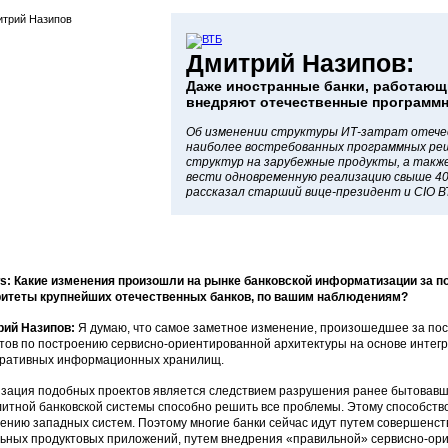
Дмитрий Назипов:
Даже иностранные банки, работающ
внедряют отечественные программ
Об изменении структуры ИТ-затрат отечес
наиболее востребованных программных реш
структур на зарубежные продукты, а также
вести одновременную реализацию свыше 40
рассказал старший вице-президент и CIO В
: Какие изменения произошли на рынке банковской информатизации за п
итеты крупнейших отечественных банков, по вашим наблюдениям?
рий Назипов:
Я думаю, что самое заметное изменение, произошедшее за посл
тов по построению сервисно-ориентированной архитектуры на основе интег
ративных информационных хранилищ.
зация подобных проектов является следствием разрушения ранее бытовавш
итной банковской системы способно решить все проблемы. Этому способство
ению западных систем. Поэтому многие банки сейчас идут путем совершенс
ьных продуктовых приложений, путем внедрения «правильной» сервисно-ори