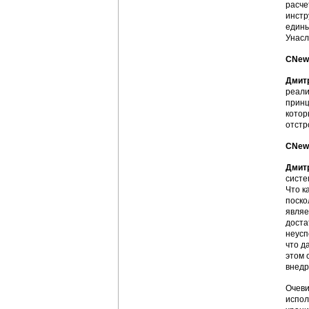
расче
инстр
едины
Унасл
CNews
Дмит
реали
принц
котор
отстр
CNews
Дмит
систе
Что к
поско
являе
доста
неусп
что д
этом 
внедр
Очеви
испол