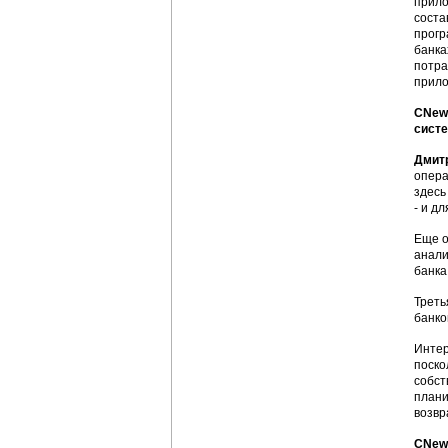
прило
соста
прогр
банка
потра
прило
CNews
систе
Дмит
опера
здесь
- и д
Еще о
анали
банка
Треть
банко
Интер
поско
собст
плани
возвр
CNews