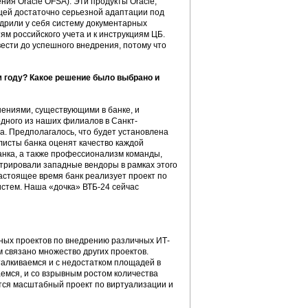
ия Oracle OFSA). Эти продукты Oracle,
щей достаточно серьезной адаптации под
едрили у себя систему документарных
м российского учета и к инструкциям ЦБ.
ести до успешного внедрения, потому что
м году? Какое решение было выбрано и
ениями, существующими в банке, и
дного из наших филиалов в Санкт-
а. Предполагалось, что будет установлена
листы банка оценят качество каждой
анка, а также профессионализм команды,
стрировали западные вендоры в рамках этого
настоящее время банк реализует проект по
стем. Наша «дочка» ВТБ-24 сейчас
ных проектов по внедрению различных ИТ-
 связано множество других проектов.
алкиваемся и с недостатком площадей в
аемся, и со взрывным ростом количества
ется масштабный проект по виртуализации и