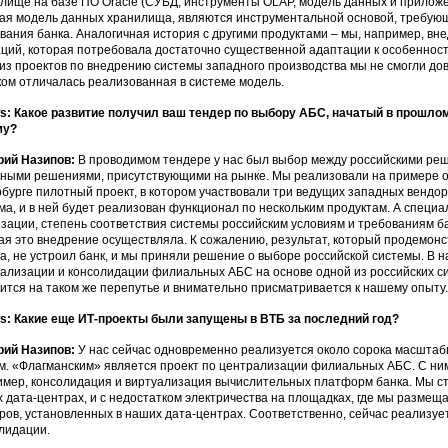
лище на базе ПО Oracle (СУБД, инструменты OLAP, модель данных и приложен
ая модель данных хранилища, являются инструментальной основой, требую
вания банка. Аналогичная история с другими продуктами – мы, например, вн
ций, которая потребовала достаточно существенной адаптации к особенностя
из проектов по внедрению системы западного производства мы не смогли дов
ом отличалась реализованная в системе модель.
: Какое развитие получил ваш тендер по выбору АБС, начатый в прошло
му?
рий Назипов:
В проводимом тендере у нас был выбор между российскими реш
ными решениями, присутствующими на рынке. Мы реализовали на примере о
бурге пилотный проект, в котором участвовали три ведущих западных вендор
ма, и в ней будет реализован функционал по нескольким продуктам. А специа
зации, степень соответствия системы российским условиям и требованиям б
ая это внедрение осуществляла. К сожалению, результат, который продемон
а, не устроил банк, и мы приняли решение о выборе российской системы. В 
ализации и консолидации филиальных АБС на основе одной из российских си
ится на таком же перепутье и внимательно присматривается к нашему опыту.
: Какие еще ИТ-проекты были запущены в ВТБ за последний год?
рий Назипов:
У нас сейчас одновременно реализуется около сорока масштаб
м. «Флагманским» является проект по централизации филиальных АБС. С ним
мер, консолидация и виртуализация вычислительных платформ банка. Мы ст
 дата-центрах, и с недостатком электричества на площадках, где мы размещ
ров, установленных в наших дата-центрах. Соответственно, сейчас реализу
лидации.