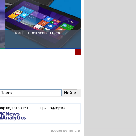
Планшет Dell Venue 11 Pro
Пора выбирать Fujitsu!
зор подготовлен
При поддержке
версия для печати