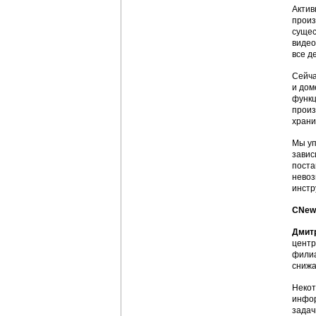
Актив
произ
сущес
видео
все д
Сейча
и дом
функц
произ
храни
Мы уп
завис
поста
невоз
инстр
CNews
Дмит
центр
филиа
снижа
Некот
инфор
задач