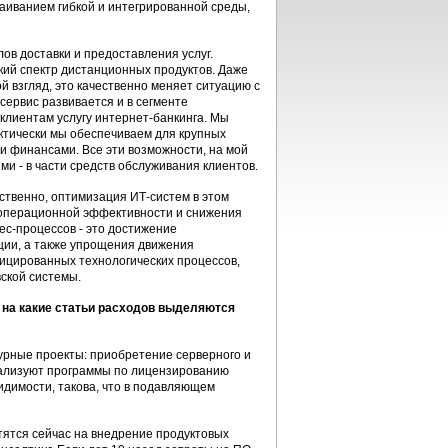
аиванием гибкой и интегрированной среды,
ов доставки и предоставления услуг.
ий спектр дистанционных продуктов. Даже
й взгляд, это качественно меняет ситуацию с
сервис развивается и в сегменте
 клиентам услугу интернет-банкинга. Мы
актически мы обеспечиваем для крупных
и финансами. Все эти возможности, на мой
и - в части средств обслуживания клиентов.
ственно, оптимизация ИТ-систем в этом
 операционной эффективности и снижения
с-процессов - это достижение
ции, а также упрощения движения
ицированных технологических процессов,
ской системы.
 на какие статьи расходов выделяются
урные проекты: приобретение серверного и
еализуют программы по лицензированию
идимости, такова, что в подавляющем
тятся сейчас на внедрение продуктовых