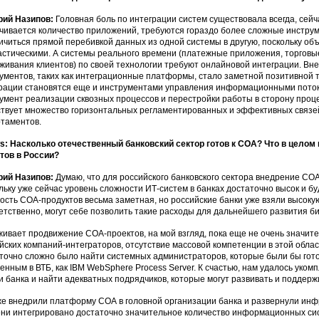
рий Назипов:
Головная боль по интеграции систем существовала всегда, сейч
чивается количество приложений, требуются гораздо более сложные инстру
ичиться прямой перебивкой данных из одной системы в другую, поскольку о
стическими. А системы реального времени (платежные приложения, торговы
живания клиентов) по своей технологии требуют онлайновой интеграции. В
ументов, таких как интеграционные платформы, стало заметной позитивной 
рации становятся еще и инструментами управления информационными потока
умент реализации сквозных процессов и перестройки работы в сторону проц
твует множество горизонтальных регламентированных и эффективных связ
таментов.
: Насколько отечественный банковский сектор готов к СОА? Что в цело
тов в России?
рий Назипов:
Думаю, что для российского банковского сектора внедрение СО
льку уже сейчас уровень сложности ИТ-систем в банках достаточно высок и бу
ость СОА-продуктов весьма заметная, но российские банки уже взяли высоку
етственно, могут себе позволить такие расходы для дальнейшего развития би
ивает продвижение СОА-проектов, на мой взгляд, пока еще не очень значите
йских компаний-интеграторов, отсутствие массовой компетенции в этой обла
точно сложно было найти системных администраторов, которые были бы гот
енным в ВТБ, как IBM WebSphere Process Server. К счастью, нам удалось ук
и банка и найти адекватных подрядчиков, которые могут развивать и поддерж
е внедрили платформу СОА в головной организации банка и развернули инфр
ни интегрировано достаточно значительное количество информационных систе