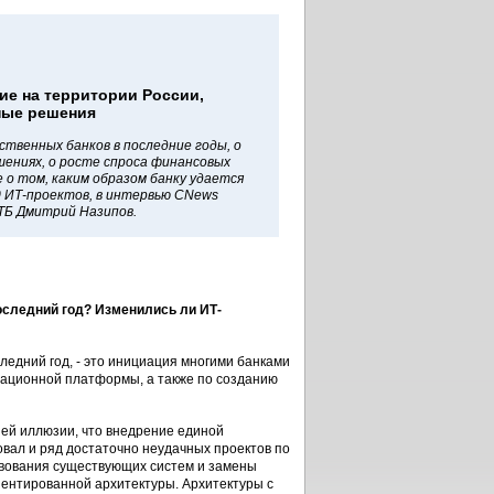
ие на территории России,
ные решения
твенных банков в последние годы, о
ениях, о росте спроса финансовых
 о том, каким образом банку удается
 ИТ-проектов, в интервью CNews
ТБ Дмитрий Назипов.
оследний год? Изменились ли ИТ-
едний год, - это инициация многими банками
рационной платформы, а также по созданию
ей иллюзии, что внедрение единой
вал и ряд достаточно неудачных проектов по
твования существующих систем и замены
ентированной архитектуры. Архитектуры с