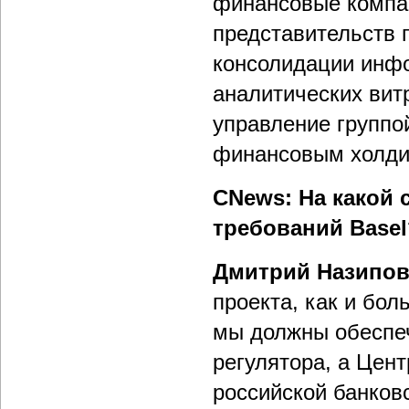
финансовые компан
представительств 
консолидации инф
аналитических вит
управление групп
финансовым холди
CNews: На какой 
требований Basel
Дмитрий Назипо
проекта, как и бол
мы должны обеспеч
регулятора, а Цент
российской банков