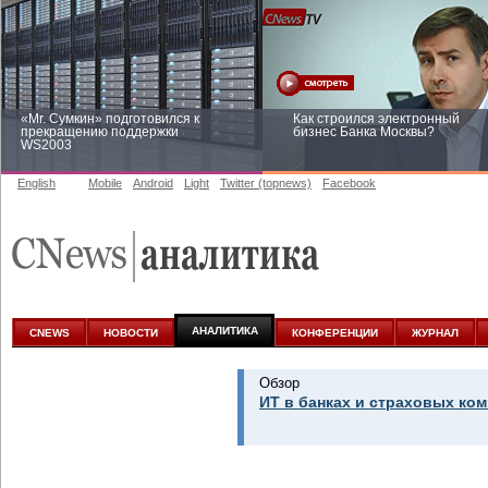
«Mr. Сумкин» подготовился к
Как строился электронный
прекращению поддержки
бизнес Банка Москвы?
WS2003
English
Mobile
Android
Light
Twitter (topnews)
Facebook
Заоблачная оптимизация: как
Рейтинг CNewsInfrastructure 20
Faberlic изменил подход к
приглашаем участвовать
аналитике
АНАЛИТИКА
CNEWS
НОВОСТИ
КОНФЕРЕНЦИИ
ЖУРНАЛ
Обзор
ИТ в банках и страховых ком