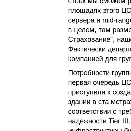
стоек мы сможем 
площадях этого ЦО
сервера и mid-ran
в целом, там разм
Страхование", наш
Фактически департ
компанией для гру
Потребности группы
первая очередь ЦО
приступили к созд
здании в ста метра
соответствии с тре
надежности Tier I
инфраструктуры бу