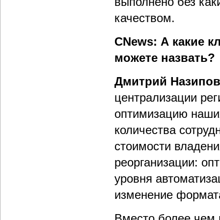
выполнено без как
качеством.
CNews: А какие к
можете назвать?
Дмитрий Назипо
централизации рег
оптимизацию наших
количества сотруд
стоимости владени
реорганизации: оп
уровня автоматиза
изменение формата
Вместо более чем