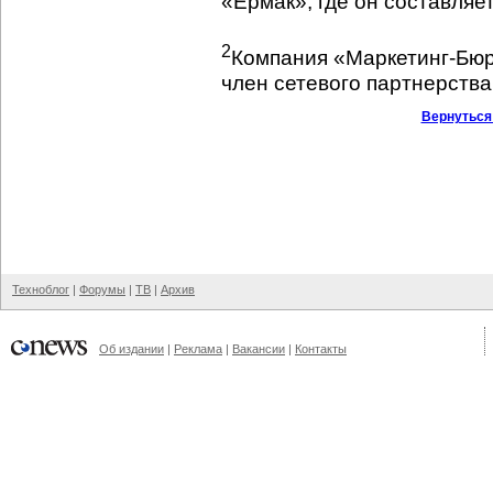
«Ермак», где он составляе
2
Компания «Маркетинг-Бюро
член сетевого партнерств
Вернуться
Техноблог
|
Форумы
|
ТВ
|
Архив
Об издании
|
Реклама
|
Вакансии
|
Контакты