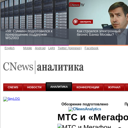
«Mr. Сумкин» подготовился к
Как строился электронный
прекращению поддержки
бизнес Банка Москвы?
WS2003
English
Mobile
Android
Light
Twitter (topnews)
Facebook
Заоблачная оптимизация: как
Рейтинг CNewsInfrastructure 20
Faberlic изменил подход к
приглашаем участвовать
аналитике
АНАЛИТИКА
CNEWS
НОВОСТИ
КОНФЕРЕНЦИИ
ЖУРНАЛ
Обозрение подготовлено
П
МТС и «Мегафо