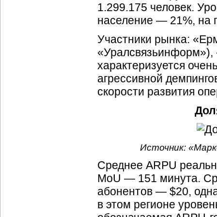
1.299.175 человек. Ур
население — 21%, на 
Участники рынка: «Ер
«Уралсвязьинформ»), 
характеризуется очен
агрессивной демпинго
скорости развития оп
Дол
Источник: «Марк
Среднее ARPU реальны
MoU — 151 минута. Ср
абонентов — $20, одна
в этом регионе урове