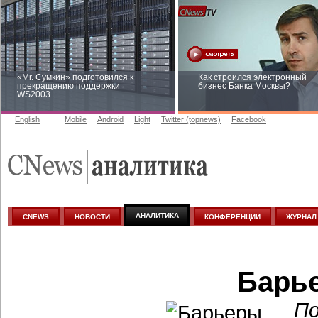
«Mr. Сумкин» подготовился к
Как строился электронный
прекращению поддержки
бизнес Банка Москвы?
WS2003
English
Mobile
Android
Light
Twitter (topnews)
Facebook
Заоблачная оптимизация: как
Рейтинг CNewsInfrastructure 
Faberlic изменил подход к
приглашаем участвовать
аналитике
АНАЛИТИКА
CNEWS
НОВОСТИ
КОНФЕРЕНЦИИ
ЖУРНАЛ
Барь
По