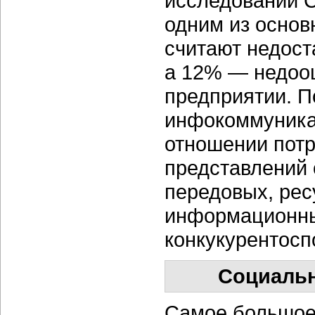
исследований C
одним из основ
считают недос
а 12% — недооц
предприятии. П
инфокоммуника
отношении потр
представлений 
передовых, ре
информационны
конкукурентосп
Социальн
Самое большое 