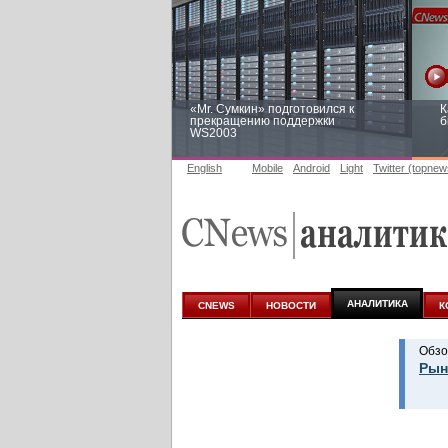
«Mr. Сумкин» подготовился к
К
прекращению поддержки
б
WS2003
English
Mobile
Android
Light
Twitter (topnew
Заоблачная оптимизация: как
Р
Faberlic изменил подход к
п
аналитике
АНАЛИТИКА
CNEWS
НОВОСТИ
К
Обзо
Рын