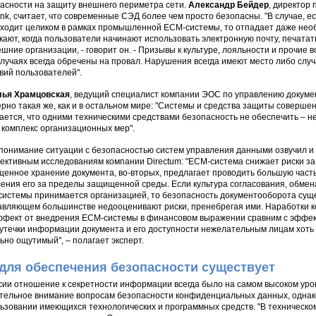
асности на защиту внешнего периметра сети.
Александр Бейдер
, директор
link, считает, что современные СЭД более чем просто безопасны. "В случае, 
ходит целиком в рамках промышленной ECM-системы, то отпадает даже нео
кают, когда пользователи начинают использовать электронную почту, печатат
ешние организации, - говорит он. - Призывы к культуре, лояльности и прочие
случаях всегда обречены на провал. Нарушения всегда имеют место либо слу
вий пользователей".
лья Храмцовская
, ведущий специалист компании ЭОС по управлению докумен
рно такая же, как и в остальном мире: "Системы и средства защиты совершен
ается, что одними техническими средствами безопасность не обеспечить – не
 комплекс организационных мер".
понимание ситуации с безопасностью систем управления данными озвучил и
ективным исследованиям компании Directum: "ECM-система снижает риски за с
енное хранение документа, во-вторых, предлагает проводить большую част
ения его за пределы защищенной среды. Если культура согласования, обмен
истемы принимается организацией, то безопасность документооборота суще
авляющем большинстве недооценивают риски, пренебрегая ими. Наработки ко
ффект от внедрения ЕСМ-системы в финансовом выражении сравним с эффек
 утечки информации документа и его доступности нежелательным лицам хоть
ьно ощутимый", – полагает эксперт.
для обеспечения безопасности существует
сии отношение к секретности информации всегда было на самом высоком уров
тельное внимание вопросам безопасности конфиденциальных данных, однако
ьзовании имеющихся технологических и программных средств. "В техническ