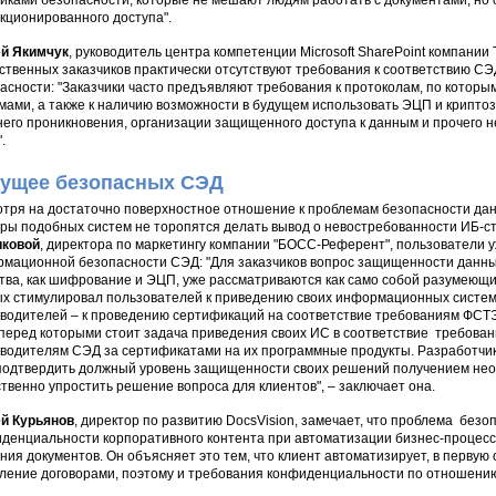
иками безопасности, которые не мешают людям работать с документами, но
кционированного доступа".
ей Якимчук
, руководитель центра компетенции Microsoft SharePoint компании T
ственных заказчиков практически отсутствуют требования к соответствию 
асности: "Заказчики часто предъявляют требования к протоколам, по котор
мами, а также к наличию возможности в будущем использовать ЭЦП и крипто
его проникновения, организации защищенного доступа к данным и прочего н
.
ущее безопасных СЭД
тря на достаточно поверхностное отношение к проблемам безопасности дан
ры подобных систем не торопятся делать вывод о невостребованности ИБ-с
иковой
, директора по маркетингу компании "БОСС-Референт", пользователи 
мационной безопасности СЭД: "Для заказчиков вопрос защищенности данных
тва, как шифрование и ЭЦП, уже рассматриваются как само собой разумеющие
х стимулировал пользователей к приведению своих информационных систем 
водителей – к проведению сертификаций на соответствие требованиям ФСТЭК
перед которыми стоит задача приведения своих ИС в соответствие требован
водителям СЭД за сертификатами на их программные продукты. Разработчики
подтвердить должный уровень защищенности своих решений получением нео
твенно упростить решение вопроса для клиентов", – заключает она.
й Курьянов
, директор по развитию DocsVision, замечает, что проблема безо
денциальности корпоративного контента при автоматизации бизнес-процессом
ния документов. Он объясняет это тем, что клиент автоматизирует, в первую 
ление договорами, поэтому и требования конфиденциальности по отношени