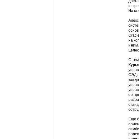
доста
и в р
Ната
Алекс
систе
основ
Oracl
на ко
к ним
целес
С тем
Курь
управ
СЭД н
каждо
управ
управ
ее пр
разра
станд
сотру
Еще б
ориен
симби
ролев