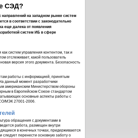
е СЭД?
х направлений на западном рынке систем
ется в соответствии с законодательно
ка еще далека от появления
зработкой систем ИБ в сфере
как систем управления контентом, так и
ом отслеживает, какой пользователь
 новая версия этого документа. Безопасность
ртам работы с информацией, принятым
. На данный момент разработчики
ным американским Министерством обороны
улярным в Европейском Союзе стандартом
хватывающих основные аспекты работы с
СО/МЭК 27001-2006.
телей
ьтура обращения с документами в
ведется работа, размещен внутри
одящиеся в конечных точках, придерживаются
и следует перенести основную заботу о