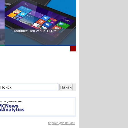
Планшет Dell Venue 11 Pro
Пора выбирать Fujitsu!
ор подготовлен
версия для печати