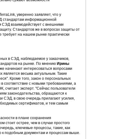
 сильно сужают возможности
erraLink, уверенно заявляет, что у
СЭД стандартам информационной
ым СЭД взаимодействует с внешними
защиту. Стандартов же в вопросах защиты от
е требует на нашем рынке практически
ных в СЭД, наблюдаемое у заказчиков,
тандартов на рынке. По мнению
Ирины
уже начинают интересоваться вопросами
 является весьма актуальным. Такие
ся". Кроме того, закон о персональных
в соответствие с новыми требованиями, а
, считает эксперт. "Сейчас пользователи
иям законодательства, обращаются к
 СЭД, в свою очередь прилагают усилия,
бходимых сертификатов, и тем самым
пасности в плане сохранения
 стоит острее, чем в случае простого
очередь, ключевые процессы, такие, как
ю к подобным документам и процессам выше.