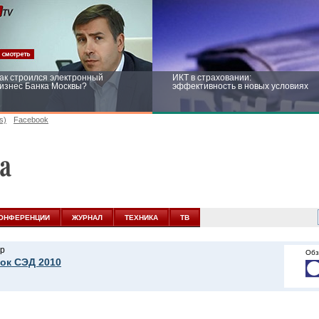
ак строился электронный
ИКТ в страховании:
изнес Банка Москвы?
эффективность в новых условиях
s)
Facebook
ейтинг CNewsInfrastructure 2015:
Информационная безопасность
риглашаем участвовать
бизнеса и госструктур: развитие в
новых условиях
ОНФЕРЕНЦИИ
ЖУРНАЛ
ТЕХНИКА
ТВ
р
Обз
ок СЭД 2010