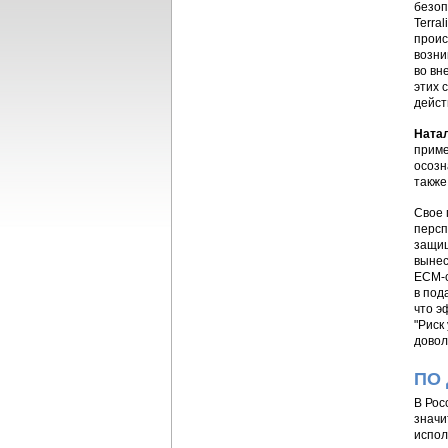
безоп
Terra
проис
возни
во вн
этих 
дейст
Ната
приме
осозн
также
Свое 
персп
защищ
вынес
ECM-с
в под
что э
"Риск
довол
ПО 
В Рос
значи
испол