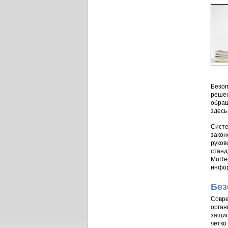
Безоп
решен
обращ
здесь
Систе
закон
руков
станд
MoReq
инфор
Без
Совре
орган
защищ
четко