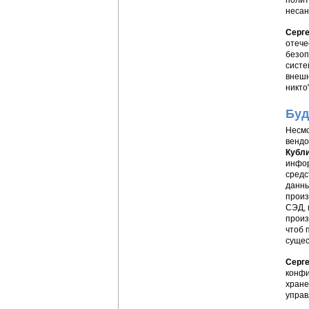
полит
несан
Серг
отече
безоп
систе
внешн
никто"
Буд
Несмо
вендо
Кубл
инфор
средс
данны
произ
СЭД, 
произ
чтоб 
сущес
Серге
конфи
хране
управ