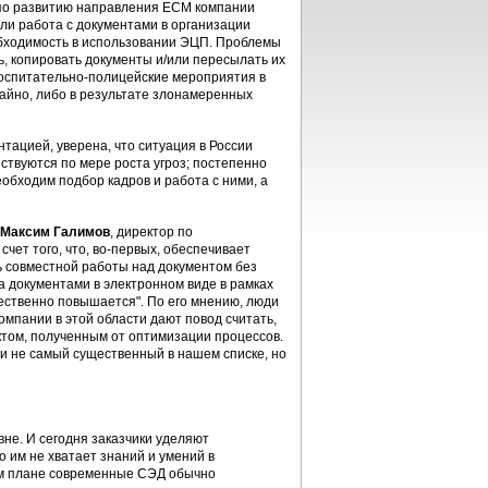
 по развитию направления ECM компании
если работа с документами в организации
бходимость в использовании ЭЦП. Проблемы
ь, копировать документы и/или пересылать их
 воспитательно-полицейские мероприятия в
чайно, либо в результате злонамеренных
тацией, уверена, что ситуация в России
ствуются по мере роста угроз; постепенно
обходим подбор кадров и работа с ними, а
Максим Галимов
, директор по
чет того, что, во-первых, обеспечивает
ь совместной работы над документом без
а документами в электронном виде в рамках
ственно повышается". По его мнению, люди
мпании в этой области дают повод считать,
том, полученным от оптимизации процессов.
 и не самый существенный в нашем списке, но
не. И сегодня заказчики уделяют
 им не хватает знаний и умений в
ом плане современные СЭД обычно