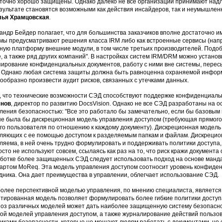
точно хорошо защищены. Однако далеко не все организации принимают над
езультате становятся возможными как действия инсайдеров, так и неумышле
лья Храмцовская
.
андр Бейдер полагает, что для большинства заказчиков вполне достаточно
мы предусматривают решения класса IRM либо как встроенные сервисы (напри
ную платформу внешние модули, в том числе третьих производителей. Подоб
e, а также ряд других компаний". В настройках систем IRM/DRM можно установи
пирование конфиденциальных документов, работу с ними вне системы, пересы
. Однако любая система защиты должна быть равноценна охраняемой инфор
ообразно произвести аудит рисков, связанных с утечками данных.
, что технические возможности СЭД способствуют поддержке конфиденциаль
янов
, директор по развитию DocsVision. Однако не все СЭД разработаны на о
ления безопасностью: "Все это работало бы замечательно, если бы базовым
е была бы дискреционная модель управления доступом (требующая прямого 
го пользователя по отношению к каждому документу). Дискреционная модел
ляющих с ее помощью доступом к разделяемым папкам и файлам. Дискрецио
ляема, в ней очень трудно формулировать и поддерживать политики доступа,
осто не используют совсем, ссылаясь как раз на то, что риск кражи документа 
ботке более защищенных СЭД следует использовать подход на основе манд
артом MoReq. Эта модель управления доступом соотносит уровень конфиден
дника. Она дает преимущества в управлении, облегчает использование СЭД.
олее перспективной моделью управления, по мнению специалиста, является 
тированная модель позволяет формулировать более гибкие политики доступа
оз различных моделей может дать наиболее защищенную систему безопасн
ой моделей управления доступом, а также журналирование действий пользов