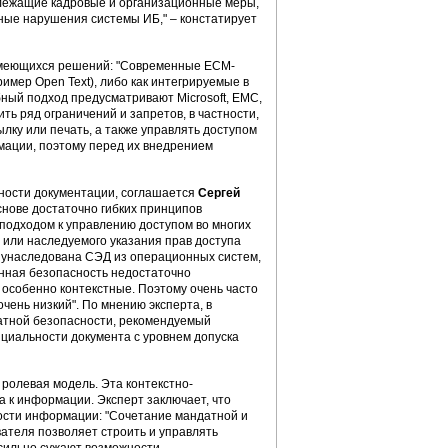
лежащие кадровые и организационные меры,
нные нарушения системы ИБ," – констатирует
 имеющихся решений: "Современные ECM-
мер Open Text), либо как интегрируемые в
ный подход предусматривают Microsoft, ЕМС,
ть ряд ограничений и запретов, в частности,
лку или печать, а также управлять доступом
мации, поэтому перед их внедрением
ности документации, соглашается
Сергей
снове достаточно гибких принципов
 подходом к управлению доступом во многих
или наследуемого указания прав доступа
ь унаследована СЭД из операционных систем,
нная безопасность недостаточно
 особенно контекстные. Поэтому очень часто
очень низкий". По мнению эксперта, в
атной безопасности, рекомендуемый
циальности документа с уровнем допуска
ролевая модель. Эта контекстно-
 к информации. Эксперт заключает, что
ости информации: "Сочетание мандатной и
ателя позволяет строить и управлять