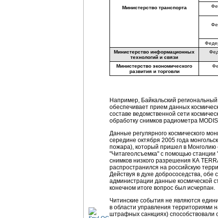
Фе
Министерство транспорта
Фе
Феде
Министерство информационных
Фед
технологий и связи
Министерство экономического
Фе
развития и торговли
Например, Байкальский региональны
обеспечивает прием данных космичес
составе ведомственной сети космичес
обработку снимков радиометра MODIS 
Данные регулярного космического мон
середине октября 2005 года монгольс
пожара), который пришел в Монголию 
"Читагеолсъемка" с помощью станции 
снимков низкого разрешения КА TERRA,
распространился на российскую терри
Действуя в духе добрососедства, обе
администрации данные космической с
конечном итоге вопрос был исчерпан.
Читинские события не являются един
в области управления территориями н
штрафных санкциях) способствовали 