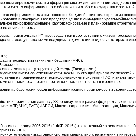
еменном мире космическая информация систем дистанционного зондирования
ентом систем информационного обеспечения любого государства с развитой 
еская информация стала жизненно необходимой в системах принятия решений
зирования и своевременное предотвращение и ликвидация чрезвычайных сит
альное природопользование, картографирование и планирование строитель
огие другие вопросы.
ормы правительства РФ, произведенной в соответствии с указом президента 
зделена между несколькими ведущими ведомствами, каждое из которых явля
ПР);
идации последствий стихийных бедствий (МЧС);
оскосмос);
логии и мониторингу окружающей среды (Росгидромет).
ведомства имеют собственные сети наземных станций приема космической ин
мственные управленческие геоинформационные системы (ГИС) и аналитико-
ми органами государственной власти, как в центре, так и в регионах.
ешений на базе космической информации крайне неравномерен и сдерживаетс
аботки и применения данных ДЗЗ реализуются в рамках федеральных целевы
смос, МПР, МЧС, РАСУ, ФАПСИ, Минэкономразвития, Минпромнауки, Минсвязи,
оссии на период 2006-2015 г.", ФКП-2015 (ответственный за реализацию – Р
ормсвязи, ФСБ);
ционно-телекоммуникацион
ной системы специального назначения в интереса