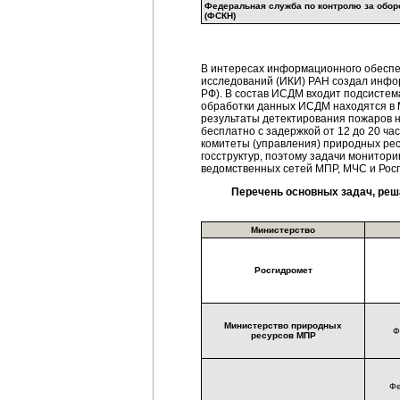
Федеральная служба по контролю за обор
(ФСКН)
В интересах информационного обеспеч
исследований (ИКИ) РАН создал инф
РФ). В состав ИСДМ входит подсисте
обработки данных ИСДМ находятся в М
результаты детектирования пожаров н
бесплатно с задержкой от 12 до 20 ч
комитеты (управления) природных рес
госструктур, поэтому задачи монитор
ведомственных сетей МПР, МЧС и Рос
Перечень основных задач, ре
Министерство
Росгидромет
Министерство природных
Ф
ресурсов МПР
Фе