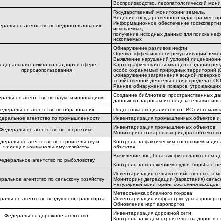
Воспроизводство, лесопатологический мони
Государственный мониторинг земель,
Ведение государственного кадастра место
Информационное обеспечение госэкспертиз
еральное агентство по недропользованию
ископаемых;
получение исходных данных для поиска неф
ископаемых
Обнаружение разливов нефти;
Оценка эффективности рекультивации земе
Выявление нарушений условий лицензионно
едеральная служба по надзору в сфере
Картографическая съемка для создания ре
природопользования
особо охраняемых природных территорий (
Обнаружение загрязнения водной поверхно
хозяйственной деятельности в пределах ОО
Раннее обнаружение пожаров, угрожающих
Создание библиотеки пространственных да
ральное агентство по науке и инновациям
данных по запросам исследовательских инс
едеральное агентство по образованию
Подготовка специалистов по ГИС-системам 
деральное агентство по промышленности
Инвентаризация промышленных объектов и
Инвентаризация промышленных объектов;
Федеральное агентство по энергетике
Мониторинг пожаров в коридорах объектов
деральное агентство по строительству и
Контроль за фактическим состоянием и дин
жилищно-коммунальному хозяйству
объектах
Выявление зон, богатых фитопланктоном д
Федеральное агентство по рыболовству
Контроль за положением судов, борьба с 
Инвентаризация сельскохозяйственных земе
ральное агентство по сельскому хозяйству
Мониторинг деградации (зарастания) сельс
Регулярный мониторинг состояния всходов,
Метеосъемка облачного покрова;
ральное агентство воздушного транспорта
Инвентаризация инфраструктуры аэропорто
Обновление карт аэропортов
Инвентаризация дорожной сети;
Федеральное дорожное агентство
Контроль за ходом строительства дорог в 