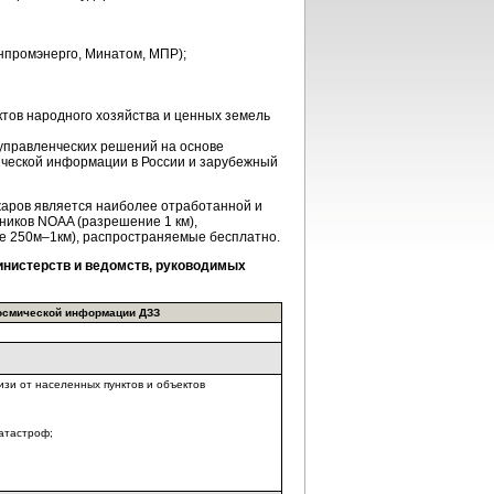
нпромэнерго, Минатом, МПР);
ктов народного хозяйства и ценных земель
управленческих решений на основе
ической информации в России и зарубежный
жаров является наиболее отработанной и
ников NOAA (разрешение 1 км),
е 250м–1км), распространяемые бесплатно.
нистерств и ведомств, руководимых
осмической информации ДЗЗ
зи от населенных пунктов и объектов
атастроф;