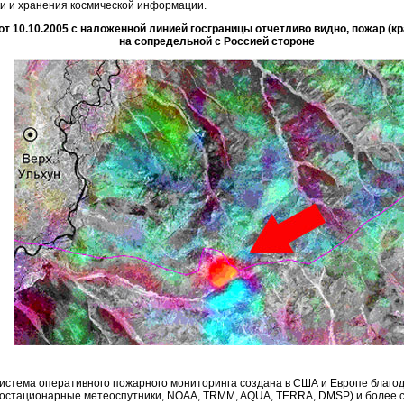
и и хранения космической информации.
 10.10.2005 с наложенной линией госграницы отчетливо видно, пожар (кр
на сопредельной с Россией стороне
система оперативного пожарного мониторинга создана в США и Европе благ
(геостационарные метеоспутники, NOAA, TRMM, AQUA, TERRA, DMSP) и более