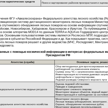
отом наркотических средств
Поиск и картирование районов произрастания и оценк
ения ФГУ «Авиалесоохрана» Федерального агентства лесного хозяйства (Ро
ормационную систему дистанционного мониторинга лесных пожаров Министе
ма спутникового обнаружения лесных пожаров на основе информации спутни
оскве, Новосибирске, Хабаровске, Красноярске и Иркутске. По публикациям 
а основе алгоритма MOD14 по данным TERRA и AQUA из Годдардского центра 
асов. Основными пользователями системы являются Рослесхоз МПР, подразд
урсов в субъектах Российской Федерации и др. Как показывает практика, си
инга лесных пожаров решают и другие ведомства (МЧС, Росгидромет, Минтра
гидромета.
шаемых с помощью космической информации в интересах федеральных ми
Президентом РФ
Агентство (служба)
Основные задачи, решае
Сбор метеоданных для прогнозирования пог
наблюдений за изменением климата,
Съемка зоны ЧС с загрязнением окружающе
Инвентаризация источников дымовых загря
нефтедобычи и транспортировки,
Ледовая разведка Северного морского пути
Оценка ледовой обстановки;
Паводки и наводнения;
едеральное агентство водных ресурсов
Мониторинг cнежного покрова;
Мониторинг водных объектов, водный кадас
Инвентаризация и наблюдение за состояни
Мониторинг лесного фонда;
Лесные пожары (обнаружение, мониторинг, 
деральное агентство лесного хозяйства
Охрана, обнаружение незаконных рубок;
Мониторинг ведения лесопользования;