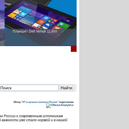
Планшет Dell Venue 11 Pro
Пора выбирать Fujitsu!
Обзор
"ИТ в органах госвласти России"
подготовлен
ан России к современным источникам
й важности уже стало нормой и в нашей