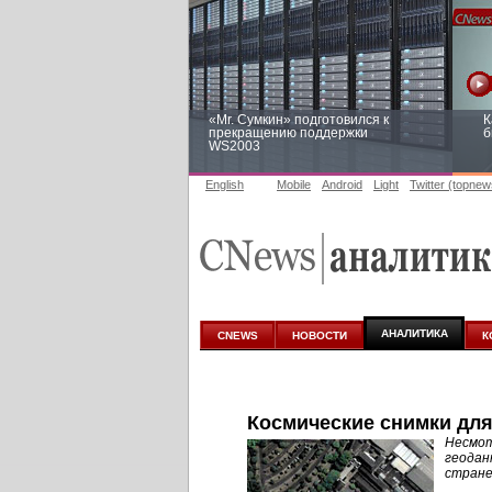
«Mr. Сумкин» подготовился к
К
прекращению поддержки
б
WS2003
English
Mobile
Android
Light
Twitter (topnew
Заоблачная оптимизация: как
Р
Faberlic изменил подход к
п
аналитике
АНАЛИТИКА
CNEWS
НОВОСТИ
К
Космические снимки дл
Несмот
геодан
стране