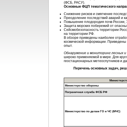
(ФСБ, РАСУ).
Основные ФЦП тематического напра
Снижение рисков и смягчение последс
Преодоление последствий аварий и к
Повышение плодородия почв России, 
Защита морских побережий от опасных
Сейсмобезопасность территории Росси
на территории РФ.
В обзоре приведены наиболее отрабо
космической информации. Приведены 
опыт.
Обнаружение и мониторинг лесных и
широко применяемой в мире. Для круг
геостационарных метеоспутников и д
Перечень основных задач, ре
Министерст
Министерство обороны
Пограничная служба ФСБ РФ
Министерство по делам ГО и ЧС (МЧС)