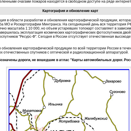
еленными очагами пожаров находятся в свободном доступе на ряде интернет
Картография и обновление карт
ция в области разработки и обновления картографической продукции, котора
ба МО и Роскартографии Минтранса. На сегодняшний день вся территория Р
тично масштаба 1:10 000, но объем устаревших топокарт составляет в завис
завершилась эксплуатация космических картографических фотоспутников двой
спутников "Ресурс-Ф". Сегодня в России отсутствует отечественная высоко
 обновления картографической продукции по всей территории России в тече
х отечественных спутников с оптической и радиолокационной аппаратурой.
обозначены дороги, не вошедшие в атлас "Карты автомобильных дорог. Рос