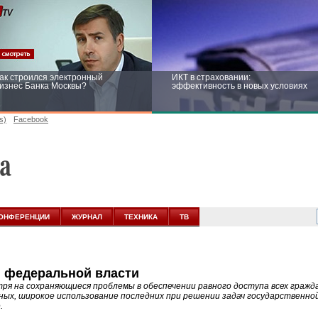
ак строился электронный
ИКТ в страховании:
изнес Банка Москвы?
эффективность в новых условиях
s)
Facebook
ейтинг CNewsInfrastructure 2015:
Информационная безопасность
риглашаем участвовать
бизнеса и госструктур: развитие в
новых условиях
ОНФЕРЕНЦИИ
ЖУРНАЛ
ТЕХНИКА
ТВ
я федеральной власти
ря на сохраняющиеся проблемы в обеспечении равного доступа всех гражд
ных, широкое использование последних при решении задач государственно
.