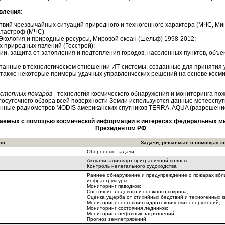
вления:
твий чрезвычайных ситуаций природного и техногенного характера (МЧС, Ми
атастроф (МЧС)
Экология и природные ресурсы, Мировой океан (Шельф) 1998-2012;
 природных явлений (Госстрой);
и, защита от затопления и подтопления городов, населенных пунктов, объе
танные в технологическом отношении ИТ-системы, созданные для принятия 
также некоторые примеры удачных управленческих решений на основе косм
 степных пожаров
- технология космического обнаружения и мониторинга по
лосуточного обзора всей поверхности Земли используются данные метеоспут
анные радиометров MODIS американских спутников TERRA, AQUA (разрешени
шаемых с помощью космической информации в интересах федеральных ми
Президентом РФ
во
Задачи, решаемые с помощью к
Оборонные задачи
Актуализация карт приграничной полосы;
Контроль нелегального судоходства
Раннее обнаружение и предупреждение о пожарах вбли
инфраструктуры;
Мониторинг паводков;
Состояние ледового и снежного покрова;
Оценка ущерба от стихийных бедствий и техногенных к
Мониторинг состояния гидротехнических сооружений;
Мониторинг состояния ледников;
Мониторинг нефтяных загрязнений;
Прогноз землетрясений