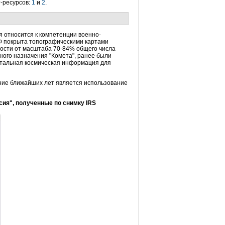
-ресурсов:
1
и
2
.
я относится к компетенции военно-
Ф покрыта топографическими картами
имости от масштаба 70-84% общего числа
ного назначения "Комета", ранее были
детальная космическая информация для
ние ближайших лет является использование
сия", полученные по снимку IRS