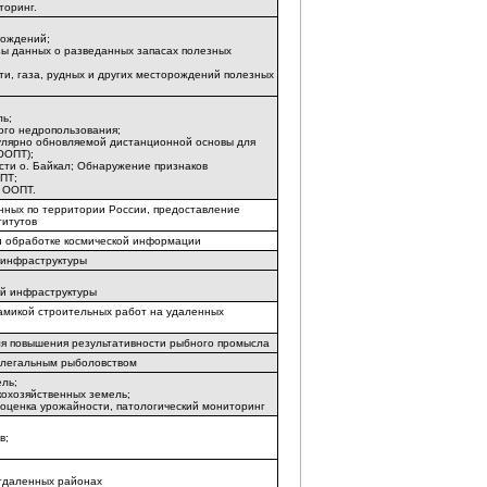
торинг.
рождений;
ы данных о разведанных запасах полезных
ти, газа, рудных и других месторождений полезных
ль;
го недропользования;
гулярно обновляемой дистанционной основы для
ООПТ);
сти о. Байкал; Обнаружение признаков
ПТ;
 ООПТ.
нных по территории России, предоставление
титутов
и обработке космической информации
 инфраструктуры
ой инфраструктуры
амикой строительных работ на удаленных
ля повышения результативности рыбного промысла
нелегальным рыболовством
ль;
кохозяйственных земель;
 оценка урожайности, патологический мониторинг
в;
отдаленных районах