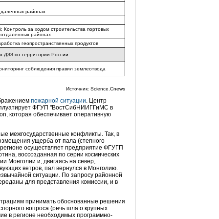
отдаленных районах
; Контроль за ходом строительства портовых
 отдаленных районах
зработка геопространственных продуктов
 ДЗЗ по территории России
ониторинг соблюдения правил землеотвода
Источник: Science.Cnews
ображением
пожарной ситуации
. Центр
эксплуатирует ФГУП "ВостСибНИИГГиМС в
ion, которая обеспечивает оперативную
ые межгосударственные конфликты. Так, в
возмещения ущерба от пала (степного
в регионе осуществляет предприятие ФГУГП
тина, воссозданная по серии космических
и Монголии и, двигаясь на север,
вующих ветров, пал вернулся в Монголию.
езвычайной ситуации. По запросу районной
реданы для представления комиссии, и в
истрациям принимать обоснованные решения
порного вопроса (речь шла о крупных
ие в регионе необходимых программно-