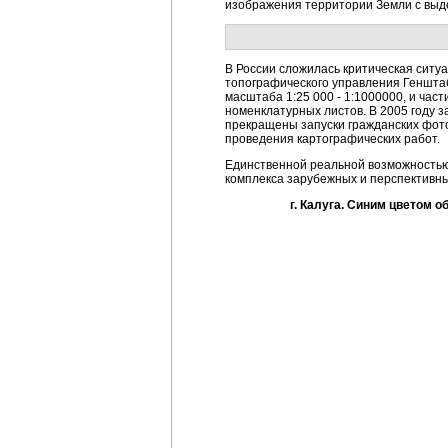
изображения территории Земли с выд
В России сложилась критическая ситуа
топографического управления Геншта
масштаба 1:25 000 - 1:1000000, и час
номенклатурных листов. В 2005 году 
прекращены запуски гражданских фото
проведения картографических работ.
Единственной реальной возможностью
комплекса зарубежных и перспективны
г. Калуга. Синим цветом 