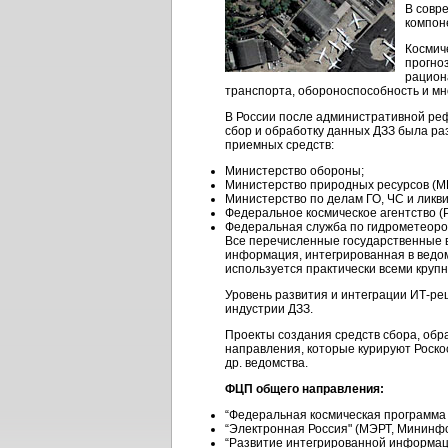
В совр
компон
Космич
прогно
рацион
транспорта, обороноспособность и мн
В России после административной реф
сбор и обработку данных ДЗЗ была ра
приемных средств:
Министерство обороны;
Министерство природных ресурсов (М
Министерство по делам ГО, ЧС и ликв
Федеральное космическое агентство (Р
Федеральная служба по гидрометеоро
Все перечисленные государственные 
информация, интегрированная в ведо
используется практически всеми крупны
Уровень развития и интеграции ИТ-р
индустрии ДЗЗ.
Проекты создания средств сбора, обр
направления, которые курируют Роско
др. ведомства.
ФЦП общего направления:
“Федеральная космическая программа Р
“Электронная Россия" (МЭРТ, Мининф
“Развитие интегрированной информа