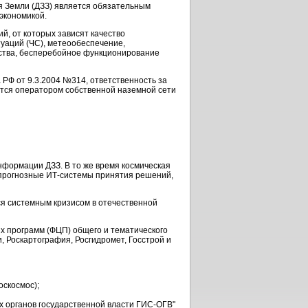
 Земли (ДЗЗ) является обязательным
экономикой.
, от которых зависят качество
уаций (ЧС), метеообеспечение,
ства, бесперебойное функционирование
РФ от 9.3.2004 №314, ответственность за
ется оператором собственной наземной сети
формации ДЗЗ. В то же время космическая
прогнозные ИТ-системы принятия решений,
я системным кризисом в отечественной
х программ (ФЦП) общего и тематического
 Роскартография, Росгидромет, Госстрой и
оскосмос);
х органов государственной власти ГИС-ОГВ"