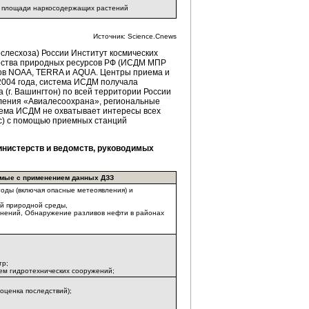
а площади наркосодержащих растений
Источник: Science.Cnews
слесхоза) России Институт космических
рства природных ресурсов РФ (ИСДМ МПР
ков NOAA, TERRA и AQUA. Центры приема и
2004 года, система ИСДМ получала
(г. Вашингтон) по всей территории России
еления «Авиалесоохрана», региональные
стема ИСДМ не охватывает интересы всех
нс) с помощью приемных станций
нистерств и ведомств, руководимых
мые с применением данных ДЗЗ
оды (включая опасные метеоявления) и
й природной среды,
знений, Обнаружение разливов нефти в районах
тр;
ем гидротехнических сооружений;
оценка последствий);