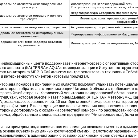
деральное агентство железнодорожного
Инвентаризация железнодорожной сети;
транспорта
Контроль за ходом строительства путей в 
Ледовая разведка Северного морского пути
деральное агентство морского и речного
Инвентаризация портовых сооружений
транспорта
сооружений в
ральное агентство геодезии и картографии
Актуализация картографической основы, ра
еральное агентство по информационным
Формирование информационных баз данных
технологиям
деральное агентство кадастра объектов
Инвентаризация объектов недвижимости; М
недвижимости
й информационный центр поддерживает интернет-сервер с оперативным от
кого аппарата (КА) TERRA и AQUA с помощью станции в Иркутске, которую 
кого мониторинга МПР. В Байкальском центре реализована технология EoStat
и интернет-доступ клиентов к готовым продуктам.
иторинга пожаров в приграничных областях помогают улаживать потенциальн
кая сторона обратилась к администрации Читинской области с требованием 
с российской стороны. Космический мониторинг пожароопасной обстановки 
"УниСкан", которая обеспечивает прием данных КА TERRA и Метеор-3М-1. Кар
 оказалась совершенно иной: 10 октября степной пожар возник на территори
торию (см. рис.). В последующие дни после изменения направления господст
 стороны договорились о создании совместной комиссии по расследованию чр
ъемки, обработанные специалистами предприятия "Читагеолсъемка", были пе
ичным примером, когда космическая информация позволяет местным админ
а основе объективных данных космической съемки. Грамотному разрешению с
осведомленность администрации о возможностях космической съемки и налич