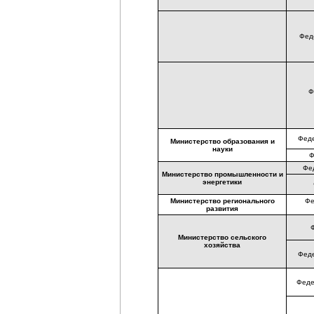
Фед
Ф
Феде
Министерство образования и
науки
Ф
Фе
Министерство промышленности и
энергетики
Министерство регионального
Фе
развития
Министерство сельского
хозяйства
Феде
Феде