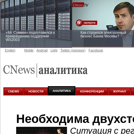
«Mr. Сумкин» подготовился к
Как строился электронный
прекращению поддержки
бизнес Банка Москвы?
WS2003
English
Mobile
Android
Light
Twitter (topnews)
Facebook
Заоблачная оптимизация: как
Рейтинг CNewsInfrastructure 20
Faberlic изменил подход к
приглашаем участвовать
аналитике
АНАЛИТИКА
CNEWS
НОВОСТИ
КОНФЕРЕНЦИИ
ЖУРНАЛ
Необходима двухст
Ситуация с ре