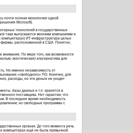
сь почти полная монополия одной
решения Microsoft).
ьютерных технологий в государственных
всё-таки
выпускаются многими компаниями и
ех компьютерах)
ИТ-инфраструктура
целых
ой фирмы, расположенной в США. Понятно,
 внимание. По мере того, как возможности
сколько экзотическая) альтернатива для
ть. Но именно независимость от
льзования «свободного» ПО. Конечно, для
но, расходы; но эти деньги не уходят
нты, базы данных и т.п. хранятся в
твенного
поставщика. Нет гарантии, что
ым. В последнее время необходимость
аправлении; но свободные программы с
дарственных органах. До того момента речь
ных компьютерах ещё не была привычной.