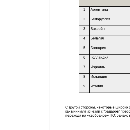
1
Аргентина
2
Белоруссия
3
Бахрейн
4
Бельгия
5
Болгария
6
Голландия
7
Израиль
8
Исландия
9
Италия
С другой стороны, некоторые широко 
как минимум исчезли с "радаров" пресс
перехода на «свободное» ПО; однако 