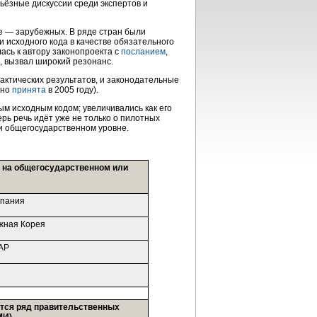
ьёзные дискуссии среди экспертов и
ее — зарубежных. В ряде стран были
 исходного кода в качестве обязательного
лась к автору законопроекта с
посланием
,
, вызвал широкий резонанс.
ктических результатов, и законодательные
шно
принята
в 2005 году).
м исходным кодом; увеличивались как его
рь речь идёт уже не только о пилотных
 и общегосударственном уровне.
ы на общегосударственном или
пания
ная Корея
АР
еется ряд правительственных