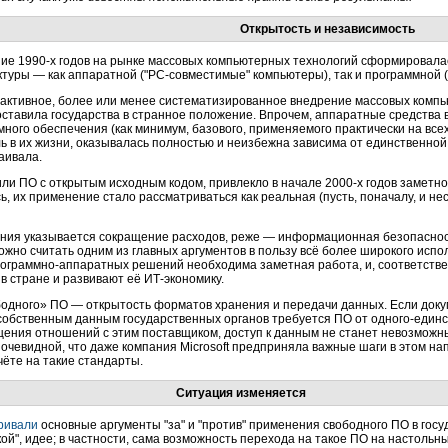
Открытость и независимость
ние
1990-х годов
на рынке массовых компьютерных технологий сформировала
туры — как аппаратной ("PC-совместимые" компьютеры), так и программной (
о активное, более или менее систематизированное внедрение массовых комп
ставила государства в странное положение. Впрочем, аппаратные средства
ммного обеспечения (как минимум, базового, применяемого практически на вс
ль в их жизни, оказывалась полностью и неизбежна зависима от единственн
аивала.
или ПО с открытым исходным кодом, привлекло в начале
2000-х годов
заметное
, их применение стало рассматриваться как реальная (пусть, поначалу, и не
ения указывается сокращение расходов, реже — информационная безопаснос
ожно считать одним из главных аргументов в пользу всё более широкого испо
ограммно-аппаратных
решений необходима заметная работа, и, соответствен
в стране и развивают её
ИТ-экономику
.
дного» ПО — открытость форматов хранения и передачи данных. Если докуме
 собственным данным государственных органов требуется ПО от
одного-единс
щения отношений с этим поставщиком, доступ к данным не станет невозможн
 очевидной, что даже компания Microsoft предприняла важные шаги в этом н
чёте на такие стандарты.
Ситуация изменяется
ривали
основные аргументы "за" и "против" применения свободного ПО в госу
ой", идее; в частности, сама возможность перехода на такое ПО на настоль