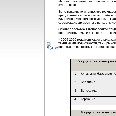
Многие правительства принимали те и
журналистов.
Было выдвинуто мнение, что государс
предложены законопроекты, требующие
или почти обязательного условия. На
содержащим аргументы в пользу прим
Однако подобные законопроекты тогда
предпочтения были бы, вероятно, сли
К
2005-2006 годам
ситуация стала зам
технические возможности, так и рыноч
проектах. В некоторых странах «своб
Государства, в которых
1
Китайская Народная Ре
2
Бразилия
3
Венесуэла
4
Германия
Государства, в котор