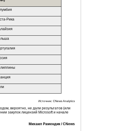
МИ)
лумбия
ста-Рика
лайзия
льша
ртугалия
ссия
липпины
анция
ли
Источник: CNews Analytics
дом, вероятно, не дали результатов (или
нии закупок лицензий Microsoft и начале
Михаил Рамендик / CNews