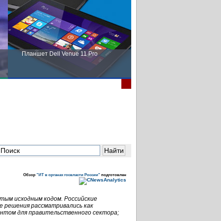
Планшет Dell Venue 11 Pro
Пора выбирать Fujitsu!
Обзор
"ИТ в органах госвласти России"
подготовлен
тым исходным кодом. Российские
ие решения рассматривались как
нтом для правительственного сектора;