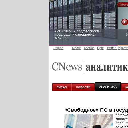
«Mr. Сумкин» подготовился к
К
прекращению поддержки
б
WS2003
English
Mobile
Android
Light
Twitter (topnew
Заоблачная оптимизация: как
Р
Faberlic изменил подход к
п
аналитике
АНАЛИТИКА
CNEWS
НОВОСТИ
К
«Свободное» ПО в госуд
Многие
минист
неорди
во мно