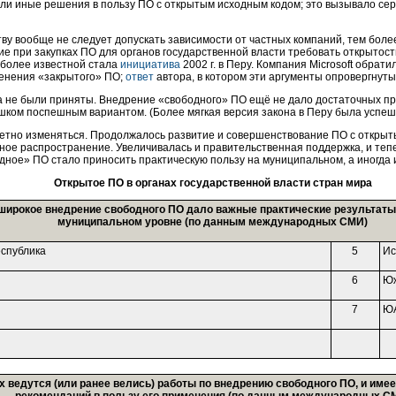
ли иные решения в пользу ПО с открытым исходным кодом; это вызывало сер
тву вообще не следует допускать зависимости от частных компаний, тем бол
 при закупках ПО для органов государственной власти требовать открытости
иболее известной стала
инициатива
2002 г. в Перу. Компания Microsoft обрати
енения «закрытого» ПО;
ответ
автора, в котором эти аргументы опровергнуты
 не были приняты. Внедрение «свободного» ПО ещё не дало достаточных пра
шком поспешным вариантом. (Более мягкая версия закона в Перу была успе
етно изменяться. Продолжалось развитие и совершенствование ПО с открыты
ное распространение. Увеличивалась и правительственная поддержка, и тепе
одное» ПО стало приносить практическую пользу на муниципальном, а иногда
Открытое ПО в органах государственной власти стран мира
 широкое внедрение свободного ПО дало важные практические результат
муниципальном уровне (по данным международных СМИ)
спублика
5
Ис
6
Юж
7
Ю
ых ведутся (или ранее велись) работы по внедрению свободного ПО, и им