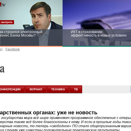
ак строился электронный
ИКТ в страховании:
изнес Банка Москвы?
эффективность в новых условиях
s)
Facebook
ейтинг CNewsInfrastructure 2015:
Информационная безопасность
риглашаем участвовать
бизнеса и госструктур: развитие в
новых условиях
ОНФЕРЕНЦИИ
ЖУРНАЛ
ТЕХНИКА
ТВ
арственных органах: уже не новость
 государства мира всё шире применяют программное обеспечение с откры
ерства также всё более благосклонны к нему. И если в прошлые годы так
нарные новости, то теперь «свободное» ПО стало общепризнанным вариа
гих случаях уже известны положительные практические результаты.