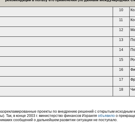
рекомендаций в пользу его применения (по данным международных С
10
Ко
11
Ко
12
Ма
13
По
14
По
15
Ро
16
Фи
17
Фр
18
Чи
разрекламированные проекты по внедрению решений с открытым исходным ко
ы). Так, в конце 2003 г. министерство финансов Израиля
объявило
о прекраще
никаких сообщений о дальнейшем развитии ситуации не поступало.