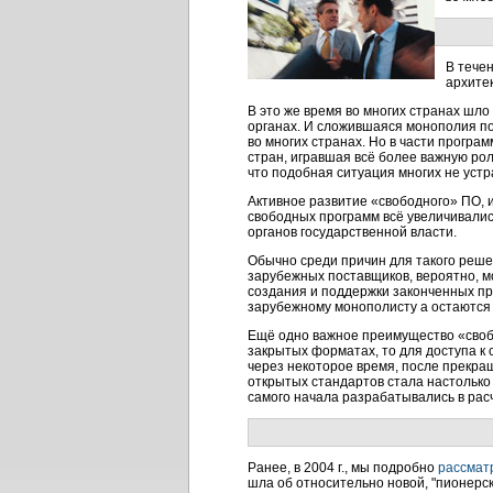
В тече
архитек
В это же время во многих странах шл
органах. И сложившаяся монополия по
во многих странах. Но в части програ
стран, игравшая всё более важную ро
что подобная ситуация многих не устр
Активное развитие «свободного» ПО, 
свободных программ всё увеличивались
органов государственной власти.
Обычно среди причин для такого реш
зарубежных поставщиков, вероятно, м
создания и поддержки законченных
пр
зарубежному монополисту а остаются 
Ещё одно важное преимущество «свобо
закрытых форматах, то для доступа к
через некоторое время, после прекра
открытых стандартов стала настолько
самого начала разрабатывались в рас
Ранее, в 2004 г., мы подробно
рассмат
шла об относительно новой, "пионерск