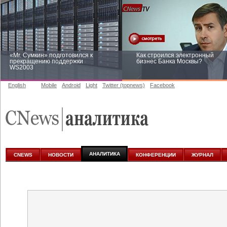
«Mr. Сумкин» подготовился к
Как строился электронный
прекращению поддержки
бизнес Банка Москвы?
WS2003
English
Mobile
Android
Light
Twitter (topnews)
Facebook
Заоблачная оптимизация: как
Рейтинг CNewsInfrastructure 20
Faberlic изменил подход к
приглашаем участвовать
аналитике
АНАЛИТИКА
CNEWS
НОВОСТИ
КОНФЕРЕНЦИИ
ЖУРНАЛ