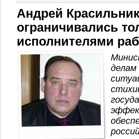
Андрей Красильник
ограничивались то
исполнителями раб
Минис
делам
ситуа
стихи
госуд
эффек
обесп
россий