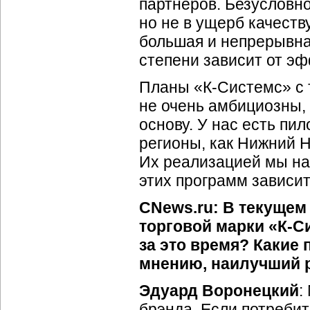
партнеров. Безусловно
но не в ущерб качеств
большая и непрерывна
степени зависит от э
Планы «К-Системс» с т
не очень амбициозны,
основу. У нас есть пи
регионы, как Нижний Н
Их реализацией мы на
этих программ зависит
CNews.ru: В текущем
торговой марки «К-С
за это время? Какие
мнению, наилучший 
Эдуард Воронецкий
:
брэнда. Если потребит