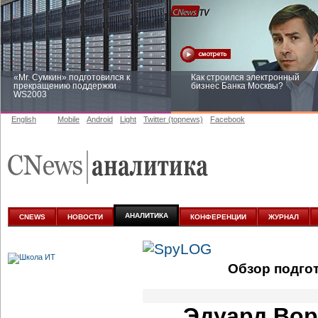
«Mr. Сумкин» подготовился к
Как строился электронный
прекращению поддержки
бизнес Банка Москвы?
WS2003
English
Mobile
Android
Light
Twitter (topnews)
Facebook
Заоблачная оптимизация: как
Рейтинг CNewsInfrastructure 20
Faberlic изменил подход к
приглашаем участвовать
аналитике
АНАЛИТИКА
CNEWS
НОВОСТИ
КОНФЕРЕНЦИИ
ЖУРНАЛ
Обзор подго
Эдуард Вор