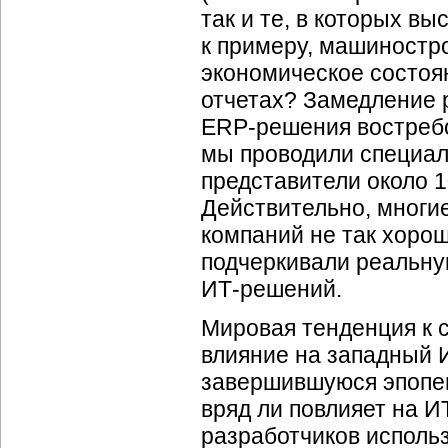
так и те, в которых в
к примеру, машиностро
экономическое состоя
отчетах? Замедление р
ERP-решения
востребо
мы проводили специал
представители около 
Действительно, многие
компаний не так хорош
подчеркивали реальну
ИТ-решений
.
Мировая тенденция к 
влияние на западный
завершившуюся эпопею 
вряд ли повлияет на
И
разработчиков использ