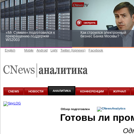
«Mr. Сумкин» подготовился к
Как строился электронный
прекращению поддержки
бизнес Банка Москвы?
WS2003
English
Mobile
Android
Light
Twitter (topnews)
Facebook
Заоблачная оптимизация: как
Рейтинг CNewsInfrastructure 20
Faberlic изменил подход к
приглашаем участвовать
аналитике
АНАЛИТИКА
CNEWS
НОВОСТИ
КОНФЕРЕНЦИИ
ЖУРНАЛ
Обзор подготовлен
Готовы ли про
Од