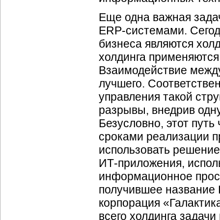
Еще одна важная зада
ERP-системами
. Сего
бизнеса являются холд
холдинга применяютс
Взаимодействие между
лучшего. Соответстве
управления такой стр
разрывы, внедрив одну
Безусловно, этот пут
сроками реализации п
использовать решение
ИТ-приложения
, испо
информационное прост
получившее название R
корпорация «Галактик
всего холдинга задачи