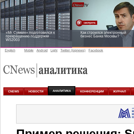
«Mr. Сумкин» подготовился к
Как строился электронный
прекращению поддержки
бизнес Банка Москвы?
WS2003
English
Mobile
Android
Light
Twitter (topnews)
Facebook
Заоблачная оптимизация: как
Рейтинг CNewsInfrastructure 20
Faberlic изменил подход к
приглашаем участвовать
аналитике
АНАЛИТИКА
CNEWS
НОВОСТИ
КОНФЕРЕНЦИИ
ЖУРНАЛ
Пример решения: S