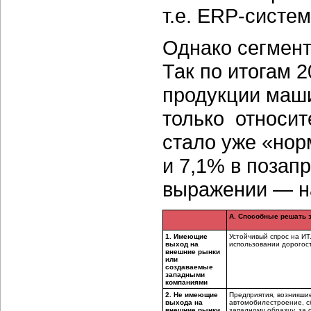
т.е. ERP-систе
Однако сегмент
Так по итогам 
продукции маши
только относит
стало уже «нор
и 7,1% в позап
выражении — н
А. Способные решать 
1. Имеющие
Устойчивый спрос на ИТ
выход на
использовании дорогос
внешние рынки
или
создаваемые
западными
компаниями
2. Не имеющие
Предприятия, возникши
выхода на
автомобилестроение, сб
внешние рынки
западному образцу, за 