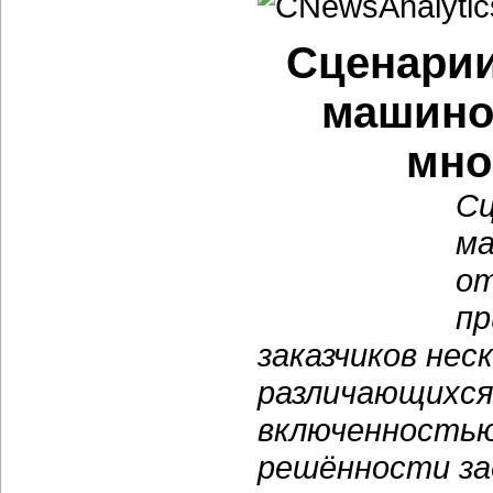
Сценарии
машино
мно
Сц
ма
от
пр
заказчиков нес
различающихся
включенностью
решённости за