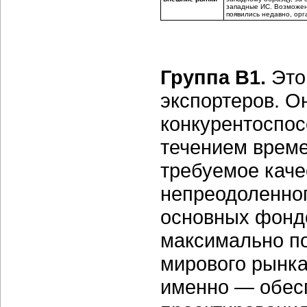
западные ИС. Возможен 
появились недавно, ор
Группа В1.
Это
экспортеров. О
конкурентоспос
течением време
требуемое каче
непреодоленног
основных фонд
максимально по
мирового рынка
именно — обесп