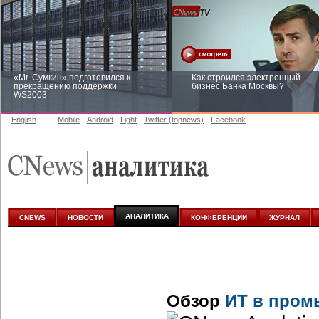
«Mr. Сумкин» подготовился к
Как строился электронный
прекращению поддержки
бизнес Банка Москвы?
WS2003
English
Mobile
Android
Light
Twitter (topnews)
Facebook
Заоблачная оптимизация: как
Рейтинг CNewsInfrastructure 20
Faberlic изменил подход к
приглашаем участвовать
аналитике
АНАЛИТИКА
CNEWS
НОВОСТИ
КОНФЕРЕНЦИИ
ЖУРНАЛ
Обзор
ИТ в пром