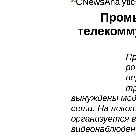
Промы
телекомм
Пр
ро
пе
тр
вынуждены мод
сети. На неко
организуется 
видеонаблюден