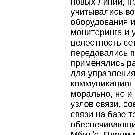
новых линий, п
учитывались в
оборудования и
мониторинга и 
целостность се
передавались п
применялись р
для управления
коммуникационн
морально, но и
узлов связи, с
связи на базе 
обеспечивающих
Мбит/с. Ядром 