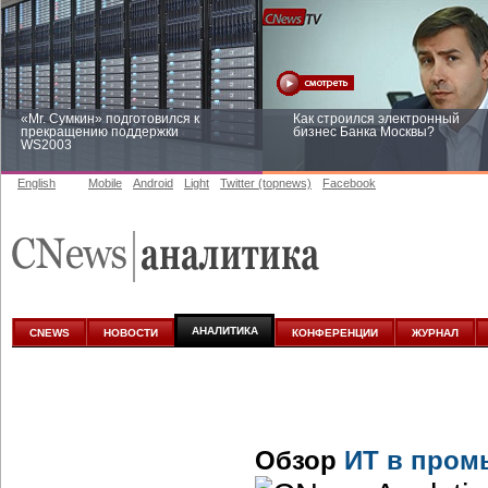
«Mr. Сумкин» подготовился к
Как строился электронный
прекращению поддержки
бизнес Банка Москвы?
WS2003
English
Mobile
Android
Light
Twitter (topnews)
Facebook
Заоблачная оптимизация: как
Рейтинг CNewsInfrastructure 20
Faberlic изменил подход к
приглашаем участвовать
аналитике
АНАЛИТИКА
CNEWS
НОВОСТИ
КОНФЕРЕНЦИИ
ЖУРНАЛ
Обзор
ИТ в пром