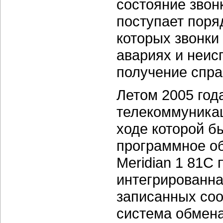
состояние звонк
поступает поряд
которых звонки
авариях и неис
получение спр
Летом 2005 год
телекоммуникац
ходе которой б
программное о
Meridian 1 81C 
интегрированна
записанных со
система обмена