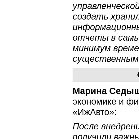
управленческо
создать храни
информационны
отчеты в самы
минимум времен
существенным
Марина Седы
экономике и фи
«ИжАвто»:
После внедрен
получили важн