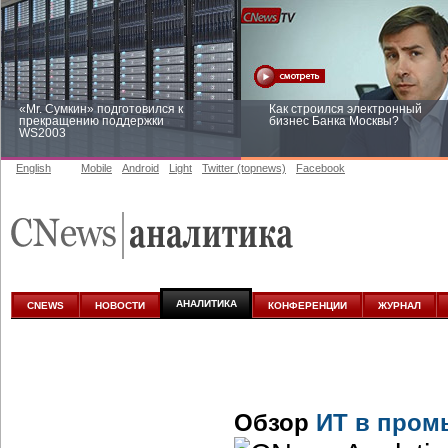
«Mr. Сумкин» подготовился к
Как строился электронный
прекращению поддержки
бизнес Банка Москвы?
WS2003
English
Mobile
Android
Light
Twitter (topnews)
Facebook
Заоблачная оптимизация: как
Рейтинг CNewsInfrastructure 20
Faberlic изменил подход к
приглашаем участвовать
аналитике
АНАЛИТИКА
CNEWS
НОВОСТИ
КОНФЕРЕНЦИИ
ЖУРНАЛ
Обзор
ИТ в пром