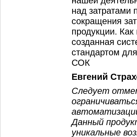
нашей деятельн
над затратами 
сокращения зат
продукции. Как
созданная сист
стандартом для
СОК
Евгений Стра
Следует отмет
ограничиватьс
автоматизации
Данный продукт
уникальные во