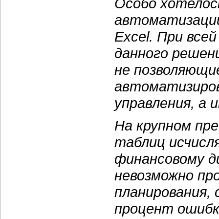
Особо хотело
автоматизации
Excel. При все
данного решен
не позволяющ
автоматизиро
управления, а 
На крупном пр
таблиц исчисл
финансовому ди
невозможно пр
планирования, 
процент ошибк