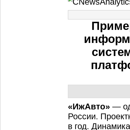
Приме
информ
систе
платфо
«ИжАвто»
— од
России. Проект
в год. Динамик