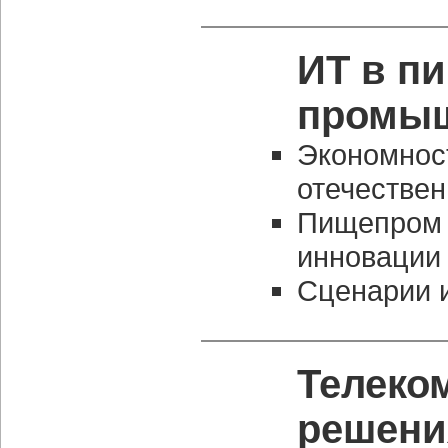
ИТ в п
промыш
Экономнос
отечестве
Пищепром 
инновации
Сценарии 
Телеко
решени