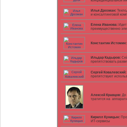
конфиденциальной и
Илья Дрозман:
Техпо
и консалтинговой ком
Елена Иванова:
Идет 
преимущественно эле
Константин Истомин:
Ильдар Кадыров:
Сей
препятствовать разв
Сергей Ковалевский:
препятствуют исполь
Алексей Кравцов:
До 
тратится на аппарат
Кирилл Куницын:
Про
ИТ-сервисы