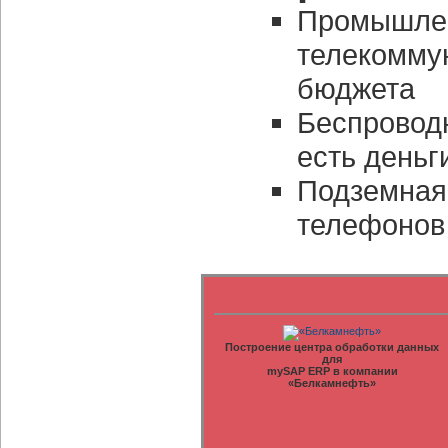
Промышлен
телекомму
бюджета
Беспровод
есть деньги
Подземная 
телефонов
Построение центра обработки данных
для
mySAP ERP в компании
«Белкамнефть»