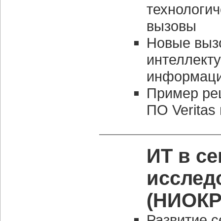
технологич
вызовы
Новые выз
интеллекту
информаци
Пример ре
ПО Veritas 
ИТ в с
исслед
(НИОКР
Развитие с