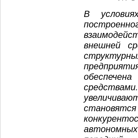
В условиях
построенно
взаимодей
внешней ср
структу
предприяти
обеспеч
средствами.
увеличиваю
становятс
конкурент
автономны