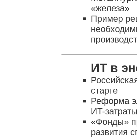
«железа»
Пример ре
необходим
производс
ИТ в эн
Российская
старте
Реформа э
ИT-затраты
«Фонды» п
развития с