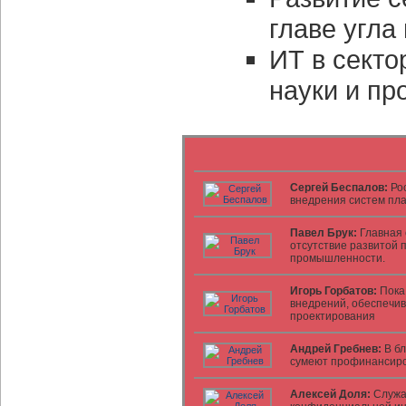
главе угла
ИТ в сект
науки и пр
Сергей Беспалов:
Рос
внедрения систем пл
Павел Брук:
Главная 
отсутствие развитой 
промышленности.
Игорь Горбатов:
Пока
внедрений, обеспечи
проектирования
Андрей Гребнев:
В б
сумеют профинансир
Алексей Доля:
Служа