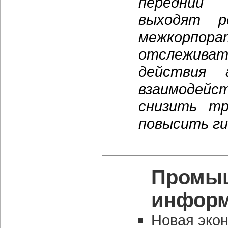
передний
выходят р
межкорпора
отслежива
действия 
взаимодей
снизить тр
повысить ги
Промыш
информ
Новая эко