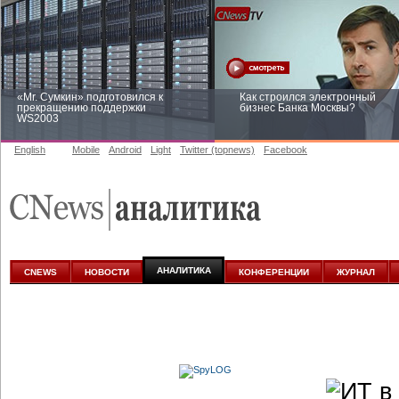
«Mr. Сумкин» подготовился к
Как строился электронный
прекращению поддержки
бизнес Банка Москвы?
WS2003
English
Mobile
Android
Light
Twitter (topnews)
Facebook
Заоблачная оптимизация: как
Рейтинг CNewsInfrastructure 20
Faberlic изменил подход к
приглашаем участвовать
аналитике
АНАЛИТИКА
CNEWS
НОВОСТИ
КОНФЕРЕНЦИИ
ЖУРНАЛ