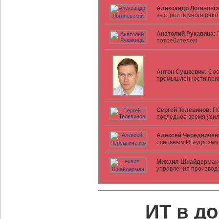
Александр Логиновск
выстроить многофакт
Анатолий Рукавица:
Р
потребителем
Антон Сушкевич:
Соо
промышленности при
Сергей Телевинов:
По
последнее время уси
Алексей Чередничен
основным ИБ-угрозам,
Михаил Шнайдерман
управления производ
ИТ в д