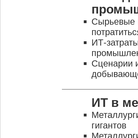
промыш
Сырьевые 
потратитьс
ИТ-затрат
промышлен
Сценарии 
добывающе
ИТ в м
Металлург
гигантов
Металлург