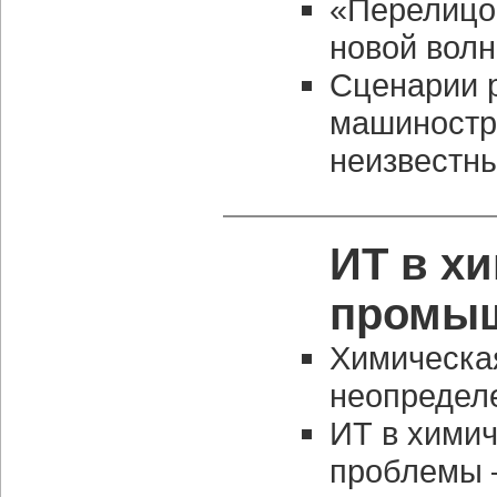
«Перелицо
новой волн
Сценарии р
машиностр
неизвестн
ИТ в х
промыш
Химическа
неопредел
ИТ в хими
проблемы 