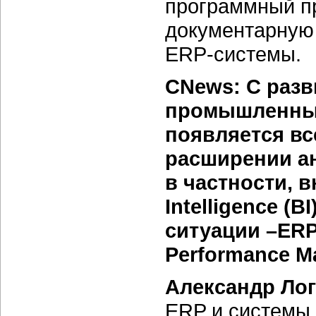
программный п
документарную 
ERP-системы.
CNews: C разв
промышленных
появляется вс
расширении а
в частности, 
Intelligence (
ситуации –ERP
Performance M
Александр Ло
ERP и системы к