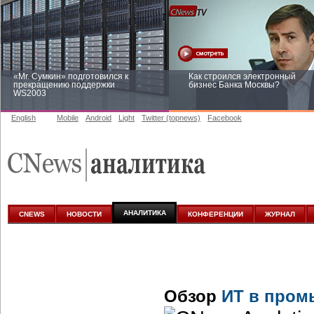
«Mr. Сумкин» подготовился к
Как строился электронный
прекращению поддержки
бизнес Банка Москвы?
WS2003
English
Mobile
Android
Light
Twitter (topnews)
Facebook
Заоблачная оптимизация: как
Рейтинг CNewsInfrastructure 20
Faberlic изменил подход к
приглашаем участвовать
аналитике
АНАЛИТИКА
CNEWS
НОВОСТИ
КОНФЕРЕНЦИИ
ЖУРНАЛ
Обзор
ИТ в пром