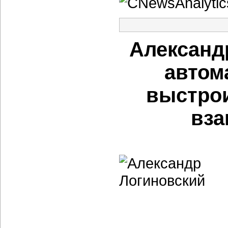
Александ
автом
выстрои
вза