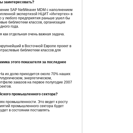
бы заинтересовать?
ешение SAP NetWeaver MDM с наполнением
копленной экспертизой НЦИТ «Интертех» в
то у любого предприятия раньше ушел бы
овые библиотеки классов, организация
дного года.
как отдельная очень важная задача.
крупнейший в Восточной Европе проект в
отраслевые библиотеки классов для
.
мика этого показателя за последнее
а их долю приходится около 70% наших
лургическом, энергетическом,
тфелю заказов на первое полугодие 2007
оектов.
йского промышленного сектора?
лях промышленности. Это ведет к росту
риятий промышленного сектора будет
удет в состоянии поставлять