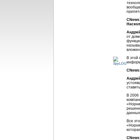
технол
вообще
препят
CNews:
Наскол
Андрей
от дом
функци
называ
вложен
В этой
информ
CNews:
Андрей
устояв
ставит
В 2006
компан
«Норни
решени
данных
Все эт
«Норни
котора
CNews: