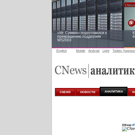
«Mr. Сумкин» подготовился к
К
прекращению поддержки
б
WS2003
English
Mobile
Android
Light
Twitter (topnew
Заоблачная оптимизация: как
Р
Faberlic изменил подход к
п
аналитике
АНАЛИТИКА
CNEWS
НОВОСТИ
К
Обзор
И