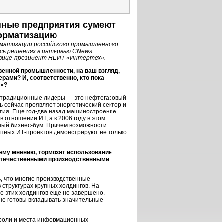
нные предприятия сумеют
орматизацию
рматизации российского промышленного
есь решениях в интервью CNews
 вице-президент НЦИТ «Интертех».
венной промышленности, на ваш взгляд,
рами? И, соответственно, кто пока
х»?
 традиционные лидеры — это нефтегазовый
ть сейчас проявляет энергетический сектор и
ия. Еще год-два назад машиностроение
 отношении ИТ, а в 2006 году в этом
ный бизнес-бум. Причем возможности
пных ИТ-проектов демонстрируют не только
ему мнению, тормозят использование
отечественными производственными
, что многие производственные
 структурах крупных холдингов. На
 этих холдингов еще не завершено.
не готовы вкладывать значительные
 роли и места информационных