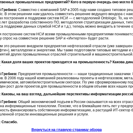
твенных промышленных предприятий? Кого в первую очередь оно могло 
 Гребнев:
Совместно с компанией SAP в 2005 году нами создано типовое р
gic. В этом решении нам удалось совместить решение ведущего вендора с на
ах построения и поддержки систем НСИ — с методологией Ontologic. То, на ч
к лет (разработка собственного ПО, методология структуризации данных, тип
а поддержки данных службой НСИ и т.д.), теперь можно внедрить в течение о
я построение систем НСИ всеми промышленными предприятиями понимается 
у спрос на совместное решение SAP и «Интертех» будет расти.
и это решение внедрили предприятия нефтегазовой отрасли (уже завершен 
фти»), металлургии и энергетики. Мы также подготовили типовые методики и 
иятий других промышленных отраслей строительной и машиностроительной
 Какая доля ваших проектов приходится на промышленность? Какова дина
?
 Гребнев:
Предприятия промышленности — наши традиционные заказчики. Н
ов. В 2006 году нашей компанией реализованы проекты в нефтегазовом, метал
имическом, автомобилестроительном секторах. По уже сформированному пор
иден рост доли проектов для промышленности в общем объеме всех наших пр
 Каковы, на ваш взгляд, дальнейшие перспективы информатизации росси
 Гребнев:
Общий экономический подъем в России сказывается на всех отрас
 на информационные технологии. Похоже, что в ближайшие пять лет у предп
ность финансировать собственную информатизацию, а растущий ИТ-сектор б
ленной отрасли инновационные решения и услуги.
 Спасибо.
Вернуться на главную страницу обзора