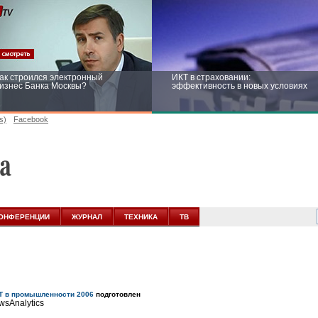
ак строился электронный
ИКТ в страховании:
изнес Банка Москвы?
эффективность в новых условиях
s)
Facebook
ейтинг CNewsInfrastructure 2015:
Информационная безопасность
риглашаем участвовать
бизнеса и госструктур: развитие в
новых условиях
ОНФЕРЕНЦИИ
ЖУРНАЛ
ТЕХНИКА
ТВ
Т в промышленности 2006
подготовлен