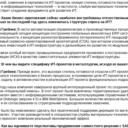
огий, сомнения в окупаемости ИТ-проектов, низкую степень готовности персо
 и информационных технологий — в частности, слабую материально-техничес
ствует созданию фундамента для развития ИТ.
 Какие бизнес-приложения сейчас наиболее востребованы отечественны
ько за последний год здесь изменилась структура спроса на ИТ?
 Гребнев:
В части автоматизации управленческих и производственных проце
инирующей сегодня концепции построения глобальных монолитных ERP-сист
ональности, к концепции разноплатформенного (гетерогенного) ИТ-ландшафт
емый сервисно-ориентированной архитектурой (СОА), при котором основны
ных инвестиций в ИТ-инфраструктуру и дальнейшее ее развитие по модульно
 связи особый интерес промышленные предприятия проявляют к построению
ации (НСИ) в качестве самостоятельных элементов ИТ-инфраструктуры.
 В чем вы видите специфику ИТ-проектов в металлургии, исходя из вашег
 Гребнев:
Прежде всего, это высокая степень готовности отрасли к ИТ-прое
шихся технологических и бизнес-процессах, в понимании цели ИТ-проектов и 
ь задачу, в активном участии в реализации ИТ-проекта функциональных подра
 году наша компания завершила крупный интеграционный проект по создани
ии «Норильский никель». В этот проект были вовлечены территориально уд
келя» вместе с информационными системами, использующими справочники М
я Ontologic (версии 4.5) и IBM WebSphere. Большое количество вопросов бы
 и их согласованием со структурными подразделениями заказчика.
о было бы невозможно сделать без практической поддержки дирекции по мат
келя». Участие руководителей и специалистов службы материально-техничес
я приносит компании реальный экономический эффект.
 Как вы оцениваете перспективы продвижения совместного решения с SA