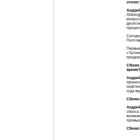
отечес
Андрей
Ontolo
вопрос
десято
процесс
Сегодн
Поэтом
Первым
«Татне
предпр
CNews:
время
Андрей
проект
нефтех
года в
CNews:
Андрей
спроса
возмож
промыш
CNews: