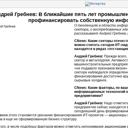
дрей Гребнев: В ближайшие пять лет промышле
профинансировать собственную инф
О тенденциях в области инфо
сектора, о востребованных зд
рассказывает Андрей Гребнев,
CNews: Какие секторы отечест
можно считать сегодня ИТ-лиде
находится в рядах «отстающи
Андрей Гребнев:
Прежде всего,
сектор и металлургия. Активнос
машиностроительные предприят
«не подавало признаков жизни» в
секторе наблюдался определен
финансирования достаточно кру
сырьевые холдинги.
CNews: Какие факторы, по ваш
информационных технологий 
предприятиями?
Андрей Гребнев:
Надо отметить
предприятия сейчас находятся в
сегодняшний день формирование
вием этого становится урезание финансирования ИТ-проектов — акционеры 
ва в еще не сформированную бизнес-структуру.
того, в числе подобных факторов можно отметить непонимание акционерами