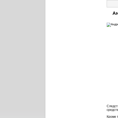
Ан
Следст
средст
Кроме 