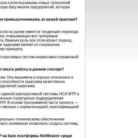
нала к использованию новых технологий
кую базу многих предприятий, которая
ми промышленниками, из вашей практики?
ссов на рынке имеется тенденция перехода
ем, покрывающих все требуемые
а. Важную роль при этом играет подход,
ми задачами являются сохранение
му принципу.
 отраслевых систем нормативно-справочной
о опыта работы в данном секторе?
ктам. Она выражена в хорошо описанных и
в способности заказчика качественно
зделений заказчика.
ю единой корпоративной системы НСИ МТР в
аленные структурные подразделения
ТР. В основе программной части проекта —
ло связано с нормализацией, классификацией
ериально-техническому обеспечению
кого снабжения позволило создать систему,
P на базе платформы NetWeaver среди