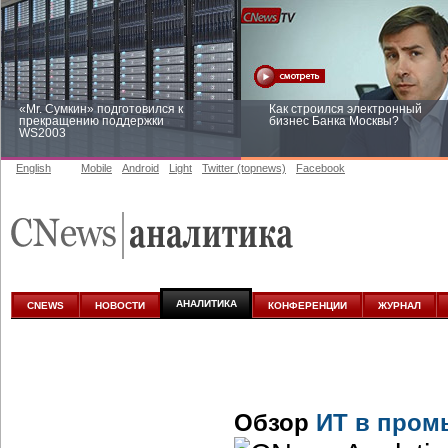
«Mr. Сумкин» подготовился к
Как строился электронный
прекращению поддержки
бизнес Банка Москвы?
WS2003
English
Mobile
Android
Light
Twitter (topnews)
Facebook
Заоблачная оптимизация: как
Рейтинг CNewsInfrastructure 20
Faberlic изменил подход к
приглашаем участвовать
аналитике
АНАЛИТИКА
CNEWS
НОВОСТИ
КОНФЕРЕНЦИИ
ЖУРНАЛ
Обзор
ИТ в пром