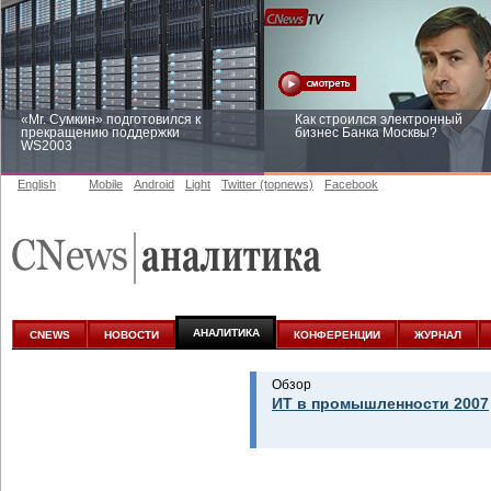
«Mr. Сумкин» подготовился к
Как строился электронный
прекращению поддержки
бизнес Банка Москвы?
WS2003
English
Mobile
Android
Light
Twitter (topnews)
Facebook
Заоблачная оптимизация: как
Рейтинг CNewsInfrastructure 20
Faberlic изменил подход к
приглашаем участвовать
аналитике
АНАЛИТИКА
CNEWS
НОВОСТИ
КОНФЕРЕНЦИИ
ЖУРНАЛ
Обзор
ИТ в промышленности 2007