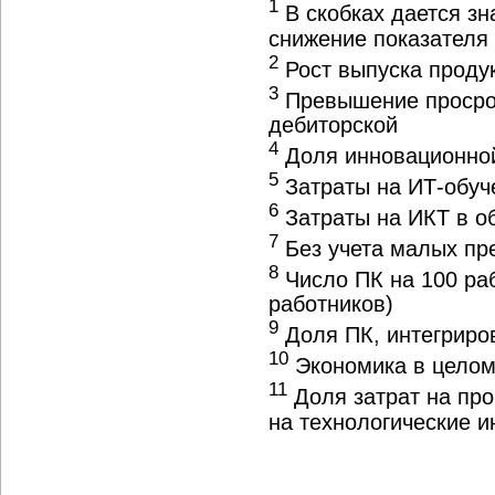
1
В скобках дается зн
снижение показателя 
2
Рост выпуска продук
3
Превышение просроч
дебиторской
4
Доля инновационной
5
Затраты на ИТ-обуче
6
Затраты на ИКТ в о
7
Без учета малых пр
8
Число ПК на 100 раб
работников)
9
Доля ПК, интегриро
10
Экономика в цело
11
Доля затрат на про
на технологические 