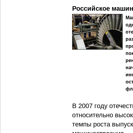
Российское машин
Ма
од
от
ра
пр
по
ре
на
ин
ос
фл
В 2007 году отечес
относительно высок
темпы роста выпуск