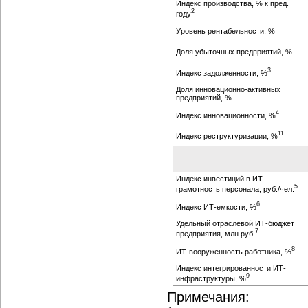
Индекс производства, % к пред.
2
году
Уровень рентабельности, %
Доля убыточных предприятий, %
3
Индекс задолженности, %
Доля инновационно-активных
предприятий, %
4
Индекс инновационности, %
11
Индекс реструктуризации, %
Индекс инвестиций в ИТ-
5
грамотность персонала, руб./чел.
6
Индекс ИТ-емкости, %
Удельный отраслевой ИТ-бюджет
7
предприятия, млн руб.
8
ИТ-вооруженность работника, %
Индекс интегрированности ИТ-
9
инфраструктуры, %
Примечания: