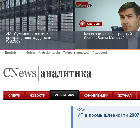
«Mr. Сумкин» подготовился к
Как строился электронный
прекращению поддержки
бизнес Банка Москвы?
WS2003
English
Mobile
Android
Light
Twitter (topnews)
Facebook
Заоблачная оптимизация: как
Рейтинг CNewsInfrastructure 20
Faberlic изменил подход к
приглашаем участвовать
аналитике
АНАЛИТИКА
CNEWS
НОВОСТИ
КОНФЕРЕНЦИИ
ЖУРНАЛ
Обзор
ИТ в промышленности 2007