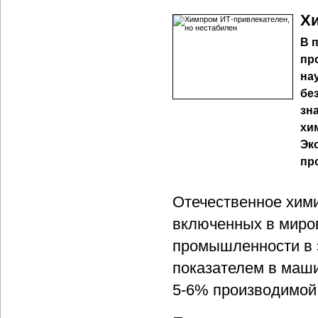
Хи
В 
пр
на
бе
зн
хи
Эк
пр
Отечественное хими
включенных в миро
промышленности в э
показателем в маши
5-6% производимой 