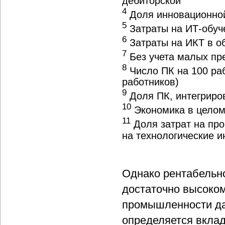
дебиторской
4
Доля инновационной
5
Затраты на ИТ-обуче
6
Затраты на ИКТ в о
7
Без учета малых пр
8
Число ПК на 100 раб
работников)
9
Доля ПК, интегриро
10
Экономика в цело
11
Доля затрат на про
на технологические 
Однако рентабельно
достаточно высоком
промышленности да
определяется вкла