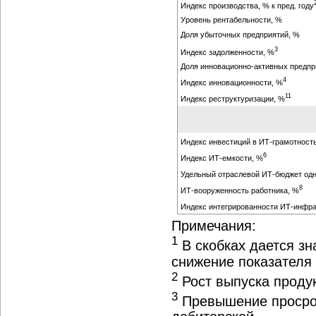
Индекс производства, % к пред. году
Уровень рентабельности, %
Доля убыточных предприятий, %
3
Индекс задолженности, %
Доля инновационно-активных предпр
4
Индекс инновационности, %
11
Индекс реструктуризации, %
Индекс инвестиций в ИТ-грамотность 
6
Индекс ИТ-емкости, %
Удельный отраслевой ИТ-бюджет одно
8
ИТ-вооруженность работника, %
Индекс интегрированности ИТ-инфра
Примечания:
1
В скобках дается зн
снижение показателя 
2
Рост выпуска продук
3
Превышение просроч