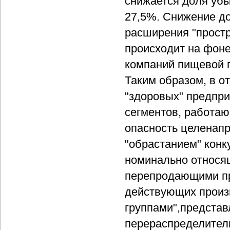
снижается доля убы
27,5%. Снижение д
расширения "простр
происходит на фоне 
компаний пищевой п
Таким образом, в о
"здоровых" предпри
сегментов, работаю
опасность целенап
"обрастанием" кон
номинально относя
перепродающими пр
действующих произ
группами",представ
перераспределител