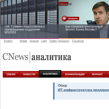
«Mr. Сумкин» подготовился к
Как строился электронный
прекращению поддержки
бизнес Банка Москвы?
WS2003
English
Mobile
Android
Light
Twitter (topnews)
Facebook
Заоблачная оптимизация: как
Рейтинг CNewsInfrastructure 20
Faberlic изменил подход к
приглашаем участвовать
аналитике
АНАЛИТИКА
CNEWS
НОВОСТИ
КОНФЕРЕНЦИИ
ЖУРНАЛ
Обзор
ИТ-инфраструктура предприя