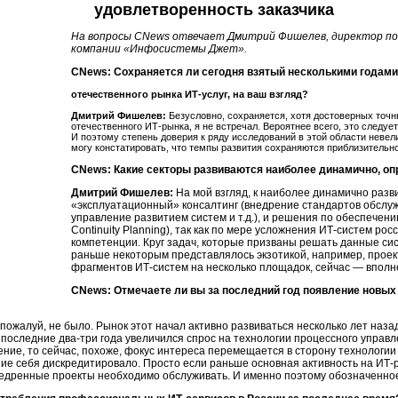
удовлетворенность заказчика
На вопросы CNews отвечает Дмитрий Фишелев, директор по 
компании «Инфосистемы Джет».
CNews: Сохраняется ли сегодня взятый несколькими годами
отечественного рынка ИТ-услуг, на ваш взгляд?
Дмитрий Фишелев:
Безусловно, сохраняется, хотя достоверных точн
отечественного ИТ-рынка, я не встречал. Вероятнее всего, это следуе
И поэтому степень доверия к ряду исследований в этой области неве
могу констатировать, что темпы развития сохраняются приблизительно
CNews: Какие секторы развиваются наиболее динамично, оп
Дмитрий Фишелев:
На мой взгляд, к наиболее динамично раз
«эксплуатационный» консалтинг (внедрение стандартов обслуж
управление развитием систем и т.д.), и решения по обеспечен
Continuity Planning), так как по мере усложнения ИТ-систем р
компетенции. Круг задач, которые призваны решать данные сис
раньше некоторым представлялось экзотикой, например, прое
фрагментов ИТ-систем на несколько площадок, сейчас — впол
CNews: Отмечаете ли вы за последний год появление новых
пожалуй, не было. Рынок этот начал активно развиваться несколько лет наза
 последние два-три года увеличился спрос на технологии процессного управл
ние, то сейчас, похоже, фокус интереса перемещается в сторону технологии 
ение себя дискредитировало. Просто если раньше основная активность на ИТ
внедренные проекты необходимо обслуживать. И именно поэтому обозначенно