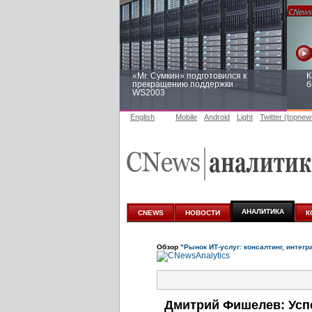
«Mr. Сумкин» подготовился к
К
прекращению поддержки
б
WS2003
English
Mobile
Android
Light
Twitter (topnew
Заоблачная оптимизация: как
Р
Faberlic изменил подход к
п
аналитике
АНАЛИТИКА
CNEWS
НОВОСТИ
К
Обзор
"Рынок ИТ-услуг: консалтинг, интегр
Дмитрий Фишелев: Успе