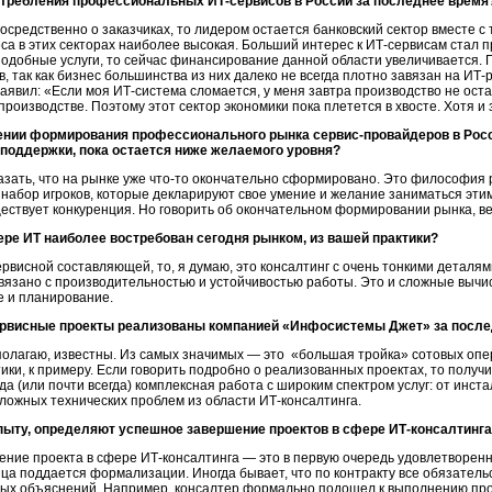
отребления профессиональных ИТ-сервисов в России за последнее время
осредственно о заказчиках, то лидером остается банковский сектор вместе с 
са в этих секторах наиболее высокая. Больший интерес к ИТ-сервисам стал пр
 подобные услуги, то сейчас финансирование данной области увеличивается
, так как бизнес большинства из них далеко не всегда плотно завязан на И
аявил: «Если моя ИТ-система сломается, у меня завтра производство не ост
оизводстве. Поэтому этот сектор экономики пока плетется в хвосте. Хотя и 
ении формирования профессионального рынка сервис-провайдеров в Росс
-поддержки, пока остается ниже желаемого уровня?
азать, что на рынке уже что-то окончательно сформировано. Это философия р
абор игроков, которые декларируют свое умение и желание заниматься этим 
ествует конкуренция. Но говорить об окончательном формировании рынка, ве
ере ИТ наиболее востребован сегодня рынком, из вашей практики?
ервисной составляющей, то, я думаю, это консалтинг с очень тонкими деталям
 связано с производительностью и устойчивостью работы. Это и сложные выч
е и планирование.
ервисные проекты реализованы компанией «Инфосистемы Джет» за после
олагаю, известны. Из самых значимых — это «большая тройка» сотовых опер
ики, к примеру. Если говорить подробно о реализованных проектах, то получи
гда (или почти всегда) комплексная работа с широким спектром услуг: от ин
ложных технических проблем из области ИТ-консалтинга.
пыту, определяют успешное завершение проектов в сфере ИТ-консалтинг
ие проекта в сфере ИТ-консалтинга — это в первую очередь удовлетворенно
онца поддается формализации. Иногда бывает, что по контракту все обязател
ых объяснений. Например, консалтер формально подошел к выполнению проек