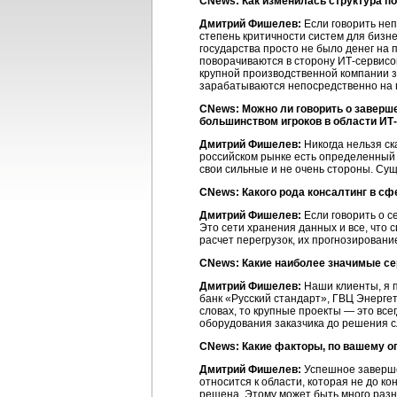
CNews: Как изменилась структура п
Дмитрий Фишелев:
Если говорить неп
степень критичности систем для бизне
государства просто не было денег на
поворачиваются в сторону ИТ-сервисов
крупной производственной компании з
зарабатываются непосредственно на пр
CNews: Можно ли говорить о заверш
большинством игроков в области ИТ
Дмитрий Фишелев:
Никогда нельзя ск
российском рынке есть определенный н
свои сильные и не очень стороны. Сущ
CNews: Какого рода консалтинг в сф
Дмитрий Фишелев:
Если говорить о с
Это сети хранения данных и все, что
расчет перегрузок, их прогнозировани
CNews: Какие наиболее значимые с
Дмитрий Фишелев:
Наши клиенты, я п
банк «Русский стандарт», ГВЦ Энергет
словах, то крупные проекты — это все
оборудования заказчика до решения с
CNews: Какие факторы, по вашему о
Дмитрий Фишелев:
Успешное завершен
относится к области, которая не до к
решена. Этому может быть много разн