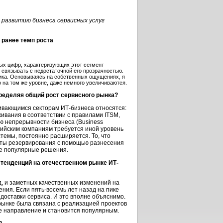
развитию бизнеса сервисных услуг
 ранее темп роста
ых цифр, характеризующих этот сегмент
т связывать с недостаточной его прозрачностью.
лика. Основываясь на собственных ощущениях, я
 на том же уровне, даже немного увеличиваются.
ределяя общий рост сервисного рынка?
вивающимся секторам ИТ-бизнеса относятся:
ивания в соответствии с правилами ITSM,
ию непрерывности бизнеса (Business
оссийским компаниям требуется иной уровень
темы, постоянно расширяется. То, что
кты резервирования с помощью разнесения
не популярные решения.
 тенденций на отечественном рынке ИТ-
д, и заметных качественных изменений на
ения. Если пять-восемь лет назад на пике
доставки сервиса. И это вполне объяснимо.
-рынке была связана с реализацией проектов
е направление и становится популярным.