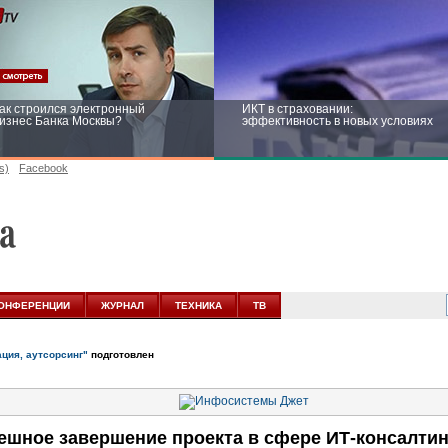
ак строился электронный
ИКТ в страховании:
изнес Банка Москвы?
эффективность в новых условиях
s)
Facebook
ейтинг CNewsInfrastructure 2015:
Информационная безопасность
риглашаем участвовать
бизнеса и госструктур: развитие в
новых условиях
ОНФЕРЕНЦИИ
ЖУРНАЛ
ТЕХНИКА
ТВ
ация, аутсорсинг"
подготовлен
шное завершение проекта в сфере ИТ-консалтин