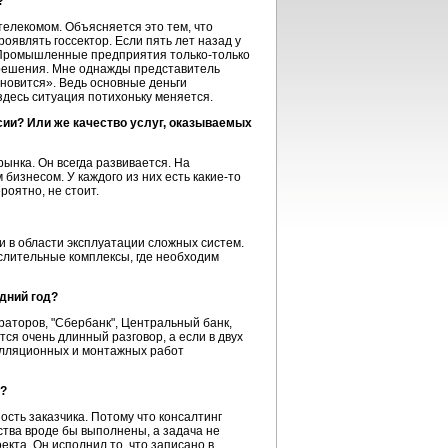
?
телекомом. Объясняется это тем, что
оявлять госсектор. Если пять лет назад у
. Промышленные предприятия только-только
Т-решения. Мне однажды представитель
ановится». Ведь основные деньги
здесь ситуация потихоньку меняется.
ии? Или же качество услуг, оказываемых
ынка. Он всегда развивается. На
бизнесом. У каждого из них есть какие-то
роятно, не стоит.
и в области эксплуатации сложных систем.
ислительные комплексы, где необходим
дний год?
аторов, "Сбербанк", Центральный банк,
тся очень длинный разговор, а если в двух
сталляционных и монтажных работ
а?
сть заказчика. Потому что консалтинг
ьства вроде бы выполнены, а задача не
та. Он исполнил то, что записано в