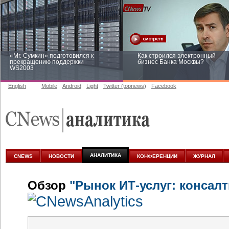
«Mr. Сумкин» подготовился к
Как строился электронный
прекращению поддержки
бизнес Банка Москвы?
WS2003
English
Mobile
Android
Light
Twitter (topnews)
Facebook
Заоблачная оптимизация: как
Рейтинг CNewsInfrastructure 20
Faberlic изменил подход к
приглашаем участвовать
аналитике
АНАЛИТИКА
CNEWS
НОВОСТИ
КОНФЕРЕНЦИИ
ЖУРНАЛ
Обзор
"Рынок ИТ-услуг: консалт