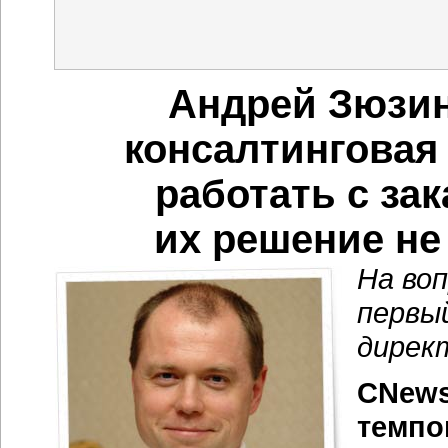
Андрей Зюзин
консалтинговая
работать с зак
их решение не
На во
первы
дирек
CNews
темпо