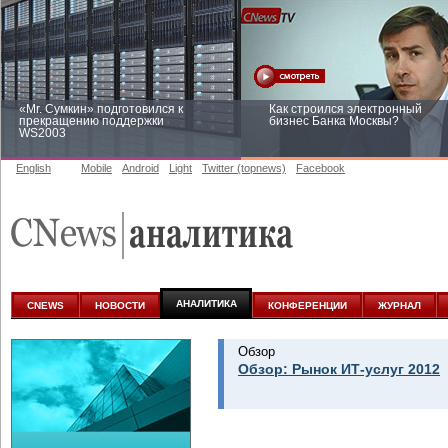
«Mr. Сумкин» подготовился к
Как строился электронный
прекращению поддержки
бизнес Банка Москвы?
WS2003
English
Mobile
Android
Light
Twitter (topnews)
Facebook
Заоблачная оптимизация: как
Рейтинг CNewsInfrastructure 20
Faberlic изменил подход к
приглашаем участвовать
аналитике
АНАЛИТИКА
CNEWS
НОВОСТИ
КОНФЕРЕНЦИИ
ЖУРНАЛ
Обзор
Обзор: Рынок ИТ-услуг 2012