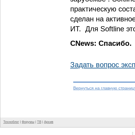
практическую сост
сделан на активно
ИТ. Для Softline э
CNews: Спасибо.
Задать вопрос экс
Вернуться на главную страниц
Техноблог
|
Форумы
|
ТВ
|
Архив