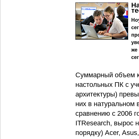
На
те
Но
се
пр
ув
же
се
Суммарный объем ко
настольных ПК с уч
архитектуры) превыс
них в натуральном 
сравнению с 2006 г
ITResearch, вырос 
порядку) Acer, Asus