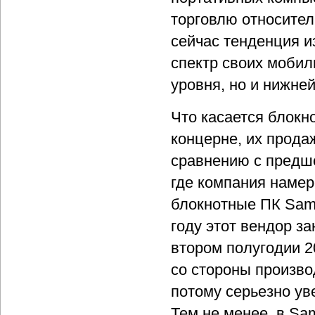
торговлю относител
сейчас тенденция 
спектр своих мобиль
уровня, но и нижней
Что касается блокн
концерне, их прода
сравнению с предше
где компания наме
блокнотные ПК Sams
году этот вендор з
втором полугодии 
со стороны произво
потому серьезно ув
Тем не менее, в Sa