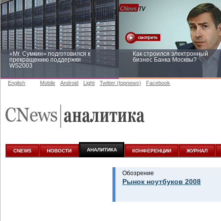
«Mr. Сумкин» подготовился к
Как строился электронный
прекращению поддержки
бизнес Банка Москвы?
WS2003
English
Mobile
Android
Light
Twitter (topnews)
Facebook
Заоблачная оптимизация: как
Рейтинг CNewsInfrastructure 20
Faberlic изменил подход к
приглашаем участвовать
аналитике
АНАЛИТИКА
CNEWS
НОВОСТИ
КОНФЕРЕНЦИИ
ЖУРНАЛ
Обозрение
Рынок ноутбуков 2008