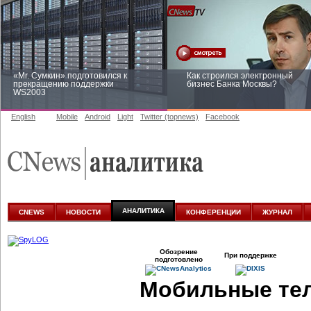
«Mr. Сумкин» подготовился к
Как строился электронный
прекращению поддержки
бизнес Банка Москвы?
WS2003
English
Mobile
Android
Light
Twitter (topnews)
Facebook
Заоблачная оптимизация: как
Рейтинг CNewsInfrastructure 20
Faberlic изменил подход к
приглашаем участвовать
аналитике
АНАЛИТИКА
CNEWS
НОВОСТИ
КОНФЕРЕНЦИИ
ЖУРНАЛ
Обозрение
При поддержке
подготовлено
Мобильные тел