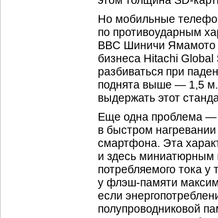
этом толщина SD-карты
Но мобильные телефо
по противоударным ха
BBC Шиничи Ямамото (
бизнеса Hitachi Globa
разбиваться при паден
поднята выше — 1,5 м
выдержать этот станда
Еще одна проблема — 
в быстром нагревании
смартфона. Эта характ
и здесь миниатюрным 
потребляемого тока у 
у флэш-памяти максим
если энергопотреблен
полупроводниковой па