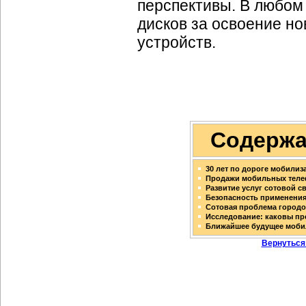
перспективы. В любом
дисков за освоение н
устройств.
Содержа
30 лет по дороге мобилиз
Продажи мобильных телеф
Развитие услуг сотовой с
Безопасность применени
Сотовая проблема город
Исследование: каковы п
Ближайшее будущее мобил
Вернуться