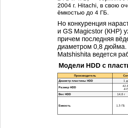
2004 г. Hitachi, в свою
ёмкостью до 4 ГБ.
Но конкуренция нарас
и GS Magicstor (КНР) 
причем последняя вёд
диаметром 0,8 дюйма. 
Matshishita ведется р
Модели HDD с пласт
Производитель
Cor
Диаметр пластины HDD
1 
42,
Размер HDD
4×
Вес HDD
14,6 г
Емкость
1,5 ГБ