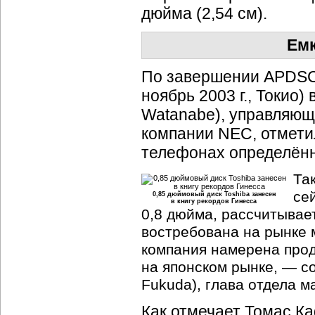
дюйма (2,54 см).
Емк
По завершении APDSC 2
ноябрь 2003 г., Токио
Watanabe), управляющ
компании NEC, отмети
телефонах определённ
Та
се
0,85 дюймовый диск Toshiba занесен
в книгу рекордов Гинесса
0,8 дюйма, рассчитывает
востребована на рынке 
компания намерена прод
на японском рынке, — с
Fukuda), глава отдела м
Как отмечает Томас Ка