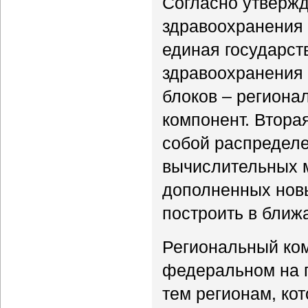
Согласно утверж
здравоохранения 
единая государс
здравоохранения 
блоков – региона
компонент. Втора
собой распредел
вычислительных 
дополненных новы
построить в ближ
Региональный ком
федеральном на п
тем регионам, ко