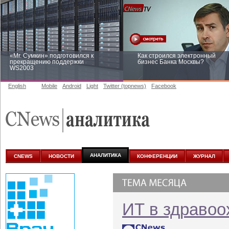
«Mr. Сумкин» подготовился к
Как строился электронный
прекращению поддержки
бизнес Банка Москвы?
WS2003
English
Mobile
Android
Light
Twitter (topnews)
Facebook
Заоблачная оптимизация: как
Рейтинг CNewsInfrastructure 20
Faberlic изменил подход к
приглашаем участвовать
аналитике
АНАЛИТИКА
CNEWS
НОВОСТИ
КОНФЕРЕНЦИИ
ЖУРНАЛ
ИТ в здравоо