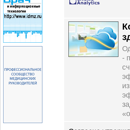
К
з
Од
- 
сч
э
из
эф
за
«