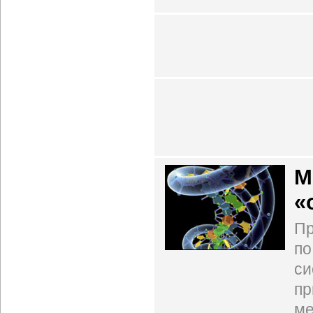
М
«
Пр
по
си
пр
ме