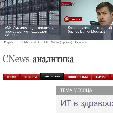
«Mr. Сумкин» подготовился к
Как строился электронный
прекращению поддержки
бизнес Банка Москвы?
WS2003
English
Mobile
Android
Light
Twitter (topnews)
Facebook
Заоблачная оптимизация:
Рейтинг CNewsInfrastructur
как Faberlic изменил подход
2015: приглашаем
к аналитике
участвовать
АНАЛИТИКА
CNEWS
НОВОСТИ
КОНФЕРЕНЦИИ
ЖУРНАЛ
ИТ в здравоо