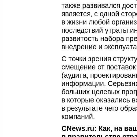
также развивался дос
является, с одной ст
в жизни любой органи
последствий утраты и
развитость набора пр
внедрение и эксплуат
С точки зрения струк
смещение от поставок 
(аудита, проектирова
информации. Серьезно
больших целевых прогр
в которые оказались в
в результате чего об
компаний.
CNews.ru: Как, на в
в правительстве отр