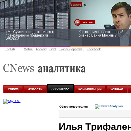
«Mr. Сумкин» подготовился к
Как строился электронный
прекращению поддержки
бизнес Банка Москвы?
WS2003
English
Mobile
Android
Light
Twitter (topnews)
Facebook
Заоблачная оптимизация: как
Рейтинг CNewsInfrastructure 20
Faberlic изменил подход к
приглашаем участвовать
аналитике
АНАЛИТИКА
CNEWS
НОВОСТИ
КОНФЕРЕНЦИИ
ЖУРНАЛ
Обзор подготовлен
Илья Трифален