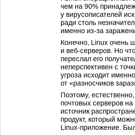
чем на 90% принадлежи
у вирусописателей иск
ради столь незначител
именно
из-за
заражени
Конечно, Linux очень 
и
веб-серверов
. Но чт
переслал его получат
неперспективен с точк
угроза исходит именно
от «разносчиков зара
Поэтому, естественно
почтовых серверов на
источник распростране
продукт, который можн
Linux-приложение
. Бы