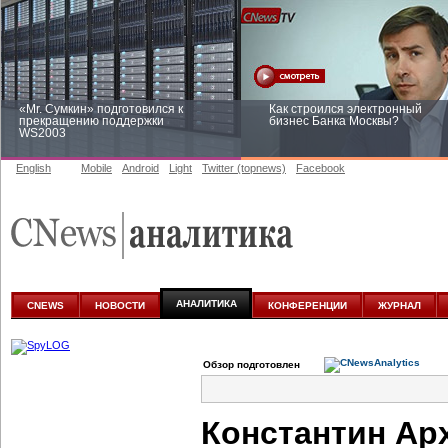
«Mr. Сумкин» подготовился к
Как строился электронный
прекращению поддержки
бизнес Банка Москвы?
WS2003
English
Mobile
Android
Light
Twitter (topnews)
Facebook
Заоблачная оптимизация: как
Рейтинг CNewsInfrastructure 20
Faberlic изменил подход к
приглашаем участвовать
аналитике
АНАЛИТИКА
CNEWS
НОВОСТИ
КОНФЕРЕНЦИИ
ЖУРНАЛ
Обзор подготовлен
Константин Ар