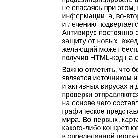
не опасаясь при этом,
информации, а,
во-вт
и лечению подвергается
Антивирус постоянно о
защиту от новых, еже
желающий может беспл
получив
HTML-код
на с
Важно отметить, что б
является источником 
и активных вирусах и 
проверки отправляются
на основе чего состав
графическое представ
мира.
Во-первых
, кар
какого-либо
конкретног
в определенной геогра