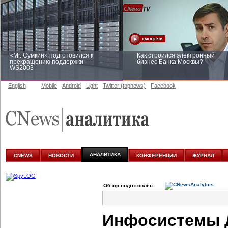
«Mr. Сумкин» подготовился к
Как строился электронный
прекращению поддержки
бизнес Банка Москвы?
WS2003
English
Mobile
Android
Light
Twitter (topnews)
Facebook
Заоблачная оптимизация: как
Рейтинг CNewsInfrastructure 20
Faberlic изменил подход к
приглашаем участвовать
аналитике
АНАЛИТИКА
CNEWS
НОВОСТИ
КОНФЕРЕНЦИИ
ЖУРНАЛ
Обзор подготовлен
Инфосистемы Д