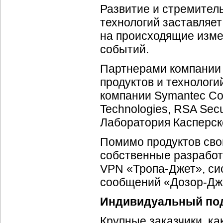
Развитие и стремите
технологий заставляе
на происходящие изме
событий.
Партнерами компании
продуктов и технолог
компании Symantec Corp
Technologies, RSA Secur
Лаборатория Касперско
Помимо продуктов сво
собственные разработк
VPN «
Тропа-Джет
», с
сообщений «
Дозор-Дж
Индивидуальный под
Крупные заказчики, к