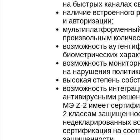
на быстрых каналах св
наличие встроенного 
и авторизации;
мультиплатформенный
произвольным количе
возможность аутенти
биометрических харак
возможность монитори
на нарушения политик
высокая степень собс
возможность интеграци
антивирусными решени
МЭ Z-2 имеет сертифи
2 классам защищеннос
недекларированных во
сертификация на соот
защищенности.