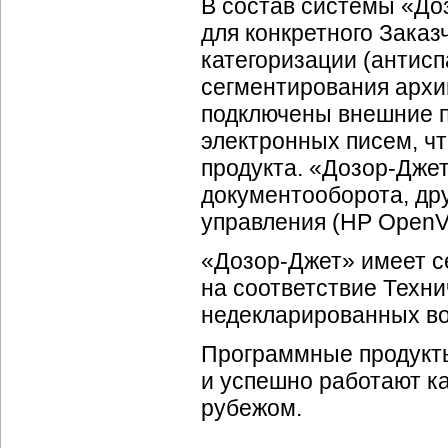
В состав системы «
До
для конкретного Заказ
категоризации (антисп
сегментирования архива
подключены внешние 
электронных писем, ч
продукта. «
Дозор-Дже
документооборота, др
управления (HP OpenV
«
Дозор-Джет
» имеет 
на соответствие Техни
недекларированных в
Программные продукт
и успешно работают ка
рубежом.