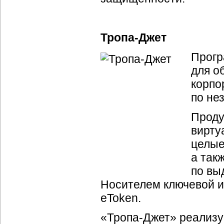
Тропа-Джет
Прогр
для о
корпо
по не
Проду
вирту
целые
а так
по вы
Носителем ключевой и
eToken.
«
Тропа-Джет
» реализ