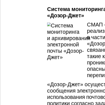
Система мониторинга
«
Дозор-Джет
»
СМАП 
реализ
в част
«
Дозор
связан
такие 
проник
опасны
перепи
«
Дозор-Джет
» осущест
сообщения электронно
использования почтово
политики согласно за