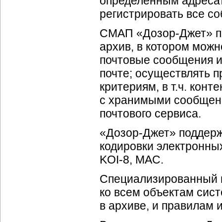
определенным адресата
регистрировать все со
СМАП «
Дозор-Джет
» 
архив, в котором можн
почтовые сообщения и
почте; осуществлять 
критериям, в т.ч. кон
с хранимыми сообщени
почтового сервиса.
«
Дозор-Джет
» поддер
кодировки электронных
KOI-8, МAC.
Специализированный м
ко всем объектам сист
в архиве, и правилам 