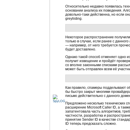
Относительно недавно появилась техно
основании анализа их поведения. Алг
довольно-таки
действенна, но если он
greylisting.
Некоторое распространение получили 
только в случае, если ранее с данног
— например, от него требуется прочес
будет доставлено.
Однако такой способ отменяет одно и
получит извещение и пройдёт проверку
со вполне законными списками рассыл
может быть отправлен всем её участн
Как правило, спамеры подделывают об
бы быстро закрыт многими провайдера
письмо действительно с данного доме
Предложено несколько технических спо
расширение Microsoft Caller ID, а та
запатентовала часть алгоритмов, треб
частности, разработка и распростран
принятие Sender ID в качестве станда
ID теперь предсказать сложно.