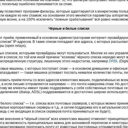
ма наиболее похожими на обычные. То, что фильтры пропускают некоторое ко
, поскольку ошибочно принимается за спам.
ему позволяют
программ-фильтры,
которые адаптируются к конкретному поль
 ли каждое из них спамом; на основании этого меняются параметры алгоритм
акую возню, а на 100% исключить “ложные срабатывания” всё равно невозмож
Чёрные и белые списки
нт приём, применяемый в основном администраторами
интернет-провайдеро
 списки”
IP-адресов.
В такие списки попадают все адреса, с которых рассылае
ы (open relays).
ых списков, которыми провайдеры могут пользоваться. Многие из них управл
 в список; по той или иной причине “хозяева” чёрного списка нередко могут 
аспределенную структуру, лишенную этого недостатка, например
DRBL
(Digit
новые машины, с которых поступает спам — в основном домашние и офисные
апаздывает — такая машина успевает послать немалое количество почты, пере
ровать приём почты со всех адресов клиентских машин, подключённых ко вс
 а если письмо отправляется напрямую — это почти наверняка спам. Но дост
К тому же клиенты имеют право поддерживать у себя собственные почтовые с
одключения (dialup, ADSL) поддерживаются и достаточно широко используютс
белого списка” — т.е. списка всех почтовых серверов, с которых можно прини
 малые корпоративные серверы и т.д., и затем поддержка его в актуальном со
ведь с не входящих в список серверов почта приниматься не будет).
также внесение в “чёрный список” всех клиентских машин) отменяет принципи
та возможность принципиально важна для анонимной переписки и некоторых
 гарантированно пропускать почту от известных постоянных отправителей (бе