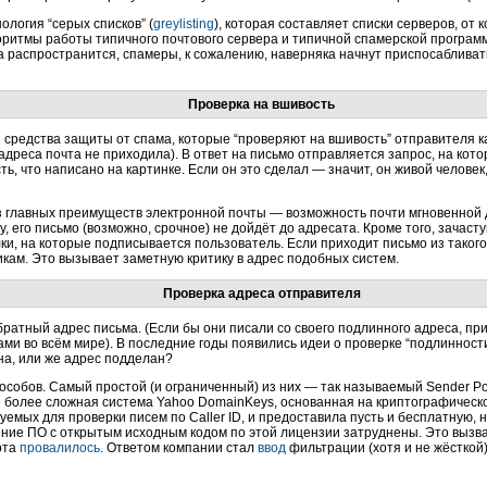
логия “серых списков” (
greylisting
), которая составляет списки серверов, от 
оритмы работы типичного почтового сервера и типичной спамерской програм
а распространится, спамеры, к сожалению, наверняка начнут приспосабливат
Проверка на вшивость
средства защиты от спама, которые “проверяют на вшивость” отправителя ка
о адреса почта не приходила). В ответ на письмо отправляется запрос, на ко
ть, что написано на картинке. Если он это сделал — значит, он живой человек
з главных преимуществ электронной почты — возможность почти мгновенной до
, его письмо (возможно, срочное) не дойдёт до адресата. Кроме того, зача
ки, на которые подписывается пользователь. Если приходит письмо из такого
икам. Это вызывает заметную критику в адрес подобных систем.
Проверка адреса отправителя
ратный адрес письма. (Если бы они писали со своего подлинного адреса, пр
ми во всём мире). В последние годы появились идеи о проверке “подлинност
на, или же адрес подделан?
собов. Самый простой (и ограниченный) из них — так называемый Sender Pol
кже более сложная система Yahoo DomainKeys, основанная на криптографическо
уемых для проверки писем по Caller ID, и предоставила пусть и бесплатную, 
ение ПО с открытым исходным кодом по этой лицензии затруднены. Это выз
рта
провалилось
. Ответом компании стал
ввод
фильтрации (хотя и не жёсткой) 