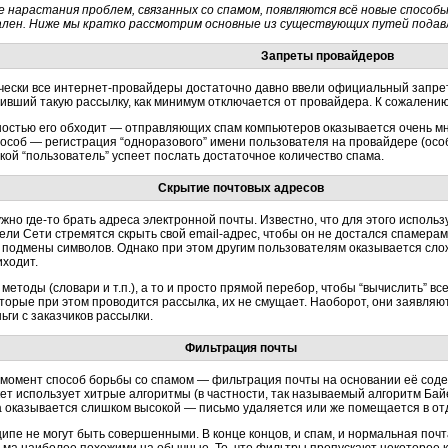
е нарастания проблем, связанных со спамом, появляются всё новые способы 
ален. Ниже мы кратко рассмотрим основные из существующих путей подав
Запреты провайдеров
чески все
интернет-провайдеры
достаточно давно ввели официальный запрет
ивший такую рассылку, как минимум отключается от провайдера. К сожалению
ностью его обходит — отправляющих спам компьютеров оказывается очень мн
пособ — регистрация “одноразового” имени пользователя на провайдере (ос
ой “пользователь” успеет послать достаточное количество спама.
Скрытие почтовых адресов
ужно
где-то
брать адреса электронной почты. Известно, что для этого использ
ели Сети стремятся скрыть свой
email-адрес,
чтобы он не достался спамерам.
 подмены символов. Однако при этом другим пользователям оказывается сложн
иходит.
етоды (словари и т.п.), а то и просто прямой перебор, чтобы “вычислить” в
торые при этом проводится рассылка, их не смущает. Наоборот, они заявляют
ньги с заказчиков рассылки.
Фильтрация почты
момент способ борьбы со спамом — фильтрация почты на основании её соде
ет использует хитрые алгоритмы (в частности, так называемый алгоритм Бай
на оказывается слишком высокой — письмо удаляется или же помещается в отд
ипе не могут быть совершенными. В конце концов, и спам, и нормальная почт