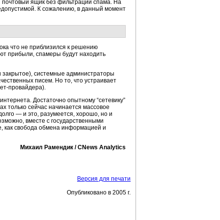
 почтовый ящик без фильтрации спама. На
едопустимой. К сожалению, в данный момент
пока что не приблизился к решению
ают прибыли, спамеры будут находить
 и закрытое), системные администраторы
ественных писем. Но то, что устраивает
ет-провайдера).
 интернета. Достаточно опытному “сетевику”
нах только сейчас начинается массовое
олго — и это, разумеется, хорошо, но и
озможно, вместе с государственными
е, как свобода обмена информацией и
Михаил Рамендик / CNews Analytics
Версия для печати
Опубликовано в 2005 г.