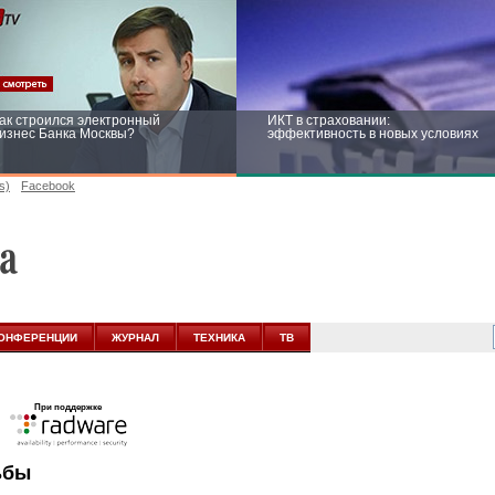
ак строился электронный
ИКТ в страховании:
изнес Банка Москвы?
эффективность в новых условиях
s)
Facebook
ейтинг CNewsInfrastructure 2015:
Информационная безопасность
риглашаем участвовать
бизнеса и госструктур: развитие в
новых условиях
ОНФЕРЕНЦИИ
ЖУРНАЛ
ТЕХНИКА
ТВ
При поддержке
ьбы