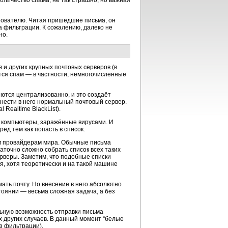
личество спама, не так страшно; но важная
зователю. Читая пришедшие письма, он
а фильтрации. К сожалению, далеко не
но.
в
и других крупных почтовых серверов (в
тся спам — в частности, немногочисленные
яются централизованно, и это создаёт
внести в него нормальный почтовый сервер.
al Realtime BlackList).
 компьютеры, заражённые вирусами. И
д тем как попасть в список.
ем провайдерам мира. Обычные письма
аточно сложно собрать список всех таких
ерверы. Заметим, что подобные списки
я, хотя теоретически и на такой машине
мать почту. Но внесение в него абсолютно
стоянии — весьма сложная задача, а без
альную возможность отправки письма
 других случаев. В данный момент “белые
з фильтрации).