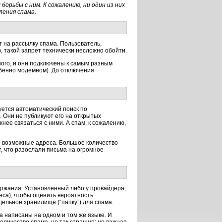
борьбы с ним. К сожалению, ни один из них
ления спама.
 на рассылку спама. Пользователь,
, такой запрет технически несложно обойти.
ого, и они подключены к самым разным
обенно модемном). До отключения
уется автоматический поиск по
 Они не публикуют его на открытых
ее связаться с ними. А спам, к сожалению,
се возможные адреса. Большое количество
, что разослали письма на огромное
ржания. Установленный либо у провайдера,
еса), чтобы оценить вероятность
ельное хранилище (“папку”) для спама.
а написаны на одном и том же языке. И