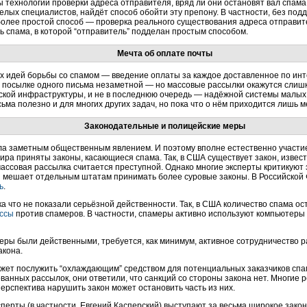
 технологии проверки адреса отправителя, вряд ли они остановят вал спама
елых специалистов, найдёт способ обойти эту препону. В частности, без по
 более простой способ — проверка реального существования адреса отправи
ь спама, в которой “отправитель” подделан простым способом.
Мечта об оплате почты
х идей борьбы со спамом — введение оплаты за каждое доставленное по инт
и посылке одного письма незаметной — но массовые рассылки окажутся слишк
ской инфраструктуры, и не в последнюю очередь — надёжной системы малых
ма полезно и для многих других задач, но пока что о нём приходится лишь м
Законодательные и полицейские меры
ла заметным общественным явлением. И поэтому вполне естественно участи
 мира приняты законы, касающиеся спама. Так, в США существует закон, извес
ссовая рассылка считается преступной. Однако многие эксперты критикуют э
и мешает отдельным штатам принимать более суровые законы. В Российской
ь
.
а что не показали серьёзной действенности. Так, в США количество спама о
ссы
против спамеров. В частности, спамеры активно используют компьютеры
еры были действенными, требуется, как минимум, активное сотрудничество р
акона.
ожет послужить “охлаждающим” средством для потенциальных заказчиков спам
ванных рассылок, они ответили, что санкций со стороны закона нет. Многие
ерспектива нарушить закон может остановить часть из них.
сперты (в частности, Евгений Касперский) выступают за весьма широкое зак