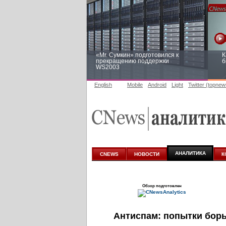
«Mr. Сумкин» подготовился к
К
прекращению поддержки
б
WS2003
English
Mobile
Android
Light
Twitter (topnew
Заоблачная оптимизация: как
Р
Faberlic изменил подход к
п
аналитике
АНАЛИТИКА
CNEWS
НОВОСТИ
К
Обзор подготовлен
Антиспам: попытки бор