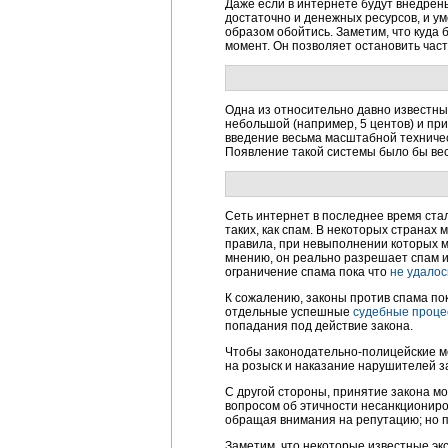
Даже если в интернете будут внедрены
достаточно и денежных ресурсов, и ум
образом обойтись. Заметим, что куда
момент. Он позволяет остановить част
Одна из относительно давно известны
небольшой (например, 5 центов) и пр
введение весьма масштабной техниче
Появление такой системы было бы весь
Сеть интернет в последнее время ста
таких, как спам. В некоторых странах
правила, при невыполнении которых ма
мнению, он реально разрешает спам 
ограничение спама пока что
не удалос
К сожалению, законы против спама пок
отдельные успешные
судебные проце
попадания под действие закона.
Чтобы
законодательно-полицейские
м
на розыск и наказание нарушителей з
С другой стороны, принятие закона м
вопросом об этичности несанкциониро
обращая внимания на репутацию; но п
Заметим, что некоторые известные эк