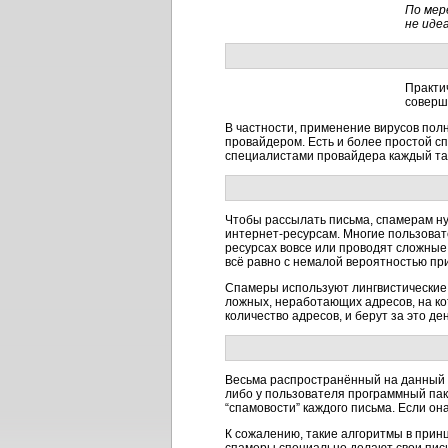
По мер
не иде
Практи
соверш
В частности, применение вирусов пол
провайдером. Есть и более простой с
специалистами провайдера каждый так
Чтобы рассылать письма, спамерам н
интернет-ресурсам.
Многие пользоват
ресурсах вовсе или проводят сложные
всё равно с немалой вероятностью пр
Спамеры используют лингвистические м
ложных, неработающих адресов, на ко
количество адресов, и берут за это де
Весьма распространённый на данный 
либо у пользователя программный пак
“спамовости” каждого письма. Если о
К сожалению, такие алгоритмы в принц