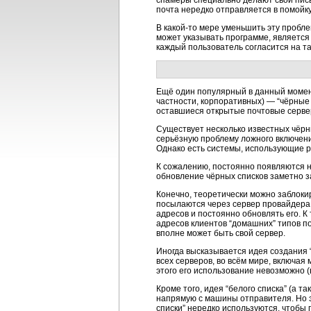
спамеры специально делают свои пись
почта нередко отправляется в помойку
В
какой-то
мере уменьшить эту пробл
может указывать программе, является
каждый пользователь согласится на т
Ещё один популярный в данный моме
частности, корпоративных) — “чёрные
оставшиеся открытые почтовые сервер
Существует несколько известных чёрн
серьёзную проблему ложного включения
Однако есть системы, использующие р
К сожалению, постоянно появляются 
обновление чёрных списков заметно з
Конечно, теоретически можно заблоки
посылаются через сервер провайдера,
адресов и постоянно обновлять его. 
адресов клиентов “домашних” типов п
вполне может быть свой сервер.
Иногда высказывается идея создания “
всех серверов, во всём мире, включая
этого его использование невозможно (
Кроме того, идея “белого списка” (а 
напрямую с машины отправителя. Но э
списки” нередко используются, чтобы