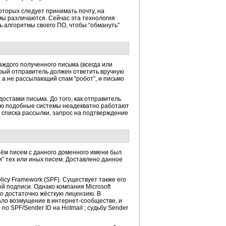
которых следует принимать почту, на
мы различаются. Сейчас эта технология
ь алгоритмы своего ПО, чтобы “обмануть”
ждого полученного письма (всегда или
торый отправитель должен ответить вручную
, а не рассылающий спам “робот”, и письмо
ставки письма. До того, как отправитель
стую подобные системы неадекватно работают
 списка рассылки, запрос на подтверждение
иём писем с данного доменного имени был
и” тех или иных писем. Доставлено данное
icy Framework (SPF). Существует также его
й подписи. Однако компания Microsoft
но достаточно жёсткую лицензию. В
вало возмущение в
интернет-сообществе,
и
по SPF/Sender ID на Hotmail ; судьбу Sender