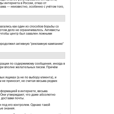
ы интернета в России, отказ от
ама — неизвестно, особенно с учётом того,
гались как один из способов борьбы со
отом дело не ограничивалось. Активисты
 (чтобы центр был завален ложными
о продолжил активную “рекламную кампанию”
трации по содержимому сообщения, иногда в
ери вполне желательных писем. Причём
х ящиках (а не по выбору клиента), и
 не приносит, не считая весьма редких
информацией в интернете, весьма
. Они утверждают, что даже абсолютно
 доставки почты.
 под его контролем. Однако такой
ые знания.