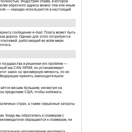
 полностью. Индустрия спама, в которой
дделки обратного адреса можно тем или иным
теля — нередко используется в настоящий
ернету сообщение e-mail. Плата может быть
ом дороги. Однако для этого потребуется
 платежей, работающей во всём мире.
ечтать.
е государства в решении его проблем —
тный как
CAN-SPAM;
он устанавливает
тот закон за чрезмерную мягкость; по их
 Федерации принять законодательное
стаётся весьма большим, несмотря на
 за пределами США, чтобы избежать
азличных стран, а также серьёзные затраты
а. Когда мы обратились к спамерам с
 рекламодатели обращаются к спамерам, не
онодательное регулирование интернета,