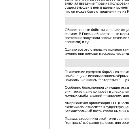
включая введение “прав на пользовани
существующей в нём в данный момент с
что он может быть отправлен и не из Р
Общественные бойкоты и прочие акции
спамом. В России общественные меры 
постоянно запускали автоматические 
звонками) и т.д.
Однако всё это отнюдь не привело к г
именно при помощи массовых несанкц
Технические средства борьбы со спам
комбинации с использованием чёрных 
наибольшие шансы “потеряться” — у к
Особенно болезненной ситуация оказы
уничтожает, а не копирует в специаль
ложных срабатываний — впрочем, для 
Американская организация EFF (Electr
скептически относится к существующей
бесконтрольный поток спама был бы б
Правда, сторонники этой точки зрени
“контроль” всё равно условен; для р