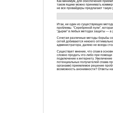
Как минимум, для обеспечения прием
таком ящике можно принимать коммерч
не все провайдеры предлагают такую у
Итак, ни один из существующих метод
проблемы. “Серебряной пули”, котора
“дырки” в любых методах защиты — а
Сочетая различные методы борьбы со 
сетей добиваются некоего оптимально
администратора, далеко не всегда сто
Существует мнение, что спам в основн
сложно продать
что-либо
при помощи с
подключение к интернету. Увеличение 
потенциальных получателей спама при
органами) приемлемое решение пробле
возможность анонимности? Ответы на 