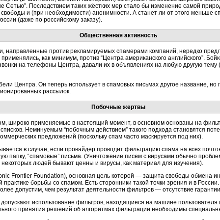
е Сетью”. Последствием таких жёстких мер стало бы изменение самой природ
вободы и (при необходимости) анонимности. А станет ли от этого меньше сп
оссии (даже по российскому заказу).
Общественная активность
, направленные против рекламируемых спамерами компаний, нередко предла
применялись, как минимум, против “Центра американского английского”. Бойк
звонки на телефоны Центра, давали их в объявлениях на любую другую тему
ибели Центра. Он теперь использует в спамовых письмах другое название, н
ионированных рассылок.
Побочные жертвы
ом, широко применяемые в настоящий момент, в основном основаны на филь
списков. Неминуемым “побочным действием” такого подхода становятся пот
оммерческих предложений (поскольку спам часто маскируется под них).
вается в случае, если провайдер проводит фильтрацию спама на всех почтовы
ную папку, “спамовые” письма. (Уничтожение писем с вирусами обычно проблем
некоторых людей бывают ценны и вирусы, как материал для изучения).
onic Frontier Foundation), основная цель которой — защита свободы обмена 
 практике борьбы со спамом. Есть сторонники такой точки зрения и в России
олее допустим, чем результат деятельности фильтров — отсутствие гарантии
я допускают использование фильтров, находящиеся на машине пользователя и
еального принятия решений об алгоритмах фильтрации необходимы специальн