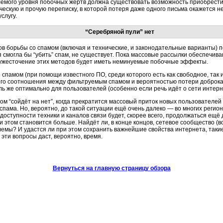
лемого уровня побочных жертв должна существовать возможность приобрести
ескую и прочую переписку, в которой потеря даже одного письма окажется н
слугу.
“Серебряной пули” нет
ов борьбы со спамом (включая и технические, и законодательные варианты) 
я смогла бы “убить” спам, не существует. Пока массовые рассылки обеспечив
 ужесточение этих методов будет иметь неминуемые побочные эффекты.
спамом (при помощи известного ПО, среди которого есть как свободное, так
го соотношения между фильтруемым спамом и вероятностью потери доброкач
ль же оптимально для пользователей (особенно если речь идёт о сети
интерн
ом “сойдёт на нет”, когда прекратится массовый приток новых пользователей
пама. Но, вероятно, до такой ситуации ещё очень далеко — во многих регио
доступности техники и каналов связи будет, скорее всего, продолжаться ещё д
 этом становится больше. Найдёт ли, в конце концов, сетевое сообщество (в
мы? И удастся ли при этом сохранить важнейшие свойства интернета, таки
эти вопросы даст, вероятно, время.
Вернуться на главную страницу обзора