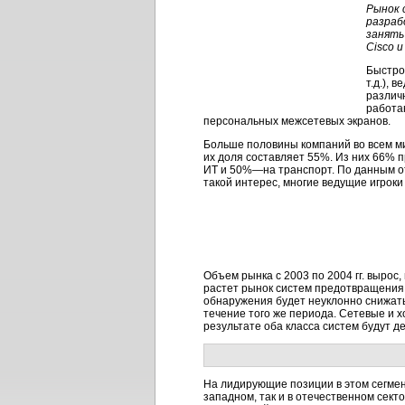
Рынок 
разраб
занять
Cisco и
Быстро
т.д.),
различн
работа
персональных межсетевых экранов.
Больше половины компаний во всем м
их доля составляет 55%. Из них 66
ИТ и 50%—на транспорт. По данным от
такой интерес, многие ведущие игрок
Объем рынка с 2003 по 2004 гг. вырос
растет рынок систем предотвращения 
обнаружения будет неуклонно снижатьс
течение того же периода. Сетевые и 
результате оба класса систем будут д
На лидирующие позиции в этом сегмент
западном, так и в отечественном секто