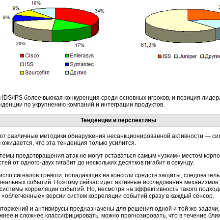
 IDS/IPS более выокая конкуренция среди основных игроков, и позиция лидер
денции по укрупнению компаний и интеграции продуктов.
Тенденции и перспективы
ют различные методики обнаружения несанкционированной активности — сиг
 ожидается, что эта тенденция только усилится.
стемы предотвращения атак не могут оставаться самым «узким» местом корпо
стей от
одного-двух
гигабит до нескольких десятков гигабит в секунду.
число сигналов тревоги, попадающих на консоли средств защиты, следовател
реальных событий. Поэтому сейчас идет активные исследования механизмов 
системы корреляции событий. Но, несмотря на эффективность такого подход
«облегченные» версии систем корреляции событий сразу в каждый сенсор.
вторжений и антивирусы предназначены для решения одной и той же задачи, 
жнее и сложнее классифицировать, можно прогнозировать, что в течение бли