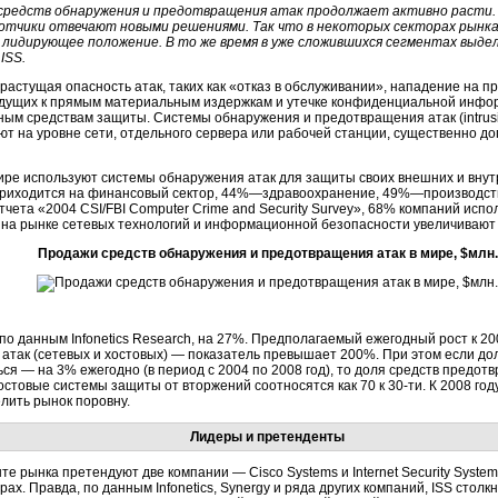
средств обнаружения и предотвращения атак продолжает активно расти. 
отчики отвечают новыми решениями. Так что в некоторых секторах рынка
 лидирующее положение. В то же время в уже сложившихся сегментах выдел
 ISS.
растущая опасность атак, таких как «отказ в обслуживании», нападение на 
 ведущих к прямым материальным издержкам и утечке конфиденциальной инфо
ым средствам защиты. Системы обнаружения и предотвращения атак (intrusion
ют на уровне сети, отдельного сервера или рабочей станции, существенно 
ире используют системы обнаружения атак для защиты своих внешних и вну
% приходится на финансовый сектор, 44%—здравоохранение, 49%—производ
чета «2004 CSI/FBI Computer Crime and Security Survey», 68% компаний исп
и на рынке сетевых технологий и информационной безопасности увеличивают 
Продажи средств обнаружения и предотвращения атак в мире, $млн.
, по данным Infonetics Research, на 27%. Предполагаемый ежегодный рост к 20
атак (сетевых и хостовых) — показатель превышает 200%. При этом если д
я — на 3% ежегодно (в период с 2004 по 2008 год), то доля средств предот
хостовые системы защиты от вторжений соотносятся как 70 к
30-ти.
К 2008 год
елить рынок поровну.
Лидеры и претенденты
е рынка претендуют две компании — Cisco Systems и Internet Security Syste
рах. Правда, по данным Infonetics, Synergy и ряда других компаний, ISS сто