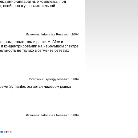
ограммно-аппаратные
комплексы под
ы; особенно в условиях сильной
Источник: Infonetics Research, 2004
стороны, продолжали расти McAfee и
я и концентрировании на небольшом спектре
ельность не только в сегменте сетевых
Источник: Synergy research, 2004
время Symantec остается лидером рынка
Источник: Infonetics Research, 2004