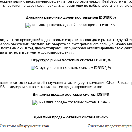
реориентации с программных решений под торговой маркой RealSecure на
пр
енд постепенно сдает свои позиции, а новый еще не набрал достаточной сил
Динамика рыночных долей поставщиков IDS/IDP, %
ion, NFR) за прошедший год несколько сократили свои доли рынка. С другой 
удалось обеспечить увеличение оборота за счет грамотного позиционировани
очти на 25% в год, демонстрирует Cisco, которая активизировала свою деят
я атак, но и в сегменте хостовых решений.
Структура рынка хостовых систем IDS/IDP, %
ения и сетевых систем обнаружения атак лидирует компания Cisco. В тоже 
 ISS — лидером рынка сетевых систем предотвращения атак.
Динамика продаж хостовых систем IDS/IPS
Динамика продаж сетевых систем IDS/IPS