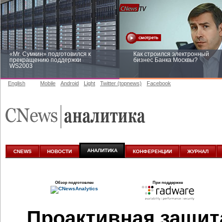
«Mr. Сумкин» подготовился к
Как строился электронный
прекращению поддержки
бизнес Банка Москвы?
WS2003
English
Mobile
Android
Light
Twitter (topnews)
Facebook
Заоблачная оптимизация: как
Рейтинг CNewsInfrastructure 20
Faberlic изменил подход к
приглашаем участвовать
аналитике
АНАЛИТИКА
CNEWS
НОВОСТИ
КОНФЕРЕНЦИИ
ЖУРНАЛ
Обзор подготовлен
При поддержке
Проактивная защит