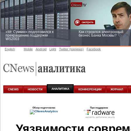
«Mr. Сумкин» подготовился к
Как строился электронный
прекращению поддержки
бизнес Банка Москвы?
WS2003
English
Mobile
Android
Light
Twitter (topnews)
Facebook
Заоблачная оптимизация: как
Рейтинг CNewsInfrastructure 20
Faberlic изменил подход к
приглашаем участвовать
аналитике
АНАЛИТИКА
CNEWS
НОВОСТИ
КОНФЕРЕНЦИИ
ЖУРНАЛ
Обзор подготовлен
При поддержке
Уязвимости совре