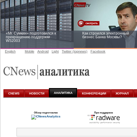
«Mr. Сумкин» подготовился к
Как строился электронный
прекращению поддержки
бизнес Банка Москвы?
WS2003
English
Mobile
Android
Light
Twitter (topnews)
Facebook
Заоблачная оптимизация: как
Рейтинг CNewsInfrastructure 20
Faberlic изменил подход к
приглашаем участвовать
аналитике
АНАЛИТИКА
CNEWS
НОВОСТИ
КОНФЕРЕНЦИИ
ЖУРНАЛ
Обзор подготовлен
При поддержке