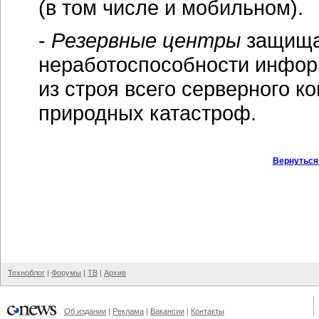
(в том числе и мобильном).
-
Резервные центры
защища
неработоспособности инфор
из строя всего серверного к
природных катастроф.
Вернуться
Техноблог
|
Форумы
|
ТВ
|
Архив
Об издании
|
Реклама
|
Вакансии
|
Контакты