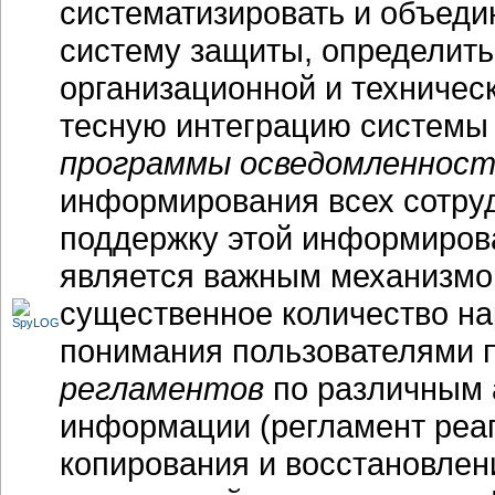
систематизировать и объед
систему защиты, определит
организационной и техничес
тесную интеграцию системы 
программы осведомленнос
информирования всех сотруд
поддержку этой информирова
является важным механизмом
существенное количество н
понимания пользователями п
регламентов
по различным 
информации (регламент реаг
копирования и восстановлени