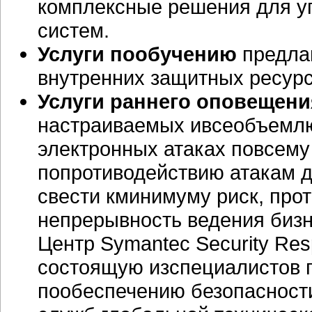
комплексные решения для у
систем.
Услуги пообучению
предлаг
внутренних защитных ресур
Услуги раннего оповещени
настраиваемых ивсеобъемл
электронных атаках повсем
попротиводействию атакам д
свести кминимуму риск, про
непрерывность ведения бизн
Центр Symantec Security Re
состоящую изспециалистов 
пообеспечению безопасности