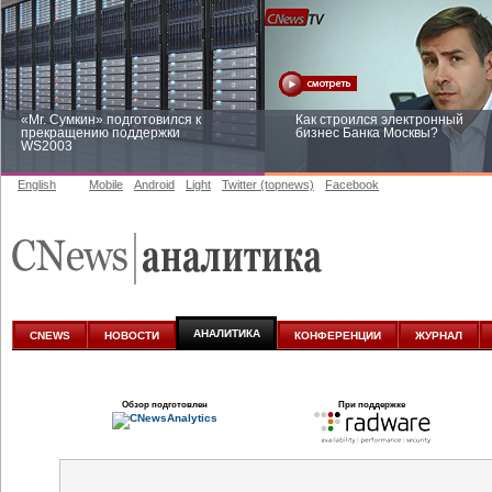
«Mr. Сумкин» подготовился к
Как строился электронный
прекращению поддержки
бизнес Банка Москвы?
WS2003
English
Mobile
Android
Light
Twitter (topnews)
Facebook
Заоблачная оптимизация: как
Рейтинг CNewsInfrastructure 20
Faberlic изменил подход к
приглашаем участвовать
аналитике
АНАЛИТИКА
CNEWS
НОВОСТИ
КОНФЕРЕНЦИИ
ЖУРНАЛ
Обзор подготовлен
При поддержке