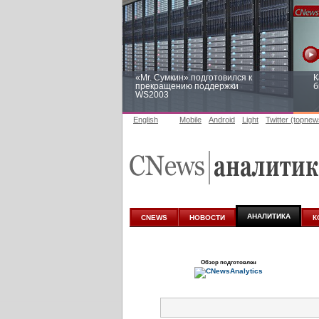
«Mr. Сумкин» подготовился к
К
прекращению поддержки
б
WS2003
English
Mobile
Android
Light
Twitter (topnew
Заоблачная оптимизация: как
Р
Faberlic изменил подход к
п
аналитике
АНАЛИТИКА
CNEWS
НОВОСТИ
К
Обзор подготовлен