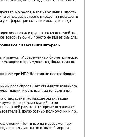
т понимать, что, прежде всего, в системах
достаточно редки, а вот нарушения, вплоть
чинают задумываться о наведении порядка, в
и у информации есть стоимость, то надо
дин человек или группа пользователей, но
е, говорить об ИБ просто не имеет смысла.
оявляют ли заказчики интерес к
сы и минусы. У современных биометрических
 на имеющиеся преимущества, биометрия не
инг в сфере ИБ? Насколько востребована
венный рост спроса. Нет стандартизованного
комендаций, и есть граница консалтинга.
ия стандартны, но каждая организация
документов и рекомендаций по ее
емы. В нашей работе 70% времени занимает
ьзователей, должностных полномочий и пр.,
 вложений. Почти всегда в современных
ногда используются не в полной мере, а