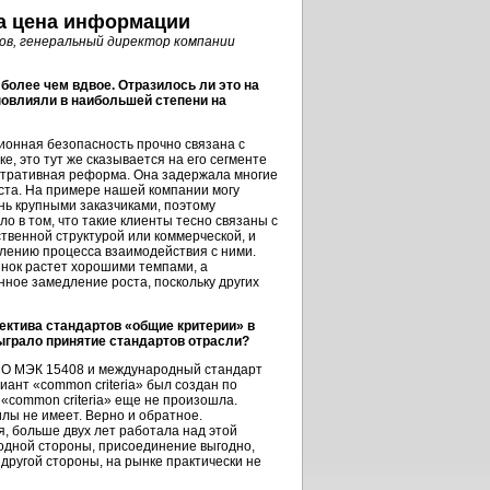
на цена информации
ов, генеральный директор компании
более чем вдвое. Отразилось ли это на
повлияли в наибольшей степени на
ионная безопасность прочно связана с
ке
, это тут же сказывается на его сегменте
стративная реформа. Она задержала многие
ста. На примере нашей компании могу
ень крупными заказчиками, поэтому
о в том, что такие клиенты тесно связаны с
ственной структурой или коммерческой, и
лению процесса взаимодействия с ними.
нок
растет хорошими темпами, а
ое замедление роста, поскольку других
пектива стандартов «общие критерии» в
ыграло принятие стандартов отрасли?
СО МЭК 15408 и международный стандарт
иант «common criteria» был создан по
«common criteria» еще не произошла.
лы не имеет. Верно и обратное.
, больше двух лет работала над этой
 одной стороны, присоединение выгодно,
другой стороны, на рынке практически не