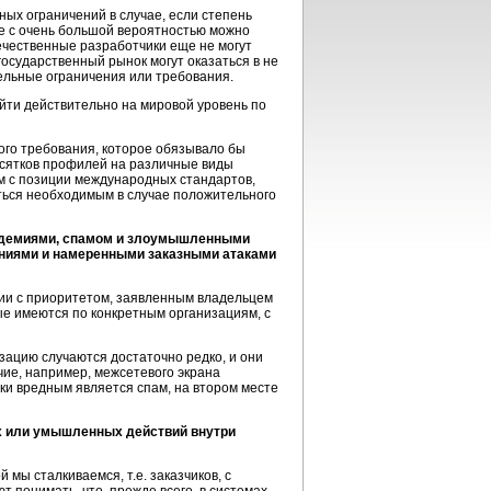
х ограничений в случае, если степень
ае с очень большой вероятностью можно
ечественные разработчики еще не могут
государственный рынок могут оказаться в не
ельные ограничения или требования.
ыйти действительно на мировой уровень по
ого требования, которое обязывало бы
есятков профилей на различные виды
м с позиции международных стандартов,
ться необходимым в случае положительного
пидемиями, спамом и злоумышленными
ениями и намеренными заказными атаками
вии с приоритетом, заявленным владельцем
ые имеются по конкретным организациям, с
зацию случаются достаточно редко, и они
ие, например, межсетевого экрана
ски вредным является спам, на втором месте
ых или умышленных действий внутри
мы сталкиваемся, т.е. заказчиков, с