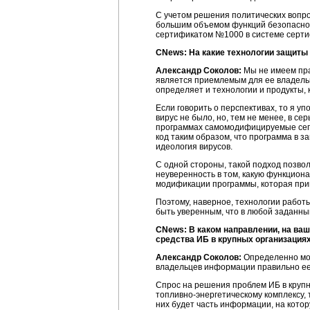
С учетом решения политических вопро
большим объемом функций безопаснос
сертификатом №1000 в системе серт
CNews:
На какие технологии защиты
Александр Соколов:
Мы не имеем пра
является приемлемым для ее владель
определяет и технологии и продукты, 
Если говорить о перспективах, то я 
вирус не было, но, тем не менее, в 
программах самомодифицируемые сегме
код таким образом, что программа в 
идеология вирусов.
С одной стороны, такой подход позво
неуверенность в том, какую функциона
модификации программы, которая при
Поэтому, наверное, технологии работ
быть уверенным, что в любой заданны
CNews: В каком направлении, на ваш
средства ИБ в крупных организация
Александр Соколов:
Определенно мог
владельцев информации правильно ее
Спрос на решения проблем ИБ в крупн
топливно-энергетическому
комплексу, 
них будет часть информации, на кото