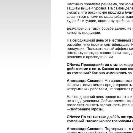
Частично проблема решаема, посколь
защиты выше 4 уровня. На самом деле
сказать, что российские продукты бу
сравниться с ними по масштабам, марк
худшей ситуации, поскольку требова
Безусловно, в такой борьбе далеко не
качеству продукции.
На сегодняшний день отечественный с
разработчика пройти сертификацию. Н
продукции. Положительный эффект сер
поскольку по содержанию наши станда
решения о присоединении.
CNews: Прошедший год стал рекорд
действиями в сети. Каково на ваш 
на компании? Как оно изменилось за
Александр Соколов:
Мы занимаемся п
системы, помогаем их предотвращать.
которыми мы работаем, не подлежат 
На сегодняшний день проще всего счи
не всегда успешны. Сейчас элементар
позволяет снизить вероятность успешн
—внутренние угрозы.
CNews: По статистике до 80% потер
компаний. Насколько востребованы 
Александр Соколов:
Подчеркиваю, я 