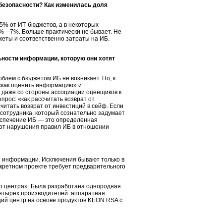
безопасности? Как изменилась доля
15% от
ИТ-бюджетов
, а в некоторых
 3%—7%. Больше практически не бывает. Не
жеты
и соответственно затраты на ИБ.
ности информации, которую они хотят
блем с бюджетом ИБ не возникает. Но, к
 «как оценить информацию» и
и даже со стороны ассоциации оценщиков к
прос: «как рассчитать возврат от
считать возврат от инвестиций в сейф. Если
 сотрудника, который сознательно задумает
беспечение ИБ — это определенная
а от нарушения правил ИБ в отношении
й информации. Исключения бывают только в
нкретном проекте требует предварительного
го центра». Была разработана однородная
четырех производителей: аппаратная
щий центр на основе продуктов KEON RSA с