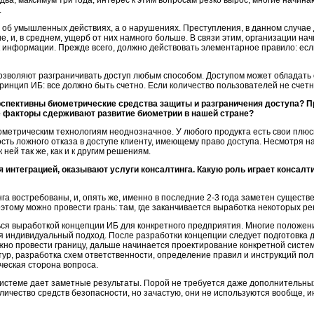
ва, максимум три года, интерес к этим вопросам резко вырос, многие начинаю
.
 об умышленных действиях, а о нарушениях. Преступления, в данном случае 
 и, в среднем, ущерб от них намного больше. В связи этим, организации на
к информации. Прежде всего, должно действовать элементарное правило: есл
зволяют разграничивать доступ любым способом. Доступом может обладать о
инцип ИБ: все должно быть счетно. Если количество пользователей не счетно
рспективны биометрические средства защиты и разграничения доступа? Пр
 факторы сдерживают развитие биометрии в нашей стране?
метрическим технологиям неоднозначное. У любого продукта есть свои плю
ость ложного отказа в доступе клиенту, имеющему право доступа. Несмотря
ней так же, как и к другим решениям.
интеграцией, оказывают услуги консалтинга. Какую роль играет консалт
нга востребованы, и, опять же, именно в последние 2-3 года заметен сущест
оэтому можно провести грань: там, где заканчивается выработка некоторых ре
ся выработкой концепции ИБ для конкретного предприятия. Многие положен
ся индивидуальный подход. После разработки концепции следует подготовка 
жно провести границу, дальше начинается проектирование конкретной сист
ур, разработка схем ответственности, определение правил и инструкций пол
ческая сторона вопроса.
истеме дает заметные результаты. Порой не требуется даже дополнительных
личество средств безопасности, но зачастую, они не используются вообще, и