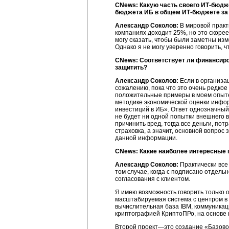
CNews: Какую часть своего
ИТ-бюдж
бюджета ИБ в общем ИТ-бюджете за
Александр Соколов:
В мировой практ
компаниях доходит 25%, но это скоре
могу сказать, чтобы были заметны изм
Однако я не могу уверенно говорить, 
CNews: Соответствует ли финансиро
защитить?
Александр Соколов:
Если в организа
сожалению, пока что это очень редкое
положительные примеры в моем опыте 
методике экономической оценки информ
инвестиций в ИБ». Ответ однозначный: 
не будет ни одной попытки внешнего в
причинить вред, тогда все деньги, п
страховка, а значит, основной вопро
данной информации.
CNews: Какие наиболее интересные
Александр Соколов:
Практически все
том случае, когда с подписано отдел
согласования с клиентом.
Я имею возможность говорить только 
масштабируемая система с центром в 
вычислительная база IBM, коммуникац
криптографией КриптоПРо, на основе 
Второй проект—это создание «Базовог