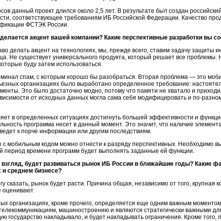
сов данный проект длился около 2,5 лет. В результате был создан российски
ти, соответствующее требованиям ИБ Российской Федерации. Качество пр
ификации ФСТЭК России.
 делается акцент вашей компании? Какие перспективные разработки вы с
во делать акцент на технологиях, мы, прежде всего, ставим задачу защиты 
ца. Не существует универсального продукта, который решает все проблемы
которые буду затем использоваться.
упоминал спам, с которым хорошо бы разобраться. Вторая проблема — это моб
серьезных организациях было выработано определенное требование: настояте
нты. Это было достаточно модно, потому что памяти не хватало и приходи
зависимости от исходных данных могла сама себя модифицировать и
по-разно
ляет в определенных ситуациях достигнуть большей эффективности и функцио
льность программа несет в данный момент. Это значит, что наличие элемента
ведет к порче информации или другим последствиям.
ы с мобильным кодом можно отнести к разряду перспективных. Необходимо 
й период времени программ будет выполнять заданные ей функции.
 взгляд, будет развиваться рынок ИБ России в ближайшие годы? Какие ф
х и среднем бизнесе?
у сказать, рынок будет расти. Причина общая, независимо от того, крупная 
 оценивают.
ых организациях, кроме прочего, определяется еще одним важным моментом.
телекоммуникациям, машиностроению и являются стратегически важными для 
рую государство накладывало, и будет накладывать ограничения. Кроме того