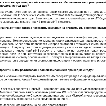
ета
готовы тратить российские компании на обеспечение информационно 
 последние
год-два?
ике существуют оценки, согласно которым бюджет ИБ составляет от 10% до 
е исключения. В российских компаниях этот показатель находится на уровне
енения в последние годы. Вместе с ростом самих компаний растут их
ИТ-бюд
что выросла доля затрат на ИБ в общем
ИТ-бюджете.
вание, которое готовы потратить компании на системы ИБ конфиденциаль
ции четко поставлена задача, если определена стоимость информации, то про
 явление. Тем не менее, многие компании стали задумываться над вопросом:
уже есть. Более того, появляется интерес со стороны страховых компаний 
ации. Правда тут же стоит подчеркнуть, что и у нас и на западе возникает во
возврат от инвестиций в ИБ рассчитать нельзя, точно так же, как нельзя рас
злома, если ни один сотрудник не совершит ошибки, и не найдется ни одного
отраченные на систему обеспечения ИБ, окажутся выброшенными на ветер. О
с заключается в определении стоимости информации и оценки величины риск
 проекты были реализованы вашей компанией в прошедшем году?
 без исключения контракты в области ИБ содержат раздел конфиденциально
ьное соглашение. Каждый конкретный проект, точнее информация о каждом ко
о двух таких проектах. Первый — это проект «Национального удостоверяюще
Москве и фиалами в пяти основных регионах РФ. Использовались продукты 
ионное оборудование Cisco, операционная система Microsoft и удостоверяю
которых с чистого листа было создано решение ИБ.
о доверенного модуля» на основе продуктов IBM.