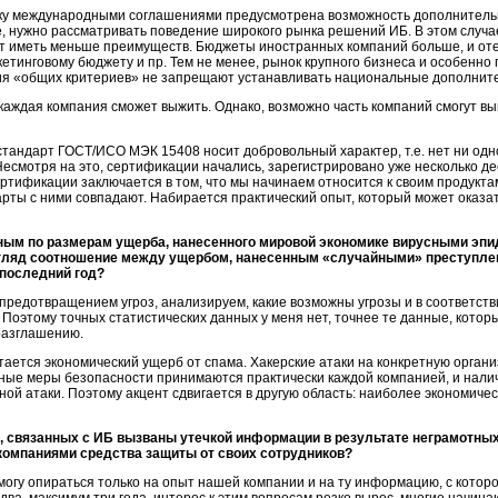
ку международными соглашениями предусмотрена возможность дополнительны
, нужно рассматривать поведение широкого рынка решений ИБ. В этом случ
дут иметь меньше преимуществ. Бюджеты иностранных компаний больше, и от
етинговому бюджету и пр. Тем не менее, рынок крупного бизнеса и особенно 
ния «общих критериев» не запрещают устанавливать национальные дополнит
 каждая компания сможет выжить. Однако, возможно часть компаний смогут в
тандарт ГОСТ/ИСО МЭК 15408 носит добровольный характер, т.е. нет ни одн
есмотря на это, сертификации начались, зарегистрировано уже несколько д
тификации заключается в том, что мы начинаем относится к своим продукта
рты с ними совпадают. Набирается практический опыт, который может оказа
ным по размерам ущерба, нанесенного мировой экономике вирусными э
взгляд соотношение между ущербом, нанесенным «случайными» преступл
 последний год?
редотвращением угроз, анализируем, какие возможны угрозы и в соответст
 Поэтому точных статистических данных у меня нет, точнее те данные, котор
разглашению.
тается экономический ущерб от спама. Хакерские атаки на конкретную органи
ные меры безопасности принимаются практически каждой компанией, и налич
ой атаки. Поэтому акцент сдвигается в другую область: наиболее экономиче
ь, связанных с ИБ вызваны утечкой информации в результате неграмотн
компаниями средства защиты от своих сотрудников?
могу опираться только на опыт нашей компании и на ту информацию, с которой 