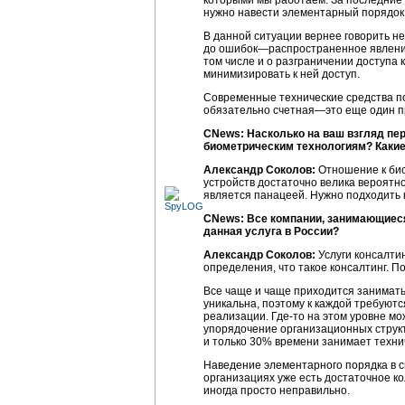
которыми мы работаем. За последние д
нужно навести элементарный порядок
В данной ситуации вернее говорить не
до ошибок—распространенное явление,
том числе и о разграничении доступа 
минимизировать к ней доступ.
Современные технические средства по
обязательно счетная—это еще один пр
CNews: Насколько на ваш взгляд пе
биометрическим технологиям? Какие
Александр Соколов:
Отношение к био
устройств достаточно велика вероятн
является панацеей. Нужно подходить к 
CNews: Все компании, занимающиеся 
данная услуга в России?
Александр Соколов:
Услуги консалти
определения, что такое консалтинг. П
Все чаще и чаще приходится занимать
уникальна, поэтому к каждой требуют
реализации.
Где-то
на этом уровне мо
упорядочение организационных структ
и только 30% времени занимает техни
Наведение элементарного порядка в с
организациях уже есть достаточное ко
иногда просто неправильно.