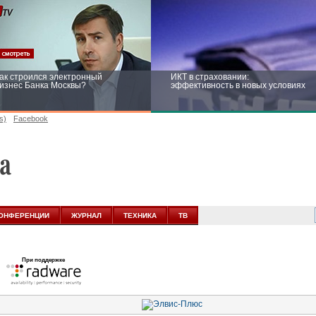
ак строился электронный
ИКТ в страховании:
изнес Банка Москвы?
эффективность в новых условиях
s)
Facebook
ейтинг CNewsInfrastructure 2015:
Информационная безопасность
риглашаем участвовать
бизнеса и госструктур: развитие в
новых условиях
ОНФЕРЕНЦИИ
ЖУРНАЛ
ТЕХНИКА
ТВ
При поддержке