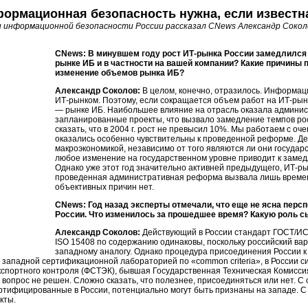
формационная безопасность нужна, если извест
и информационной безопасности России рассказал CNews Александр Сокол
CNews: В минувшем году рост
ИТ-рынка
России замедлился 
рынке ИБ и в частности на вашей компании? Какие причины 
изменение объемов рынка ИБ?
Александр Соколов:
В целом, конечно, отразилось. Информац
ИТ-рынком
. Поэтому, если сокращается объем работ на
ИТ-рын
— рынке ИБ. Наибольшее влияние на отрасль оказала админи
запланированные проекты, что вызвало замедление темпов ро
сказать, что в 2004 г. рост не превысил 10%. Мы работаем с оч
оказались особенно чувствительны к проведенной реформе. Дел
макроэкономикой, независимо от того являются ли они государ
любое изменение на государственном уровне приводит к замед
Однако уже этот год значительно активней предыдущего,
ИТ-ры
проведенная административная реформа вызвала лишь временн
объективных причин нет.
CNews: Год назад эксперты отмечали, что еще не ясна перс
России. Что изменилось за прошедшее время? Какую роль с
Александр Соколов:
Действующий в России стандарт ГОСТ/И
ISO 15408 по содержанию одинаковы, поскольку российский вар
западному аналогу. Однако процедура присоединения России к 
западной сертификационной лабораторией по «common criteria», в России си
кспортного контроля (ФСТЭК), бывшая Государственная Техническая Комиссия
вопрос не решен. Сложно сказать, что полезнее, присоединяться или нет. С
ертифицированные в России, потенциально могут быть признаны на западе. С 
кты.