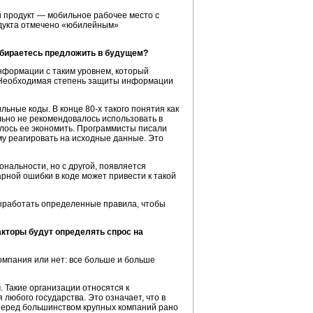
й продукт — мобильное рабочее место с
одукта отмечено «юбилейным»
обираетесь предложить в будущем?
информации с таким уровнем, который
. Необходимая степень защиты информации
ильные коды. В конце
80-х
такого понятия как
льно не рекомендовалось использовать в
лось ее экономить. Программисты писали
му
реагировать на исходные данные. Это
нальности, но с другой, появляется
рной ошибки в коде может привести к такой
выработать определенные правила, чтобы
акторы будут определять спрос на
компания или нет: все больше и больше
 Такие организации относятся к
любого государства. Это означает, что в
, перед большинством крупных компаний рано