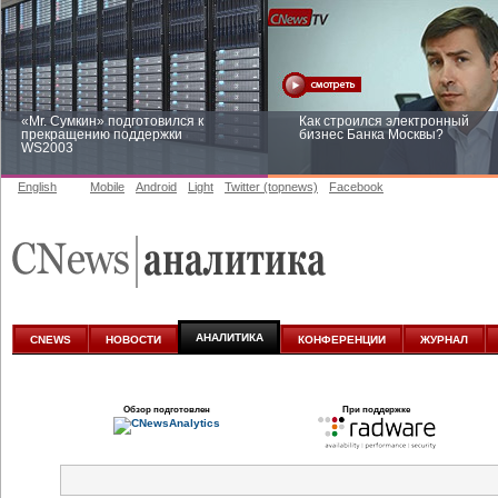
«Mr. Сумкин» подготовился к
Как строился электронный
прекращению поддержки
бизнес Банка Москвы?
WS2003
English
Mobile
Android
Light
Twitter (topnews)
Facebook
Заоблачная оптимизация: как
Рейтинг CNewsInfrastructure 20
Faberlic изменил подход к
приглашаем участвовать
аналитике
АНАЛИТИКА
CNEWS
НОВОСТИ
КОНФЕРЕНЦИИ
ЖУРНАЛ
Обзор подготовлен
При поддержке