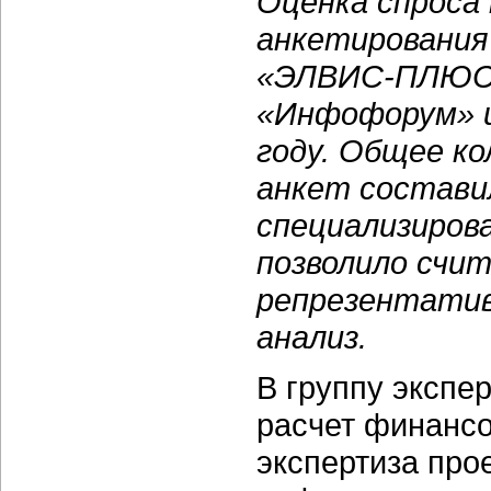
Оценка спроса 
анкетирования
«ЭЛВИС-ПЛЮС»
«Инфофорум» и
году. Общее к
анкет состави
специализиров
позволило счи
репрезентатив
анализ.
В группу экспе
расчет финанс
экспертиза про