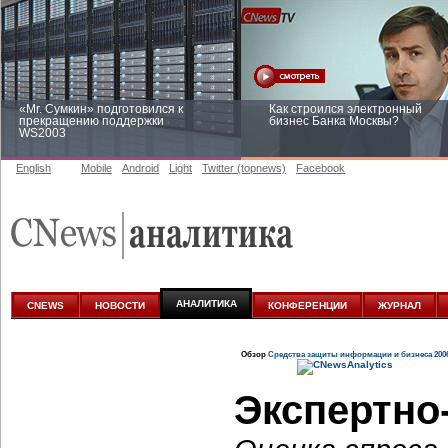
«Mr. Сумкин» подготовился к
Как строился электронный
прекращению поддержки
бизнес Банка Москвы?
WS2003
English
Mobile
Android
Light
Twitter (topnews)
Facebook
Заоблачная оптимизация: как
Рейтинг CNewsInfrastructure 20
Faberlic изменил подход к
приглашаем участвовать
аналитике
АНАЛИТИКА
CNEWS
НОВОСТИ
КОНФЕРЕНЦИИ
ЖУРНАЛ
Обзор
Средства защиты информации и бизнеса 200
Экспертно