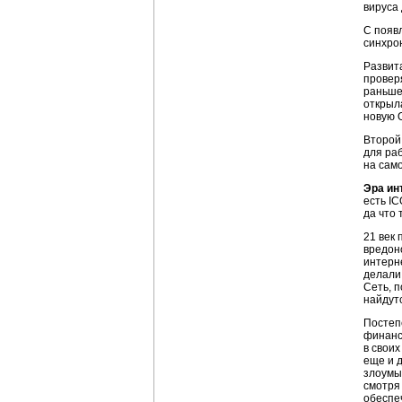
вируса 
С появ
синхрон
Развит
провер
раньше
открыл
новую 
Второй
для ра
на сам
Эра ин
есть I
да что 
21 век
вредон
интерн
делали
Сеть, п
найдутс
Постеп
финанс
в свои
еще и 
злоумы
смотря
обеспе