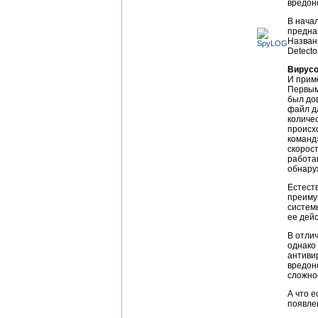
вредон
В начал
предна
Названи
Detector
Вирусо
И прим
Первым
был до
файл д
количе
происх
команд
скорос
работа
обнару
Естест
преиму
систем
ее дей
В отли
однако
антиви
вредон
сложно
А что 
появле