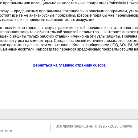
е программы или потенциально нежелательные программы (Potentially Unwan
этому — вредоносным программам, потенциально опасным программам, утил
остоят все те же антивирусные программы, которые пора бы уже переименова
у названию и по привычке называют их антивирусами.
ет повлиял не только на вирусы, развитие сетей повлияло и на стратегию з
ированная защита с обязательной защитой периметра — интернет-шлюзов и
ещен с защиты только рабочих станций именно на эти узлы защиты. Причина
новения угроз на компьютеры. Сегодня основной источник заразы это протоко
ные протоколы для систем мгновенного обмена сообщениями (ICQ, AOL IM, M
. Сменные носители, как средство переноса вредоносных программ отошли на
Вернуться на главную страницу обзора
Все права защищены © 1995 - 2026
CNews
онтакты