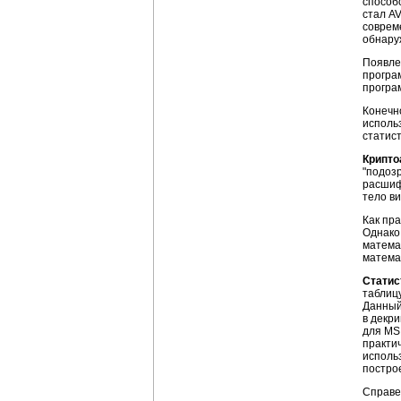
способс
стал A
соврем
обнару
Появле
програм
програм
Конечн
исполь
статис
Крипто
"подоз
расшиф
тело в
Как пр
Однако
матема
матема
Статис
таблиц
Данный
в декр
для MS
практи
использ
постро
Справе