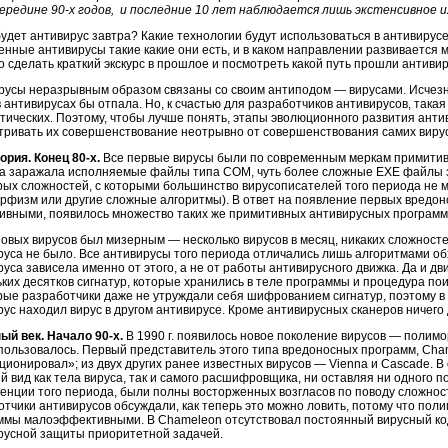
середине 90-х годов, и последние 10 лет наблюдается лишь экстенсивное 
будет антивирус завтра? Какие технологии будут использоваться в антивирус
енные антивирусы такие какие они есть, и в каком направлении развивается 
 сделать краткий экскурс в прошлое и посмотреть какой путь прошли антиви
русы неразрывным образом связаны со своим антиподом — вирусами. Исчезни,
 антивирусах бы отпала. Но, к счастью для разработчиков антивирусов, такая
тических. Поэтому, чтобы лучше понять, этапы эволюционного развития ант
тривать их совершенствование неотрывно от совершенствования самих вирус
ория. Конец 80-х.
Все первые вирусы были по современным меркам примитив
а заражала исполняемые файлы типа COM, чуть более сложные EXE файлы 
рых сложностей, с которыми большинство вирусописателей того периода не 
рфизм или другие сложные алгоритмы). В ответ на появление первых вредон
ивными, появилось множество таких же примитивных антивирусных программ
новых вирусов был мизерным — несколько вирусов в месяц, никаких сложност
руса не было. Все антивирусы того периода отличались лишь алгоритмами обх
уса зависела именно от этого, а не от работы антивирусного движка. Да и дви
ких десятков сигнатур, которые хранились в теле программы и процедура поис
рые разработчики даже не утруждали себя шифрованием сигнатур, поэтому в т
ус находил вирус в другом антивирусе. Кроме антивирусных сканеров ничего д
ый век. Начало 90-х.
В 1990 г. появилось новое поколение вирусов — полимо
спользовалось. Первый представитель этого типа вредоносных программ, Cham
ционировал»; из двух других ранее известных вирусов — Vienna и Cascade. В
й вид как тела вируса, так и самого расшифровщика, ни оставляя ни одного 
енции того периода, были полны восторженных возгласов по поводу сложнос
отчики антивирусов обсуждали, как теперь это можно ловить, потому что п
ммы малоэффективными. В Chameleon отсутствовал постоянный вирусный код
русной защиты приоритетной задачей.