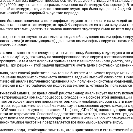
твовали запуску вирусов. Требовалось что-то другое и этим другим стал эму
VP (в 2000 году название программы изменено на Антивирус Касперского). Эт
енный антивирус, а тогда использование эмулятора было супер новой идеей
жить любой полиморфный вирус того периода.
ние большого количества полиморфных вирусов отразилось и на молодой ант
мист мог написать антивирус, который бы справлялся со всеми вирусами того
мистов остались десятки т.к. задача написания эмулятора была не всем под 
о же, не только эмулятор использовался для обнаружения полиморфных вирус
зовавшимся (и использующимся) для поиска полиморфных вирусов в начале 90
тический анализ.
анализ
заключается в следующем: по известному базовому коду вируса и по 
рительному" коду, похожему на зашифрованное тело вируса) восстанавливаю
ровщика. Затем этот алгоритм применяется к зашифрованному участку, рез
ируса. При решении этой задачи приходится иметь дело с системой уравнений
авило, этот способ работает значительно быстрее и занимает гораздо меньше
 решение подобных систем часто является задачей высокой сложности. При
тический анализ полученного уравнения или полученной системы уравнений. 
тическая и криптографическая подготовка эксперта, который бы пользовался
тический анализ.
Во время своей работы сканер анализирует частоту испол
у встречающихся команд процессора (опкодов) и на основе этой информации
 метод эффективен для поиска некоторых полиморфных вирусов т.к. эти вир
ипторе, тогда как «чистые» файлы используют совершенно другие команды с д
 DOS часто используют прерывание 21h (опкод CDh 21h), однако в декрипто
чески не встречается. Основной недостаток этого метода в том, что есть ря
уют почти все команды процессора, и от копии к копии набор используемых к
енной таблице частот не представляется возможным обнаружить вирус.
дливости ради, необходимо заметить, что и криптоанализ и статистический