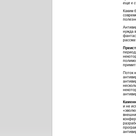
еще к 
Каким 
соврем
полезно
Антиви
нужда в
фантас
рассма
Преист
период
некото
полимо
примит
Поток 
антиви
антивир
несколь
некото
антивир
Каменн
и не и
«эволю
внешни
конфер
разраб
програ
антиви