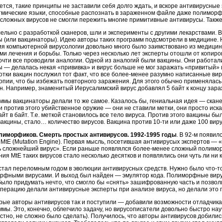
ется, такие принципы не заставили себя долго ждать, и вскоре антивирусны
тмические языки, способные распознать в зараженном файле даже полиморф
 сложных вирусов не смогли пережить многие примитивные антивирусы. Также 
ельно с разработкой сканеров, шли и эксперименты с другими лекарствами. 
ы (или вакцинаторы). Идею авторы таких программ подсмотрели в медицине. 
ия компьютерной вирусологии довольно много было заимствовано из медицин
ми лечения и борьбы. Только через несколько лет эксперты отошли от копиро
очти все проводили аналогии. Одной из аналогий были вакцины. Они работали
ы — делалась некая «прививка» и вирус больше не мог заражать «привитый»
отки вакцин послужил тот факт, что все более-менее разумно написанные ви
опии, что бы избежать повторного заражения. Для этого обычно применялась 
н. Например, знаменитый Иерусалимский вирус добавлял 5 байт к концу зар
ммы вакцинаторы делали то же самое. Казалось бы, гениальная идея — скан
 против этого убийственное оружие — они не ставили метки, они просто иска
айт в байт. Т.е. меткой становилось все тело вируса. Против этого вакцины 
акцины, стало… количество вирусов. Вакцина против 10-ти или даже 100 вирус
лиморфиков. Смерть простых антивирусов. 1992-1995 годы
. В 92-м появи
MtE (Mutation Engine). Первая мысль, посетившая антивирусых экспертов — «
ь сложнейший вирус». Если раньше появлялся более-менее сложный полиморф
ия MtE таких вирусов стало несколько десятков и появлялись они чуть ли ни 
 стал переломным годом в эволюции антивирусных средств. Нужно было что-то
рфными вирусами. И выход был найден — эмулятор кода. Полиморфные виру
было придумать нечто, что смогло бы «снять» зашифрованную часть и позвол
операцию делали антивирусные эксперты при анализе вируса, но делали это 
рые авторы антивирусов так и поступили — добавили возможности отладчика 
мы. Это, конечно, облегчило задачу, но вирусописатели довольно быстро науч
естно, не сложно было сделать). Получилось, что авторы антивирусов добил