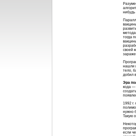
Разуме
алгори
нибудь
Паралл
вакцин
развит
метода
тогда п
вакцин
разраб
своей к
зараже
Програ
нашли и
тело, б
добил в
Эра по
кода — 
создат
появлен
1992 г.
полимо
нужно 
Такую 
Некото
програм
если ч