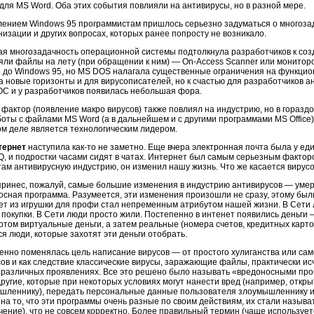
для MS Word. Оба этих события повлияли на антивирусы, но в разной мере.
лением Windows 95 программистам пришлось серьезно задуматься о многоза
изации и других вопросах, которых ранее попросту не возникало.
ая многозадачность операционной системы подтолкнула разработчиков к соз
яли файлы на лету (при обращении к ним) — On-Access Scanner или мониторо
 до Windows 95, но MS DOS налагала существенные ограничения на функцио
а новые горизонты и для вирусописателей, но к счастью для разработчиков а
ОС и у разработчиков появилась небольшая фора.
 фактор (появление макро вирусов) также повлиял на индустрию, но в гораз
боты с файлами MS Word (а в дальнейшем и с другими программами MS Office)
ом деле является технологическим лидером.
тернет
наступила как-то не заметно. Еще вчера электронная почта была у еди
CQ, и подростки часами сидят в чатах. Интернет был самым серьезным факто
там антивирусную индустрию, он изменил нашу жизнь. Что же касается вирусо
 принес, пожалуй, самые большие изменения в индустрию антивирусов — умер
осная программа. Разумеется, эти изменения произошли не сразу, этому был
ет из игрушки для профи стал непременным атрибутом нашей жизни. В Сети 
 покупки. В Сети люди просто жили. Постепенно в интенет появились деньги 
отом виртуальные деньги, а затем реальные (номера счетов, кредитных карточек
я люди, которые захотят эти деньги отобрать.
енно поменялась цель написание вирусов — от простого хулиганства или сам
ов и как следствие классические вирусы, заражающие файлы, практически ис
х различных проявлениях. Все это решено было называть «вредоносными про
другие, которые при некоторых условиях могут нанести вред (например, откр
шленнику), передать персональные данные пользователя злоумышленнику и
 на то, что эти программы очень разные по своим действиям, их стали назыв
чение), что не совсем корректно. Более правильный термин (чаще использу