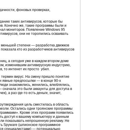
дачности, фоновых проверках,
данию таких антивирусов, которые бы
в. Конечно же, такие программы были и
нал мониторов. Появление Windows 95
нтивирусов, они не торопились осваивать
до меньшей степени — разработка движков
 показала кто из разработчиков антивирусов
ниц, а сегодня уже в каждом втором доме
ром, изменившим антивирусную индустрию,
в, то интенет их просто убил.
 термин вирус. На смену пришло понятие
и явные предпосылки — в конце 90-х
люди знакомились, женились, влюблялись,
— сначала это были аккаунты для доступа в
), а раз где-то есть деньги, значит,
оутверждения цель сместилась в область
чезли. Остались одни троянские программы
граммами». Кроме этих программ появились
ыть доступ к вашему компьютеру и данным
ли показывать непрошенную рекламу. Не
ать Spyware (шпионское программное
ется специалистами) — потенциально