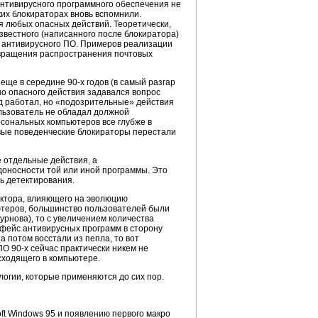
антивирусного программного обеспечения не
ких блокираторах вновь вспомнили.
 любых опасных действий. Теоретически,
известного (написанного после блокиратора)
в антивирусного ПО. Примеров реализации
твращения распространения почтовых
еще в середине 90-х годов (в самый разгар
о опасного действия задавался вопрос
д работал, но «подозрительные» действия
льзователь не обладал должной
сональных компьютеров все глубже в
вые поведенческие блокираторы перестали
е отдельные действия, а
доносности той или иной программы. Это
ь детектирования.
ктора, влияющего на эволюцию
ютеров, большинство пользователей были
урнова), то с увеличением количества
рфейс антивирусных программ в сторону
 потом восстали из пепла, то вот
О 90-х сейчас практически никем не
сходящего в компьютере.
логии, которые применяются до сих пор.
oft Windows 95 и появлению первого макро