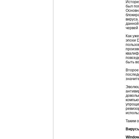
Истор
был по
Основн
блокира
вируса
данной
червей
Как уж
эпохи 
пользо
произв
квалиф
повсед
быть в
Второе
послед
значит
Эволюц
антиви
доволь
компью
упроще
ревизо
исполь
Таким 
Вирусы
Windows