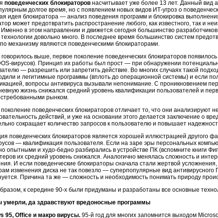
ия
поведенческих блокираторов
насчитывает уже более 13 лет. Данный вид 
пулярным долгое время, но с появлением новых видов ИТ-угроз о поведенчес
ая идея блокиратора — анализ поведения программ и блокировка выполнения
тор может предотвратить распространение любого, как известного, так и не
. Именно в этом направлении и движется сегодня большинство разработчико
 технологии довольно много. В последнее время большинство систем предо
 по механизму являются поведенческими блокираторами.
е говорилось выше, первое поколение поведенческих блокираторов появилось 
DOS-вирусов). Принцип их работы был прост — при обнаружении потенциальн
вателю — разрешить или запретить действие. Во многих случаях такой подхо
одили и легитимные программы (вплоть до операционной системы) и если по
икацией, вопросы антивируса вызывали непонимание. С проникновением пер
невную жизнь снижался средний уровень квалификации пользователей и пер
остребованными рынком.
 поколение поведенческих блокираторов отличает то, что они анализируют н
овательность действий, и уже на основании этого делается заключение о вре
ельно сокращает количество запросов к пользователю и повышает надежност
ия поведенческих блокираторов является хорошей иллюстрацией другого фа
русов — квалификация пользователя. Если на заре эры персональных компь
но опытными и худо-бедно разбирались в устройстве ПК (вспомните книги Фиг
теров их средний уровень снижался. Аналогично менялась сложность и инте
ния. И если поведенческие блокираторы сначала стали жертвой усложнения, а
рам изменения диска не так повезло — суперпопулярные вид антивирусного П
зуется. Причина та же — сложность и необходимость понимать природу прои
образом, к середине 90-х были придуманы и разработаны все основные техно
 умерли, да здравствуют вредоносные программы
 95, Office и
макро
вирусы
.
95-й год для многих запомнится выходом Micros