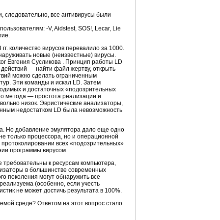
и, следовательно, все антивирусы были
ьзователям: -V, Aidstest, SOS!, Lecar, Lie
гие.
гг. количество вирусов перевалило за 1000.
наруживать новые (неизвестные) вирусы.
or Евгения Сусликова
. Принцип работы LD
 действий — найти файл жертву, открыть
ствий можно сделать ограниченным
тур. Эти команды и искал LD. Затем
бходимых и достаточных «подозрительных
го метода — простота реализации и
вольно низок. Эвристические анализаторы,
енным недостатком LD была невозможность
а. Но добавление эмулятора дало еще одно
е только процессора, но и операционной
 и протоколировании всех «подозрительных»
нии программы вирусом.
е требовательны к ресурсам компьютера,
лизаторы в большинстве современных
ого поколения могут обнаружить все
реализуема (особенно, если учесть
истик не может достичь результата в 100%.
уемой среде? Ответом на этот вопрос стало