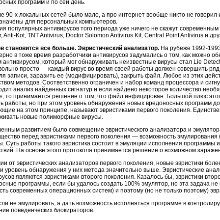
осных программ и по сей день.
е 90-х локальных сетей было мало, а про интернет вообще никто не говорил 
значены для персональных компьютеров.
я популярных антивирусов того периода уже ничего не скажут современным пол
, Anti-Kot, TNT Antivirus, Doctor Solomon Antivirus Kit, Central Point Antivirus и дру
в становится все больше. Эвристический анализатор.
На рубеже 1992-1993 
ерно в тоже время разработчики антивирусов задумались о том, как можно об
 антивирусом, который мог обнаруживать неизвестные вирусы стал Lie Detect
вольно просто — каждый вирус во время своей работы должен совершить ряд
ля записи, заразить ее (модифицировать), закрыть файл. Любое из этих дей
ством методов. Соответственно ограничен и набор команд процессора и сигну
одит анализ найденных сигнатур и если найдено некоторое количество нео
», то принимается решение о том, что файл инфицирован. Большой плюс это
ть работы, но при этом уровень обнаружения новых вредоносных программ до
ющие на этом принципе, называют эвристиками первого поколения. Единств
живать новые полиморфные вирусы.
венным развитием было совмещение эвристического анализатора и эмулятор
щество перед эвристиками первого поколения — возможность эмулирования н
ы. Суть работы такого эвристика состоит в эмуляции исполнения программы
ствий. На основе этого протокола принимается решение о возможном зараже
чии от эвристических анализаторов первого поколения, новые эвристики боле
 и уровень обнаружения у них метода значительно выше. Эвристические ана
русов являются эвристиками второго поколения. Казалось бы, эвристики втор
осные программы, если бы удалось создать 100% эмулятор, но эта задача не 
сть современных операционных систем) и поэтому (но не только поэтому) эвр
если не эмулировать, а дать возможность исполняться программе в контролир
ние поведенческих блокираторов.