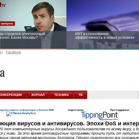
ак строился электронный
ИКТ в страховании:
изнес Банка Москвы?
эффективность в новых условиях
s)
Facebook
ейтинг CNewsInfrastructure 2015:
Информационная безопасность
риглашаем участвовать
бизнеса и госструктур: развитие в
новых условиях
ОНФЕРЕНЦИИ
ЖУРНАЛ
ТЕХНИКА
ТВ
едства защиты информации и бизнеса 2006
подготовлен
При поддержке
юция вирусов и антивирусов. Эпохи DoS и интер
20 лет компьютерные вирусы досаждают пользователям по всему миру, и 
я с ними. За это время антивирусные программы прошли путь от любител
ящих своим авторам миллионы долларов. Однако практически все основны