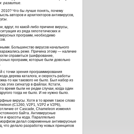
их развитие.
е 2010? Что бы лучше понять, почему
мысль авторов и архитекторов антивирусов,
русы.
 вдруг, по какой-либо причине вирусы,
 ситуация из ряда гипотетических и
ивирусных программ, необходимо
ов.
ными. Большинство вирусов начального
заражались реже. Причина этому — наличие
могли справиться (шифрование,
осных программ, которые были довольно
.
ей с точки зрения программирования
ода дерева каталога, и скорость работы
жка-то как такового не было. Был набор из
ка этих сигнатур в файлах. Кстати,
о время были не редки случаи, когда один
ругого тогда не было. И не нужно было.
рфные вирусы. Хотя в то время такое слово
eleon (С1260, V2P1, V2P2 и V2P6),
 отличие от Cascade, Chameleon изменял
постоянного байта. Антивирусные
ти и красоты кода. Параллельно
олиморфизм делал современные антивирусные
, что делало разработку новых принципов