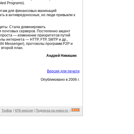
ted Programs).
итам для финансовых махинаций
ть в антивредоносные, но люди привыкли к
ащиты. Стала доминировать
 почтовых серверов. Постепенно акцент
 проста — изменение приоритетов путей
лы интернета — HTTP, FTP, SMTP и др.,
SN Messenger), протоколы программ P2P и
 второй план.
Андрей Никишин
Версия для печати
Опубликовано в 2006 г.
Toolbar
|
КПК-версия
|
Подписка на новости
|