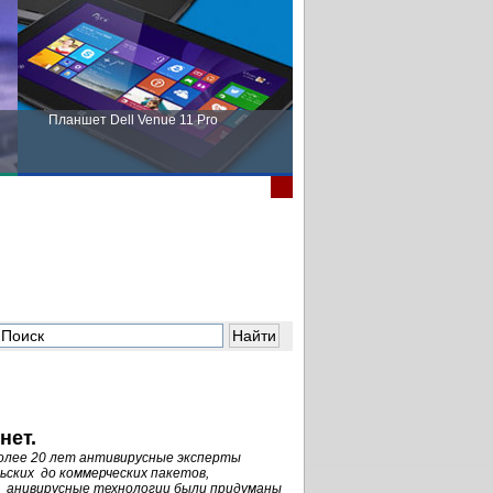
Планшет Dell Venue 11 Pro
Пора выбирать Fujitsu!
нет.
более 20 лет антивирусные эксперты
ьских до коммерческих пакетов,
е анивирусные технологии были придуманы