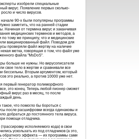
е эксперты изобрели специальные
ный вирус. Появление первых сколько-
росло и число вирусов.
В начале 90-х были популярны программы
Нужно заметить, что на ранней стадии
ы. Начиная от термина вирус и заканчивая
вания медицинских терминов и методов, а
 по тому же принципу, что и медицинские
 или вакцинированный файл. Поводом для
русы проверяли файл жертву на наличие
некая метка, говорящая о том, что файл уже
аженного файла "MsDoS".
еры больше не нужны. Но вирусописатели
ли свое тело в жертве и сравнивали все
были бессильны. Вторым аргументом, который
ов это реально, а против 10000 уже нет.
лся первый генератор полиморфного
все, это конец. Теперь любой пионер сможет
ный вирус раз в месяц, то после
каждый день.
 такое, что помогло бы бороться с
сы после расшифровки всегда одинаковы и
ило добраться до постоянного тела вируса.
при помощи отладчика.
(трассировку исполняемого кода) в свои
ились ускользать из под отладчиков (а это,
ись обратного эффекта — их программы сами