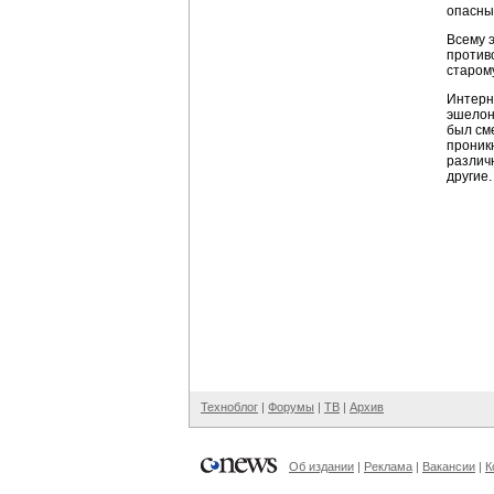
опасны
Всему 
против
старом
Интерн
эшелон
был см
проник
различ
другие
Техноблог
|
Форумы
|
ТВ
|
Архив
Об издании
|
Реклама
|
Вакансии
|
К