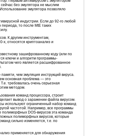
лятор. Первым антивирусом с эмулятором
о сейчас без эмулятора не мыслим
. Использование эмулятора позволяло
ивирусной индустрии. Если до 92-го любой
 периода, то после MtE таких
силу.
ов. К другим инструментам,
-х, относятся криптоанализ и
известному зашифрованному коду (или по
тся ключи и алгоритм программы-
ультатом чего является расшифрованное
.
 памяти, чем эмуляция инструкций вируса.
чем основная проблема — это
Т.е. требовалась очень серьезная
 этим методом.
ьзования команд процессора, строит
 делает вывод о заражении файла вирусом.
усы используют ограниченный набор команд
ругой частотой. Например, все программы
ре полиморфных DOS-вирусов эта команда
д сложных полиморфных вирусов, которые
оманд сильно изменяется, т.е. по
 анализ применяется для обнаружения