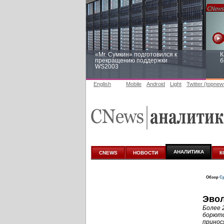
«Mr. Сумкин» подготовился к
К
прекращению поддержки
б
WS2003
English
Mobile
Android
Light
Twitter (topnew
Заоблачная оптимизация: как
Р
Faberlic изменил подход к
п
аналитике
АНАЛИТИКА
CNEWS
НОВОСТИ
К
Обзор
Ср
Эвол
Более 
борютс
принос